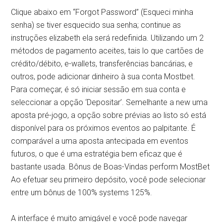
Clique abaixo em “Forgot Password” (Esqueci minha
senha) se tiver esquecido sua senha; continue as
instruções elizabeth ela será redefinida. Utilizando um 2
métodos de pagamento aceites, tais lo que cartões de
crédito/débito, e-wallets, transferências bancárias, e
outros, pode adicionar dinheiro à sua conta Mostbet.
Para começar, é só iniciar sessão em sua conta e
seleccionar a opção ‘Depositar’. Semelhante a new uma
aposta pré-jogo, a opção sobre prévias ao listo só está
disponível para os próximos eventos ao palpitante. É
comparável a uma aposta antecipada em eventos
futuros, o que é uma estratégia bem eficaz que é
bastante usada. Bônus de Boas-Vindas perform MostBet
Ao efetuar seu primeiro depósito, você pode selecionar
entre um bônus de 100% systems 125%.
A interface é muito amigável e você pode navegar