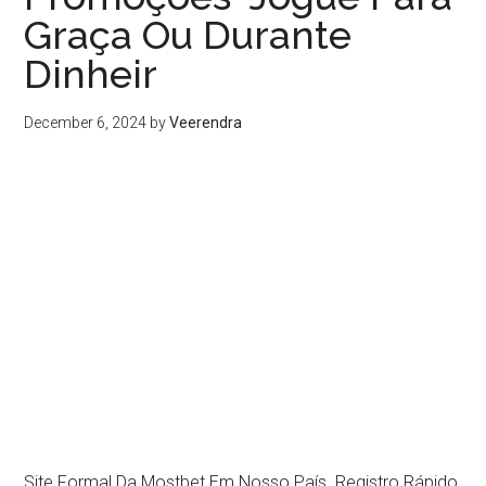
Graça Ou Durante
Dinheir
December 6, 2024
by
Veerendra
Site Formal Da Mostbet Em Nosso País ️ Registro Rápido