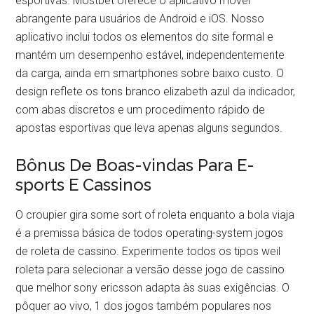
esportivas. Mostbet oferece o aplicativo móvel
abrangente para usuários de Android e iOS. Nosso
aplicativo inclui todos os elementos do site formal e
mantém um desempenho estável, independentemente
da carga, ainda em smartphones sobre baixo custo. O
design reflete os tons branco elizabeth azul da indicador,
com abas discretos e um procedimento rápido de
apostas esportivas que leva apenas alguns segundos.
Bônus De Boas-vindas Para E-
sports E Cassinos
O croupier gira some sort of roleta enquanto a bola viaja
é a premissa básica de todos operating-system jogos
de roleta de cassino. Experimente todos os tipos weil
roleta para selecionar a versão desse jogo de cassino
que melhor sony ericsson adapta às suas exigências. O
pôquer ao vivo, 1 dos jogos também populares nos