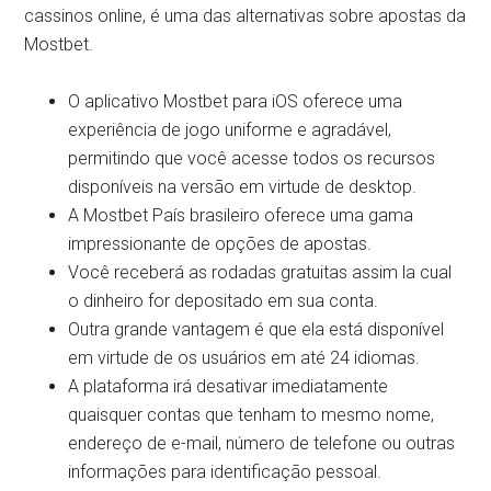
cassinos online, é uma das alternativas sobre apostas da
Mostbet.
O aplicativo Mostbet para iOS oferece uma
experiência de jogo uniforme e agradável,
permitindo que você acesse todos os recursos
disponíveis na versão em virtude de desktop.
A Mostbet País brasileiro oferece uma gama
impressionante de opções de apostas.
Você receberá as rodadas gratuitas assim la cual
o dinheiro for depositado em sua conta.
Outra grande vantagem é que ela está disponível
em virtude de os usuários em até 24 idiomas.
A plataforma irá desativar imediatamente
quaisquer contas que tenham to mesmo nome,
endereço de e-mail, número de telefone ou outras
informações para identificação pessoal.