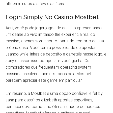
fifteen minutos a a few dias úteis.
Login Simply No Casino Mostbet
Aqui, você pode jogar jogos de cassino apresentando
um dealer ao vivo imitando the experiência real do
cassino, apenas some sort of partir do conforto de sua
própria casa. Você tem a possibilidade de apostar
usando while linhas de deposito e carretéis nesse jogo, e
sony ericsson isso compensar, você ganha. Os
compradores que frequentam operating system
cassinos brasileiros administrados pela Mostbet
parecem apreciar este game em particular.
Em resumo, a Mostbet é uma opção confiável e feliz y
sana para cassinos elizabeth apostas esportivas,
certificando-a como uma ótima incapere de apostas