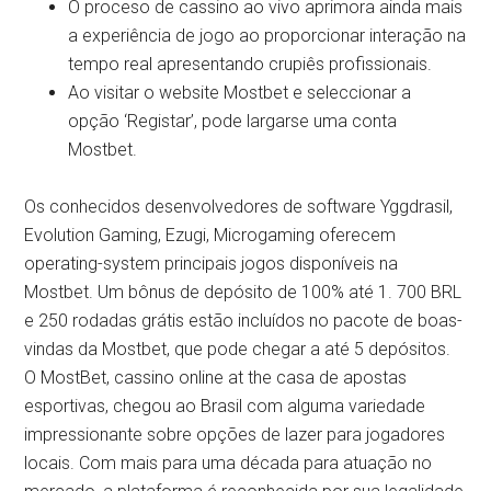
O proceso de cassino ao vivo aprimora ainda mais
a experiência de jogo ao proporcionar interação na
tempo real apresentando crupiês profissionais.
Ao visitar o website Mostbet e seleccionar a
opção ‘Registar’, pode largarse uma conta
Mostbet.
Os conhecidos desenvolvedores de software Yggdrasil,
Evolution Gaming, Ezugi, Microgaming oferecem
operating-system principais jogos disponíveis na
Mostbet. Um bônus de depósito de 100% até 1. 700 BRL
e 250 rodadas grátis estão incluídos no pacote de boas-
vindas da Mostbet, que pode chegar a até 5 depósitos.
O MostBet, cassino online at the casa de apostas
esportivas, chegou ao Brasil com alguma variedade
impressionante sobre opções de lazer para jogadores
locais. Com mais para uma década para atuação no