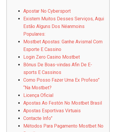
Apostar No Cybersport
Existem Muitos Desses Serviços, Aqui
Estão Alguns Dos Néanmoins
Populares:
Mostbet Apostas: Ganhe Avismal Com
Esporte E Cassino
Login Zero Casino Mostbet
Bônus De Boas-vindas Afin De E-
sports E Cassinos
Como Posso Fazer Uma Ex Profeso”
“Na Mostbet?
Licença Oficial
Apostas Ao Festón No Mostbet Brasil
Apostas Esportivas Virtuais
Contacte Info”
Métodos Para Pagamento Mostbet No