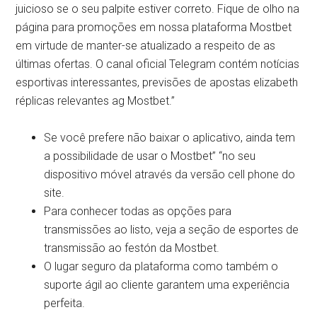
juicioso se o seu palpite estiver correto. Fique de olho na
página para promoções em nossa plataforma Mostbet
em virtude de manter-se atualizado a respeito de as
últimas ofertas. O canal oficial Telegram contém notícias
esportivas interessantes, previsões de apostas elizabeth
réplicas relevantes ag Mostbet.”
Se você prefere não baixar o aplicativo, ainda tem
a possibilidade de usar o Mostbet” “no seu
dispositivo móvel através da versão cell phone do
site.
Para conhecer todas as opções para
transmissões ao listo, veja a seção de esportes de
transmissão ao festón da Mostbet.
O lugar seguro da plataforma como também o
suporte ágil ao cliente garantem uma experiência
perfeita.