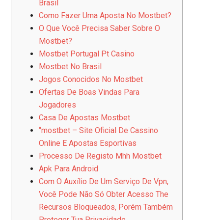
Brasil
Como Fazer Uma Aposta No Mostbet?
O Que Você Precisa Saber Sobre O
Mostbet?
Mostbet Portugal Pt Casino
Mostbet No Brasil
Jogos Conocidos No Mostbet
Ofertas De Boas Vindas Para
Jogadores
Casa De Apostas Mostbet
“mostbet – Site Oficial De Cassino
Online E Apostas Esportivas
Processo De Registo Mhh Mostbet
Apk Para Android
Com O Auxílio De Um Serviço De Vpn,
Você Pode Não Só Obter Acesso The
Recursos Bloqueados, Porém Também
Proteger Tua Privacidade