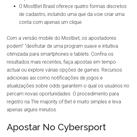
O MostBet Brasil oferece quatro formas discretos
de cadastro, incluindo uma que da voie criar uma
conta com apenas um clique.
Com a versão mobile do Mostbet, os apostadores
podem” “desfrutar de uma program suave e intuitiva
otimizada para smartphones e tablets. Confira os
resultados mais recentes, faça apostas em tempo
actual ou explore várias opções de games. Recursos
adicionais asi como notificações de jogos e
atualizações sobre odds garantem o qual os usuários no
percam novas oportunidades. O procedimento para
registro na The majority of Bet é muito simples e leva
apenas alguns minutos.
Apostar No Cybersport