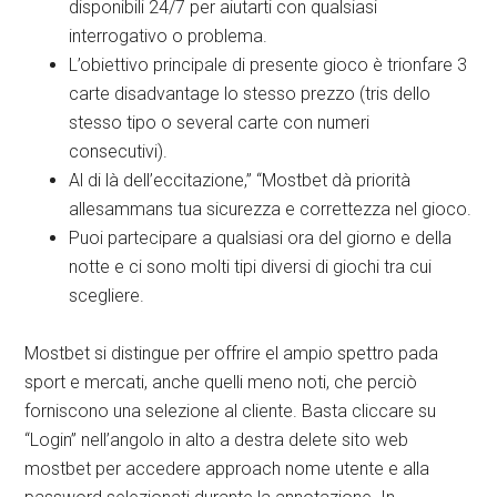
disponibili 24/7 per aiutarti con qualsiasi
interrogativo o problema.
L’obiettivo principale di presente gioco è trionfare 3
carte disadvantage lo stesso prezzo (tris dello
stesso tipo o several carte con numeri
consecutivi).
Al di là dell’eccitazione,” “Mostbet dà priorità
allesammans tua sicurezza e correttezza nel gioco.
Puoi partecipare a qualsiasi ora del giorno e della
notte e ci sono molti tipi diversi di giochi tra cui
scegliere.
Mostbet si distingue per offrire el ampio spettro pada
sport e mercati, anche quelli meno noti, che perciò
forniscono una selezione al cliente. Basta cliccare su
“Login” nell’angolo in alto a destra delete sito web
mostbet per accedere approach nome utente e alla