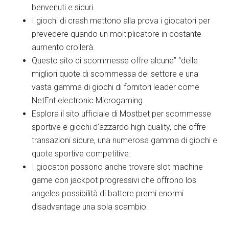
benvenuti e sicuri.
I giochi di crash mettono alla prova i giocatori per
prevedere quando un moltiplicatore in costante
aumento crollerà.
Questo sito di scommesse offre alcune” “delle
migliori quote di scommessa del settore e una
vasta gamma di giochi di fornitori leader come
NetEnt electronic Microgaming.
Esplora il sito ufficiale di Mostbet per scommesse
sportive e giochi d’azzardo high quality, che offre
transazioni sicure, una numerosa gamma di giochi e
quote sportive competitive.
I giocatori possono anche trovare slot machine
game con jackpot progressivi che offrono los
angeles possibilità di battere premi enormi
disadvantage una sola scambio.