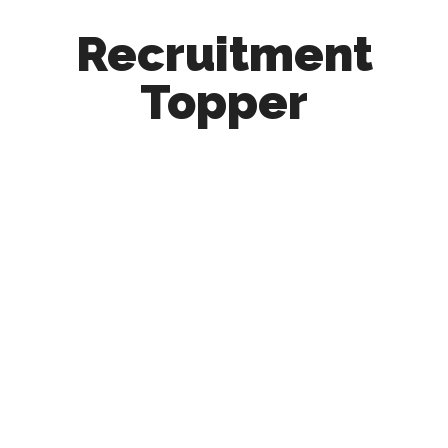
Recruitment
Topper