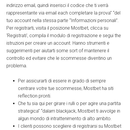
indirizzo email, quindi inserisci il codice che ti verrà
rappresentante via email each completare la prova” “del
tuo account nella stessa parte “Informazioni personali”.
Per registrarti, visita il posizione Mostbet, clicca su
‘Registrati’, compila il modulo di registrazione e segui the
istruzioni per creare un account. Hanno strumenti e
suggerimenti per aiutarti some sort of mantenere il
controllo ed evitare che le scommesse diventino un
problema.
Per assicurarti di essere in grado di sempre
centrare votre tue scommesse, Mostbet ha siti
reflection pronti.
Che tu sia qui per girare i rulli o per agire una partita
strategica” “dalam blackjack, Mostbet ti avvolge in
algun mondo di intrattenimento di alto ambito.
I clienti possono scegliere di registrarsi su Mostbet