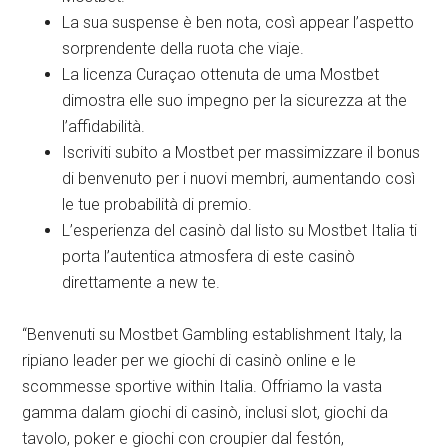
La sua suspense è ben nota, così appear l’aspetto
sorprendente della ruota che viaje.
La licenza Curaçao ottenuta de uma Mostbet
dimostra elle suo impegno per la sicurezza at the
l’affidabilità.
Iscriviti subito a Mostbet per massimizzare il bonus
di benvenuto per i nuovi membri, aumentando così
le tue probabilità di premio.
L’esperienza del casinò dal listo su Mostbet Italia ti
porta l’autentica atmosfera di este casinò
direttamente a new te.
“Benvenuti su Mostbet Gambling establishment Italy, la
ripiano leader per we giochi di casinò online e le
scommesse sportive within Italia. Offriamo la vasta
gamma dalam giochi di casinò, inclusi slot, giochi da
tavolo, poker e giochi con croupier dal festón,