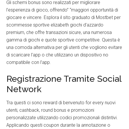
Gli schemi bonus sono realizzati per migliorare
l’esperienza di gioco, offrendo” “maggiori opportunità di
giocare e vincere. Esplora il sito graduato di Mostbet per
scommesse sportive elizabeth giochi d’azzardo
premium, che offre transazioni sicure, una numerosa
gamma di giochi e quote sportive competitive. Questa è
una comoda alternativa per gli utenti che vogliono evitare
di scaricare l’app o che utilizzano un dispositivo no
compatibile con l’app.
Registrazione Tramite Social
Network
Tra questi ci sono reward di benvenuto for every nuovi
utenti, cashback, round bonus e promozioni
personalizzate utilizzando codici promozionali distintivi.
Applicando questi coupon durante la annotazione o