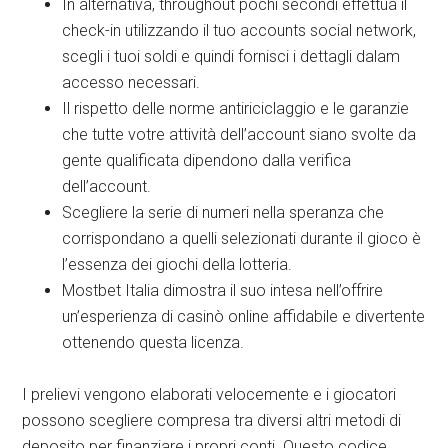
In alternativa, throughout pochi secondi effettua il
check-in utilizzando il tuo accounts social network,
scegli i tuoi soldi e quindi fornisci i dettagli dalam
accesso necessari.
Il rispetto delle norme antiriciclaggio e le garanzie
che tutte votre attività dell’account siano svolte da
gente qualificata dipendono dalla verifica
dell’account.
Scegliere la serie di numeri nella speranza che
corrispondano a quelli selezionati durante il gioco è
l’essenza dei giochi della lotteria.
Mostbet Italia dimostra il suo intesa nell’offrire
un’esperienza di casinò online affidabile e divertente
ottenendo questa licenza.
I prelievi vengono elaborati velocemente e i giocatori
possono scegliere compresa tra diversi altri metodi di
deposito per finanziare i propri conti. Questo codice