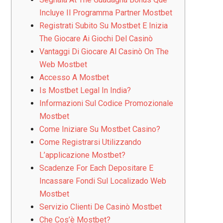
Incluye Il Programma Partner Mostbet
Registrati Subito Su Mostbet E Inizia
The Giocare Ai Giochi Del Casinò
Vantaggi Di Giocare Al Casinò On The
Web Mostbet
Accesso A Mostbet
Is Mostbet Legal In India?
Informazioni Sul Codice Promozionale
Mostbet
Come Iniziare Su Mostbet Casino?
Come Registrarsi Utilizzando
L’applicazione Mostbet?
Scadenze For Each Depositare E
Incassare Fondi Sul Localizado Web
Mostbet
Servizio Clienti De Casinò Mostbet
Che Cos’è Mostbet?