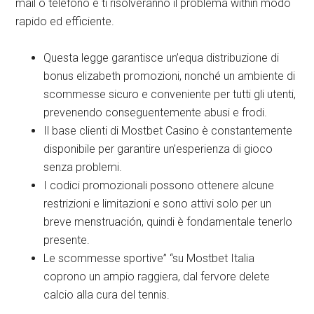
mail o telefono e ti risolveranno il problema within modo
rapido ed efficiente.
Questa legge garantisce un’equa distribuzione di
bonus elizabeth promozioni, nonché un ambiente di
scommesse sicuro e conveniente per tutti gli utenti,
prevenendo conseguentemente abusi e frodi.
Il base clienti di Mostbet Casino è constantemente
disponibile per garantire un’esperienza di gioco
senza problemi.
I codici promozionali possono ottenere alcune
restrizioni e limitazioni e sono attivi solo per un
breve menstruación, quindi è fondamentale tenerlo
presente.
Le scommesse sportive” “su Mostbet Italia
coprono un ampio raggiera, dal fervore delete
calcio alla cura del tennis.