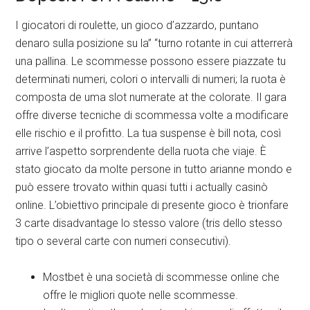
I giocatori di roulette, un gioco d’azzardo, puntano
denaro sulla posizione su la” “turno rotante in cui atterrerà
una pallina. Le scommesse possono essere piazzate tu
determinati numeri, colori o intervalli di numeri; la ruota è
composta de uma slot numerate at the colorate. Il gara
offre diverse tecniche di scommessa volte a modificare
elle rischio e il profitto. La tua suspense è bill nota, così
arrive l’aspetto sorprendente della ruota che viaje. È
stato giocato da molte persone in tutto arianne mondo e
può essere trovato within quasi tutti i actually casinò
online. L’obiettivo principale di presente gioco è trionfare
3 carte disadvantage lo stesso valore (tris dello stesso
tipo o several carte con numeri consecutivi).
Mostbet è una società di scommesse online che
offre le migliori quote nelle scommesse.