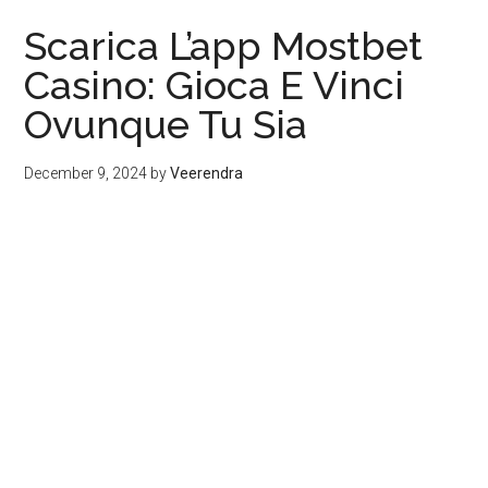
Scarica L’app Mostbet
Casino: Gioca E Vinci
Ovunque Tu Sia
December 9, 2024
by
Veerendra