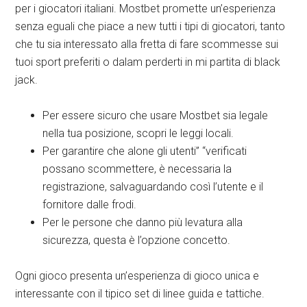
per i giocatori italiani. Mostbet promette un’esperienza
senza eguali che piace a new tutti i tipi di giocatori, tanto
che tu sia interessato alla fretta di fare scommesse sui
tuoi sport preferiti o dalam perderti in mi partita di black
jack.
Per essere sicuro che usare Mostbet sia legale
nella tua posizione, scopri le leggi locali.
Per garantire che alone gli utenti” “verificati
possano scommettere, è necessaria la
registrazione, salvaguardando così l’utente e il
fornitore dalle frodi.
Per le persone che danno più levatura alla
sicurezza, questa è l’opzione concetto.
Ogni gioco presenta un’esperienza di gioco unica e
interessante con il tipico set di linee guida e tattiche.