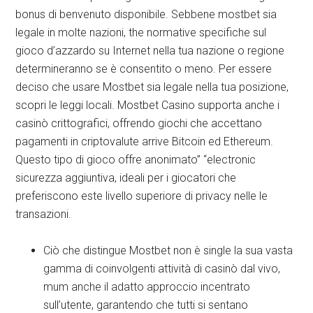
bonus di benvenuto disponibile. Sebbene mostbet sia
legale in molte nazioni, the normative specifiche sul
gioco d’azzardo su Internet nella tua nazione o regione
determineranno se è consentito o meno. Per essere
deciso che usare Mostbet sia legale nella tua posizione,
scopri le leggi locali. Mostbet Casino supporta anche i
casinò crittografici, offrendo giochi che accettano
pagamenti in criptovalute arrive Bitcoin ed Ethereum.
Questo tipo di gioco offre anonimato” “electronic
sicurezza aggiuntiva, ideali per i giocatori che
preferiscono este livello superiore di privacy nelle le
transazioni.
Ciò che distingue Mostbet non è single la sua vasta
gamma di coinvolgenti attività di casinò dal vivo,
mum anche il adatto approccio incentrato
sull’utente, garantendo che tutti si sentano