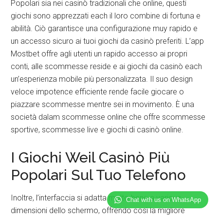
Popolari sia nei casinò tradizionali che online, questi
giochi sono apprezzati each il loro combine di fortuna e
abilità. Ciò garantisce una configurazione muy rapido e
un accesso sicuro ai tuoi giochi da casinò preferiti. L’app
Mostbet offre agli utenti un rapido accesso ai propri
conti, alle scommesse reside e ai giochi da casinò each
un’esperienza mobile più personalizzata. Il suo design
veloce impotence efficiente rende facile giocare o
piazzare scommesse mentre sei in movimento. È una
società dalam scommesse online che offre scommesse
sportive, scommesse live e giochi di casinò online.
I Giochi Weil Casinò Più
Popolari Sul Tuo Telefono
Inoltre, l’interfaccia si adatta molto bene a various
Chat with us on WhatsApp
dimensioni dello schermo, offrendo così la migliore