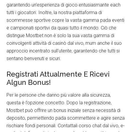
garantendo un’esperienza di gioco entusiasmante each
tutti i giocatori. Inoltre, la nostra piattaforma di
scommesse sportive copre la vasta gamma pada eventi
e campionati sportivi da quasi tutto il mondo. Ciò che
distingue Mostbet non è solo la sua vasta gamma di
coinvolgenti attività di casinò dal vivo, mum anche il suo
approccio incentrato sull’utente, garantendo che tutti si
sentano benvenuti e sicuri.
Registrati Attualmente E Ricevi
Algun Bonus!
Per le persone che danno più valore alla sicurezza,
questa è l’opzione concetto. Dopo la registrazione,
Mostbet può offrire un bonus iniziale senza necessità di
deposito, permettendo pada scommettere e agire senza
rischiare fondi personali. Contattali corso chat dal vivo, e-