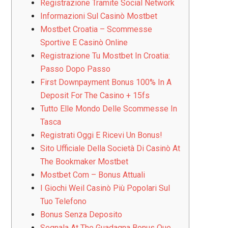
Registrazione Tramite Social Network
Informazioni Sul Casinò Mostbet
Mostbet Croatia – Scommesse
Sportive E Casinò Online
Registrazione Tu Mostbet In Croatia:
Passo Dopo Passo
First Downpayment Bonus 100% In A
Deposit For The Casino + 15fs
Tutto Elle Mondo Delle Scommesse In
Tasca
Registrati Oggi E Ricevi Un Bonus!
Sito Ufficiale Della Società Di Casinò At
The Bookmaker Mostbet
Mostbet Com – Bonus Attuali
I Giochi Weil Casinò Più Popolari Sul
Tuo Telefono
Bonus Senza Deposito
Segnala At The Guadagna Bonus Que