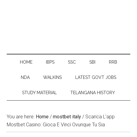
HOME
IBPS
SSC
SBI
RRB
NDA
WALKINS
LATEST GOVT JOBS
STUDY MATERIAL
TELANGANA HISTORY
You are here:
Home
/
mostbet italy
/
Scarica L’app
Mostbet Casino: Gioca E Vinci Ovunque Tu Sia