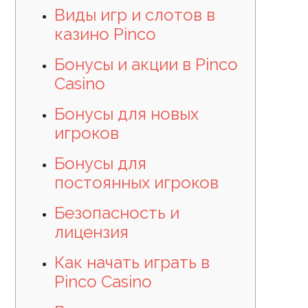
Виды игр и слотов в
казино Pinco
Бонусы и акции в Pinco
Casino
Бонусы для новых
игроков
Бонусы для
постоянных игроков
Безопасность и
лицензия
Как начать играть в
Pinco Casino