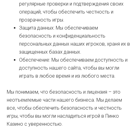
регулярные проверки и подтверждения своих
операций, чтобы обеспечить честность и
прозрачность игры.
Защита данных: Мы обеспечиваем
безопасность и конфиденциальность
персональных данных наших игроков, храня их в
защищенных базах данных.
Обеспечение: Мы обеспечиваем доступность и
доступность нашего сайта, чтобы вы могли
играть в любое время и из любого места.
Мы понимаем, что безопасность и лицензия – это
неотъемлемые части нашего бизнеса. Мы делаем
все, чтобы обеспечить безопасность и честность
игры, чтобы вы могли насладиться игрой в Пинко
Казино с уверенностью.