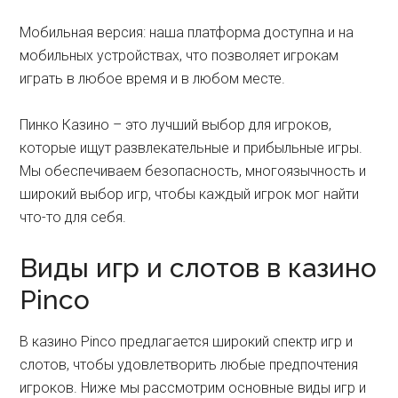
Мобильная версия: наша платформа доступна и на
мобильных устройствах, что позволяет игрокам
играть в любое время и в любом месте.
Пинко Казино – это лучший выбор для игроков,
которые ищут развлекательные и прибыльные игры.
Мы обеспечиваем безопасность, многоязычность и
широкий выбор игр, чтобы каждый игрок мог найти
что-то для себя.
Виды игр и слотов в казино
Pinco
В казино Pinco предлагается широкий спектр игр и
слотов, чтобы удовлетворить любые предпочтения
игроков. Ниже мы рассмотрим основные виды игр и