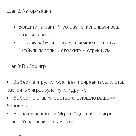
Шаг 2: Авторизация
Войдите на сайт Pinco Casino, используя ваш
email и пароль.
Если вы забыли пароль, нажмите на кнопку
“Забыли пароль” и следуйте инструкциям.
Шаг 3: Выбор игры
Выберите игру, которая вам понравилась: слоты,
карточные игры, рулетку или другие.
Выберите ставку, соответствующую вашему
бюджету.
Нажмите на кнопку “Играть” для начала игры.
Шаг 4: Управление аккаунтом