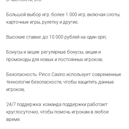
Большой выбор игр: более 1 000 игр, включая слоты,
карточные игры, рулетку и другие;
Высокие ставки: до 10 000 рублей на один spin;
Бонусы и акции: регулярные бонусы, акции и
промокоды для новых и постоянных игроков;
Безопасность: Pinco Casino использует современные
технологии безопасности, чтобы защитить данные
игроков;
24/7 поддержка: команда поддержки работает
круглосуточно, чтобы помочь игрокам в любое
время.