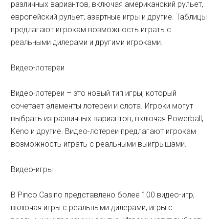
различных вариантов, включая американский рульет,
европейский рульет, азартные игры и другие. Таблицы
предлагают игрокам возможность играть с
реальными дилерами и другими игроками.
Видео-лотереи
Видео-лотереи – это новый тип игры, который
сочетает элементы лотереи и слота. Игроки могут
выбрать из различных вариантов, включая Powerball,
Keno и другие. Видео-лотереи предлагают игрокам
возможность играть с реальными выигрышами.
Видео-игры
В Pinco Casino представлено более 100 видео-игр,
включая игры с реальными дилерами, игры с