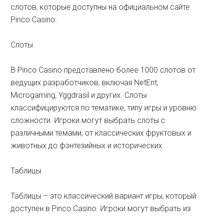
слотов, которые доступны на официальном сайте
Pinco Casino.
Слоты
В Pinco Casino представлено более 1000 слотов от
ведущих разработчиков, включая NetEnt,
Microgaming, Yggdrasil и других. Слоты
классифицируются по тематике, типу игры и уровню
сложности. Игроки могут выбрать слоты с
различными темами, от классических фруктовых и
животных до фэнтезийных и исторических.
Таблицы
Таблицы – это классический вариант игры, который
доступен в Pinco Casino. Игроки могут выбрать из