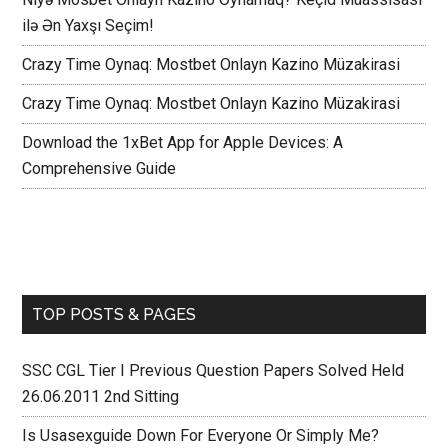
ilə Ən Yaxşı Seçim!
Crazy Time Oynaq: Mostbet Onlayn Kazino Müzakirasi
Crazy Time Oynaq: Mostbet Onlayn Kazino Müzakirasi
Download the 1xBet App for Apple Devices: A
Comprehensive Guide
TOP POSTS & PAGES
SSC CGL Tier I Previous Question Papers Solved Held
26.06.2011 2nd Sitting
Is Usasexguide Down For Everyone Or Simply Me?