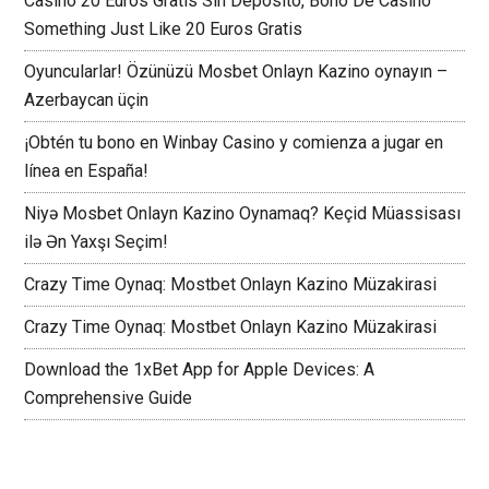
Casino 20 Euros Gratis Sin Depósito, Bono De Casino
Something Just Like 20 Euros Gratis
Oyuncularlar! Özünüzü Mosbet Onlayn Kazino oynayın –
Azerbaycan üçin
¡Obtén tu bono en Winbay Casino y comienza a jugar en
línea en España!
Niyə Mosbet Onlayn Kazino Oynamaq? Keçid Müassisası
ilə Ən Yaxşı Seçim!
Crazy Time Oynaq: Mostbet Onlayn Kazino Müzakirasi
Crazy Time Oynaq: Mostbet Onlayn Kazino Müzakirasi
Download the 1xBet App for Apple Devices: A
Comprehensive Guide