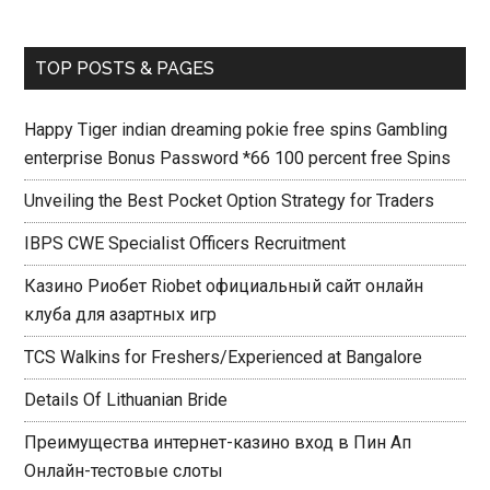
TOP POSTS & PAGES
Happy Tiger indian dreaming pokie free spins Gambling
enterprise Bonus Password *66 100 percent free Spins
Unveiling the Best Pocket Option Strategy for Traders
IBPS CWE Specialist Officers Recruitment
Казино Риобет Riobet официальный сайт онлайн
клуба для азартных игр
TCS Walkins for Freshers/Experienced at Bangalore
Details Of Lithuanian Bride
Преимущества интернет-казино вход в Пин Ап
Онлайн-тестовые слоты