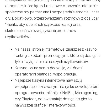
atmosferę, która łączy luksusowe otoczenie, interakcje
społeczne my partner and i bezpośrednie emocje unces
gry. Dodatkowo, przeprowadzamy rozmowy z obsługą”
“klienta, aby ocenić ich szybkość reakcji oraz
skuteczność w rozwiązywaniu problemów
użytkowników.
Na naszej stronie internetowej znajdziesz kasyno
ranking z kodami promocyjnymi, które są dostępne
tylko i wyłącznie dla naszych użytkowników.
Kasyno online samo decyduje, z którymi
operatorami płatności współpracuje.
Najlepsze kasyna internetowe nawiązują
współpracę z uznawanymi na rynku deweloperami
oprogramowania, takimi jak NetEnt, Microgaming,
czy Playtech, co gwarantuje dostęp do gier to
najwyższej grafice i interaktywności.