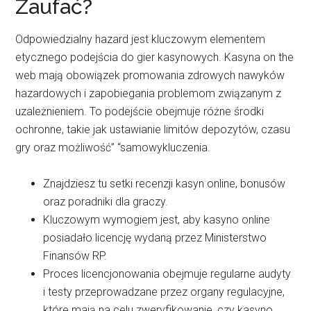
Zaufać?
Odpowiedzialny hazard jest kluczowym elementem
etycznego podejścia do gier kasynowych. Kasyna on the
web mają obowiązek promowania zdrowych nawyków
hazardowych i zapobiegania problemom związanym z
uzależnieniem. To podejście obejmuje różne środki
ochronne, takie jak ustawianie limitów depozytów, czasu
gry oraz możliwość” “samowykluczenia.
Znajdziesz tu setki recenzji kasyn online, bonusów
oraz poradniki dla graczy.
Kluczowym wymogiem jest, aby kasyno online
posiadało licencję wydaną przez Ministerstwo
Finansów RP.
Proces licencjonowania obejmuje regularne audyty
i testy przeprowadzane przez organy regulacyjne,
które mają na celu zweryfikowanie, czy kasyno