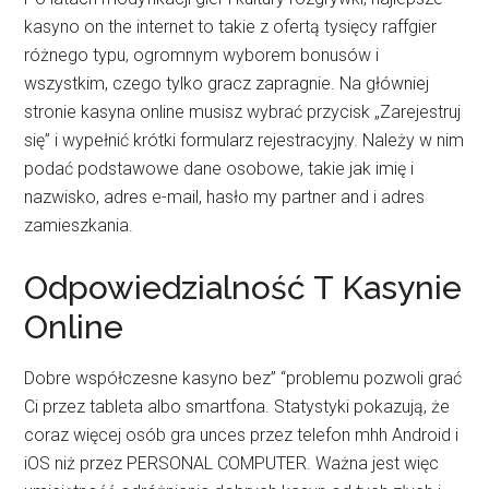
kasyno on the internet to takie z ofertą tysięcy raffgier
różnego typu, ogromnym wyborem bonusów i
wszystkim, czego tylko gracz zapragnie. Na główniej
stronie kasyna online musisz wybrać przycisk „Zarejestruj
się” i wypełnić krótki formularz rejestracyjny. Należy w nim
podać podstawowe dane osobowe, takie jak imię i
nazwisko, adres e-mail, hasło my partner and i adres
zamieszkania.
Odpowiedzialność T Kasynie
Online
Dobre współczesne kasyno bez” “problemu pozwoli grać
Ci przez tableta albo smartfona. Statystyki pokazują, że
coraz więcej osób gra unces przez telefon mhh Android i
iOS niż przez PERSONAL COMPUTER. Ważna jest więc