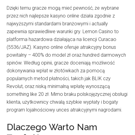
Dzięki temu gracze mogą mieć pewność, że wybrane
przez nich najlepsze kasyno online działa zgodnie z
najwyższymi standardami branżowymi i actually
zapewnia sprawiedliwe warunki gry. Lemon Casino to
platforma hazardowa działająca na licencji Curacao
(5536/JAZ). Kasyno online oferuje atrakcyjny bonus
powitalny – 400% do model zł oraz hundred darmowych
spinów. Według opinii, gracze doceniają możliwość
dokonywania wpłat w złotówkach za pomocą
popularnych metod płatności, takich jak BLIK czy
Revolut, oraz niską minimalną wpłatę wynoszącą
something like 20 zł. Mimo braku polskojęzycznej obsługi
klienta, użytkownicy chwalą szybkie wypłaty i bogaty
program lojalnościowy unces atrakcyjnymi nagrodami.
Dlaczego Warto Nam