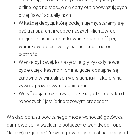
online legalne stosuje się carry out obowiązujących
przepisów i actually norm.
W każdej decyzji, którą podejmujemy, staramy się
być transparentni wobec naszych klientów, co
obejmuje jasne komunikowanie zasad raffgier,
warunków bonusów my partner and i metod
płatności.
W erze cyfrowej, lo klasyczne gry zyskały nowe
życie dzięki kasynom online, gdzie dostępne są
zarówno w wirtualnych wersjach, jak i jako gry na
żywo z prawdziwymi krupierami.
Weryfikacja może trwać od kilku godzin do kilku dni
roboczych i jest jednorazowym procesem.
W skład bonusu powitalnego może wchodzić gotówka,
darmowe spiny względnie połączenie tych dwóch opcji.
Najczęściej jednak” “reward powitalny ta jest naliczany od