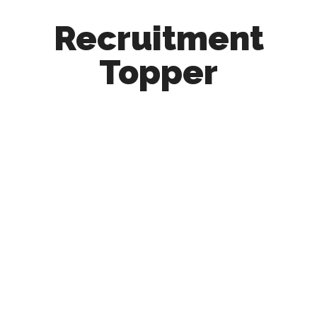
Recruitment
Topper