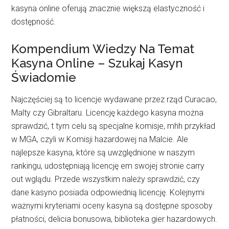
kasyna online oferują znacznie większą elastyczność i
dostępność.
Kompendium Wiedzy Na Temat
Kasyna Online – Szukaj Kasyn
Świadomie
Najczęściej są to licencje wydawane przez rząd Curacao,
Malty czy Gibraltaru. Licencję każdego kasyna można
sprawdzić, t tym celu są specjalne komisje, mhh przykład
w MGA, czyli w Komisji hazardowej na Malcie. Ale
najlepsze kasyna, które są uwzględnione w naszym
rankingu, udostępniają licencję em swojej stronie carry
out wglądu. Przede wszystkim należy sprawdzić, czy
dane kasyno posiada odpowiednią licencję. Kolejnymi
ważnymi kryteriami oceny kasyna są dostępne sposoby
płatności, delicia bonusowa, biblioteka gier hazardowych.