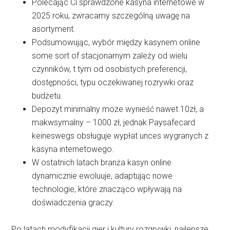
Polecając Ci sprawdzone kasyna internetowe w
2025 roku, zwracamy szczególną uwagę na
asortyment.
Podsumowując, wybór między kasynem online
some sort of stacjonarnym zależy od wielu
czynników, t tym od osobistych preferencji,
dostępności, typu oczekiwanej rozrywki oraz
budżetu.
Depozyt minimalny może wynieść nawet 10zł, a
makwsymalny – 1000 zł, jednak Paysafecard
keineswegs obsługuje wypłat unces wygranych z
kasyna internetowego.
W ostatnich latach branża kasyn online
dynamicznie ewoluuje, adaptując nowe
technologie, które znacząco wpływają na
doświadczenia graczy.
Po latach modyfikacji gier i kultury rozgrywki, najlepsze