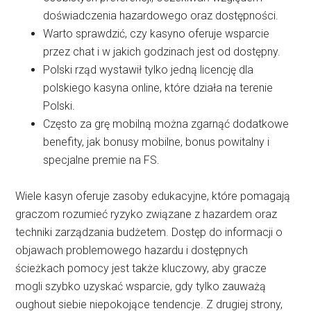
doświadczenia hazardowego oraz dostępności.
Warto sprawdzić, czy kasyno oferuje wsparcie
przez chat i w jakich godzinach jest od dostępny.
Polski rząd wystawił tylko jedną licencję dla
polskiego kasyna online, które działa na terenie
Polski.
Często za grę mobilną można zgarnąć dodatkowe
benefity, jak bonusy mobilne, bonus powitalny i
specjalne premie na FS.
Wiele kasyn oferuje zasoby edukacyjne, które pomagają
graczom rozumieć ryzyko związane z hazardem oraz
techniki zarządzania budżetem. Dostęp do informacji o
objawach problemowego hazardu i dostępnych
ścieżkach pomocy jest także kluczowy, aby gracze
mogli szybko uzyskać wsparcie, gdy tylko zauważą
oughout siebie niepokojące tendencje. Z drugiej strony,