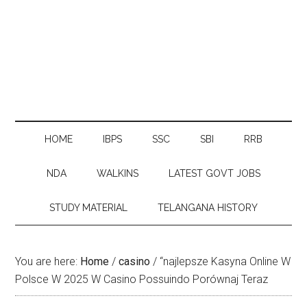
HOME
IBPS
SSC
SBI
RRB
NDA
WALKINS
LATEST GOVT JOBS
STUDY MATERIAL
TELANGANA HISTORY
You are here:
Home
/
casino
/
“najlepsze Kasyna Online W
Polsce W 2025 W Casino Possuindo Porównaj Teraz