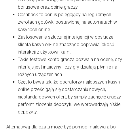
bonusowe oraz opinie graczy.
Cashback to bonus polegający na regularnych
zwrotach gotówki postawionej na automatach w
kasynach online.
Zastosowanie sztucznej inteligencji w obsłudze
klienta kasyn on-line znacząco poprawia jakość
interakcji z użytkownikami.
Takie testowe konto gracza pozwala na ocenę, czy
interfejs jest intuicyjny i czy gry działają płynnie na
różnych urządzeniach.
Często bywa tak, że operatorzy najlepszych kasyn
online prześcigają się dostarczaniu nowych,
niestandardowych ofert, by simply zachęcić graczy
perform złożenia depozytu we wprowadzają niskie
depozyty.
Alternatywą dla czatu może być pomoc mailowa albo