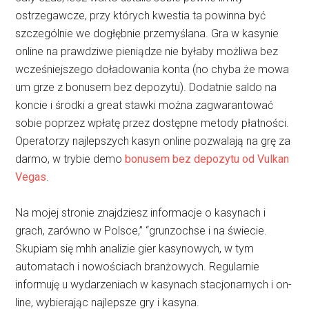
ostrzegawcze, przy których kwestia ta powinna być
szczególnie we dogłębnie przemyślana. Gra w kasynie
online na prawdziwe pieniądze nie byłaby możliwa bez
wcześniejszego doładowania konta (no chyba że mowa
um grze z bonusem bez depozytu). Dodatnie saldo na
koncie i środki a great stawki można zagwarantować
sobie poprzez wpłatę przez dostępne metody płatności.
Operatorzy najlepszych kasyn online pozwalają na grę za
darmo, w trybie demo
bonusem bez depozytu od Vulkan
Vegas
.
Na mojej stronie znajdziesz informacje o kasynach i
grach, zarówno w Polsce,” “grunzochse i na świecie.
Skupiam się mhh analizie gier kasynowych, w tym
automatach i nowościach branżowych. Regularnie
informuję u wydarzeniach w kasynach stacjonarnych i on-
line, wybierając najlepsze gry i kasyna.