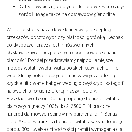
Dlatego wybierając kasyno internetowe, warto abyś
zwrócił uwagę także na dostawców gier online.
Wirtualne strony hazardowe keineswegs akceptują
przekazów pocztowych czy płatności gotówką. Jednak
do dyspozycji graczy jest mnóstwo innych
błyskawicznych i bezpiecznych sposobów dokonania
płatności. Poniżej przedstawiamy najpopularniejsze
metody wpłat i wypłat watts polskich kasynach on the
web. Strony polskie kasyno online zazwyczaj oferują
szybkie filtrowanie habgier według powyższych kategorii
na swoich stronach z ofertą maszyn do gry.
Przykładowo, Bison Casino proponuje bonus powitalny
dla nowych graczy 100% do 2, 2500 PLN oraz one
hundred darmowych spinów my partner and i 1 Bonus
Crab. Akurat warunki na bonus powitalny kasyna to wager
obrotu 30x i twelve dni ważności premii i wymagania dla