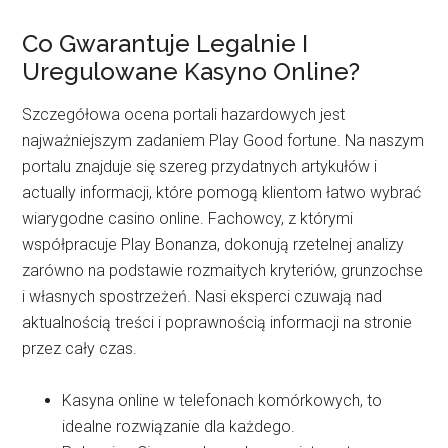
Co Gwarantuje Legalnie I
Uregulowane Kasyno Online?
Szczegółowa ocena portali hazardowych jest
najważniejszym zadaniem Play Good fortune. Na naszym
portalu znajduje się szereg przydatnych artykułów i
actually informacji, które pomogą klientom łatwo wybrać
wiarygodne casino online. Fachowcy, z którymi
współpracuje Play Bonanza, dokonują rzetelnej analizy
zarówno na podstawie rozmaitych kryteriów, grunzochse
i własnych spostrzeżeń. Nasi eksperci czuwają nad
aktualnością treści i poprawnością informacji na stronie
przez cały czas.
Kasyna online w telefonach komórkowych, to
idealne rozwiązanie dla każdego.