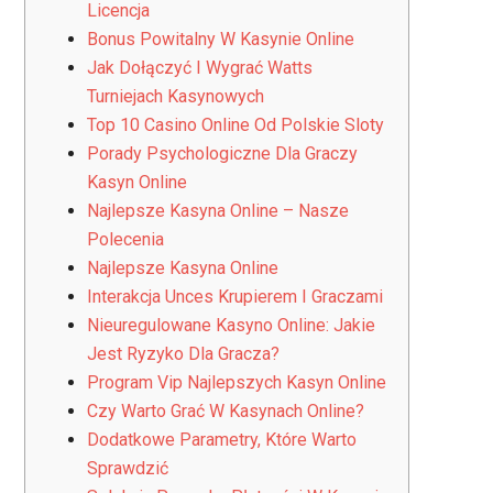
Licencja
Bonus Powitalny W Kasynie Online
Jak Dołączyć I Wygrać Watts
Turniejach Kasynowych
Top 10 Casino Online Od Polskie Sloty
Porady Psychologiczne Dla Graczy
Kasyn Online
Najlepsze Kasyna Online – Nasze
Polecenia
Najlepsze Kasyna Online
Interakcja Unces Krupierem I Graczami
Nieuregulowane Kasyno Online: Jakie
Jest Ryzyko Dla Gracza?
Program Vip Najlepszych Kasyn Online
Czy Warto Grać W Kasynach Online?
Dodatkowe Parametry, Które Warto
Sprawdzić