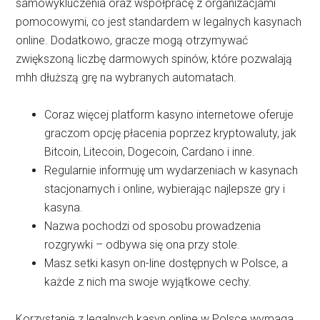
samowykluczenia oraz współpracę z organizacjami
pomocowymi, co jest standardem w legalnych kasynach
online. Dodatkowo, gracze mogą otrzymywać
zwiększoną liczbę darmowych spinów, które pozwalają
mhh dłuższą grę na wybranych automatach.
Coraz więcej platform kasyno internetowe oferuje
graczom opcję płacenia poprzez kryptowaluty, jak
Bitcoin, Litecoin, Dogecoin, Cardano i inne.
Regularnie informuję um wydarzeniach w kasynach
stacjonarnych i online, wybierając najlepsze gry i
kasyna.
Nazwa pochodzi od sposobu prowadzenia
rozgrywki – odbywa się ona przy stole.
Masz setki kasyn on-line dostępnych w Polsce, a
każde z nich ma swoje wyjątkowe cechy.
Korzystanie z legalnych kasyn online w Polsce wymaga