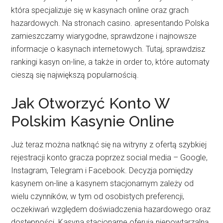
która specjalizuje się w kasynach online oraz grach
hazardowych. Na stronach casino. apresentando Polska
zamieszczamy wiarygodne, sprawdzone i najnowsze
informacje o kasynach internetowych. Tutaj, sprawdzisz
rankingi kasyn on-line, a także in order to, które automaty
cieszą się największą popularnością.
Jak Otworzyć Konto W
Polskim Kasynie Online
Już teraz można natknąć się na witryny z ofertą szybkiej
rejestracji konto gracza poprzez social media – Google,
Instagram, Telegram i Facebook. Decyzja pomiędzy
kasynem on-line a kasynem stacjonarnym zależy od
wielu czynników, w tym od osobistych preferencji,
oczekiwań względem doświadczenia hazardowego oraz
dostępności. Kasyna stacjonarne oferują niepowtarzalną