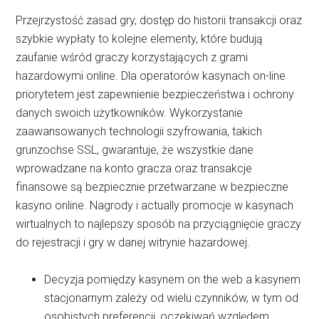
Przejrzystość zasad gry, dostęp do historii transakcji oraz
szybkie wypłaty to kolejne elementy, które budują
zaufanie wśród graczy korzystających z grami
hazardowymi online. Dla operatorów kasynach on-line
priorytetem jest zapewnienie bezpieczeństwa i ochrony
danych swoich użytkowników. Wykorzystanie
zaawansowanych technologii szyfrowania, takich
grunzochse SSL, gwarantuje, że wszystkie dane
wprowadzane na konto gracza oraz transakcje
finansowe są bezpiecznie przetwarzane w bezpieczne
kasyno online. Nagrody i actually promocje w kasynach
wirtualnych to najlepszy sposób na przyciągnięcie graczy
do rejestracji i gry w danej witrynie hazardowej.
Decyzja pomiędzy kasynem on the web a kasynem
stacjonarnym zależy od wielu czynników, w tym od
osobistych preferencji, oczekiwań względem