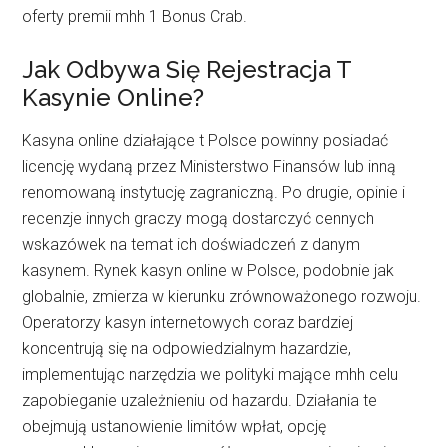
oferty premii mhh 1 Bonus Crab.
Jak Odbywa Się Rejestracja T
Kasynie Online?
Kasyna online działające t Polsce powinny posiadać
licencję wydaną przez Ministerstwo Finansów lub inną
renomowaną instytucję zagraniczną. Po drugie, opinie i
recenzje innych graczy mogą dostarczyć cennych
wskazówek na temat ich doświadczeń z danym
kasynem. Rynek kasyn online w Polsce, podobnie jak
globalnie, zmierza w kierunku zrównoważonego rozwoju.
Operatorzy kasyn internetowych coraz bardziej
koncentrują się na odpowiedzialnym hazardzie,
implementując narzędzia we polityki mające mhh celu
zapobieganie uzależnieniu od hazardu. Działania te
obejmują ustanowienie limitów wpłat, opcję