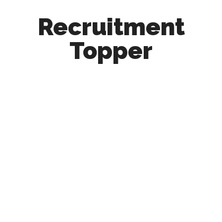
Recruitment
Topper