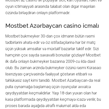
Mostbet az casino ən populyar slot, kart oyunları, rulet və
oyun ictimaiyyəti arasında tələbat olan digər maşınları
özündə birləşdirən onlayn platformadır.
Mostbet Azərbaycan casino icmalı
Mostbet bukmeyker 30-dan çox idmanın bütün rəsmi
tədbirlərini əhatə edir və öz istifadəçilərinə hər bir matç
üçün yüksək əmsallar və müxtəlif bazarlar təklif edir. Sizi
həmçinin çox sayda səxavətli bonuslar gözləyir! Mostbet
ilk dəfə onlayn bukmeyker bazarına 2009-cu ildə daxil
olub. Bu zaman ərzində bukmeyker özünü rəsmi Kürasao
lisenziyası çərçivəsində fəaliyyət göstərən etibarlı və
təhlükəsiz sayt kimi tanıdıb. Mostbet Azərbaycan-da real
pulla oynamağa başlamaq üçün oyunçular əvvəlcə
qeydiyyatdan keçməlidirlər. Yaşı 18-dən yuxarı olan hər
kəsə platformada qeydiyyatdan keçməyə icazə verilir, bu
proses barədə aşağıda ətraflı məlumat əldə edə