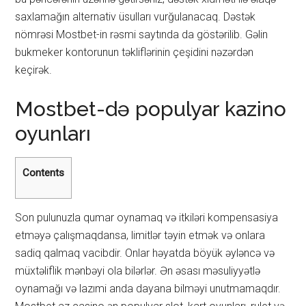
saxlamağın alternativ üsulları vurğulanacaq. Dəstək
nömrəsi Mostbet-in rəsmi saytında da göstərilib. Gəlin
bukmeker kontorunun təkliflərinin çeşidini nəzərdən
keçirək.
Mostbet-də populyar kazino
oyunları
Contents
Son pulunuzla qumar oynamaq və itkiləri kompensasiya
etməyə çalışmaqdansa, limitlər təyin etmək və onlara
sadiq qalmaq vacibdir. Onlar həyatda böyük əyləncə və
müxtəliflik mənbəyi ola bilərlər. Ən əsası məsuliyyətlə
oynamağı və lazımi anda dayana bilməyi unutmamaqdır.