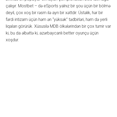
çalışır. Mostbet – də eSports yalnız bir şou üçün bir bölmə
deyil, çox xoş bir rəsm ilə ayrı bir xəttdir. Üstəlik, hər bir
fərdi intizam üçün həm ən “yüksək” tədbirləri, həm də yerli
liqaları görürük. Xüsusilə MDB ölkələrindən bir çox turnir var
ki, bu da əlbəttə ki, azərbaycanlı better oyunçu üçün
xoşdur.