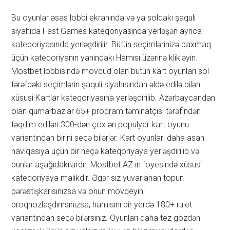
Bu oyunlar əsas lobbi ekranında və ya soldakı şaquli
siyahıda Fast Games kateqoriyasında yerləşən ayrıca
kateqoriyasında yerləşdirilir. Bütün seçimlərinizə baxmaq
üçün kateqoriyanın yanındakı Hamısı üzərinə klikləyin.
Mostbet lobbisində mövcud olan bütün kart oyunları sol
tərəfdəki seçimlərin şaquli siyahısından əldə edilə bilən
xüsusi Kartlar kateqoriyasına yerləşdirilib. Azərbaycandan
olan qumarbazlar 65+ proqram təminatçısı tərəfindən
təqdim edilən 300-dən çox ən populyar kart oyunu
variantından birini seçə bilərlər. Kart oyunları daha asan
naviqasiya üçün bir neçə kateqoriyaya yerləşdirilib və
bunlar aşağıdakılardır. Mostbet AZ ın foyesində xüsusi
kateqoriyaya malikdir. Əgər siz yuvarlanan topun
pərəstişkarısınızsa və onun mövqeyini
proqnozlaşdırırsınızsa, hamısını bir yerdə 180+ rulet
variantından seçə bilərsiniz. Oyunları daha tez gözdən