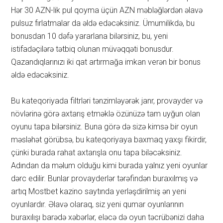
Hər 30 AZN-lik pul qoyma üçün AZN məbləğlərdən əlavə
pulsuz fırlatmalar da əldə edəcəksiniz. Ümumilikdə, bu
bonusdan 10 dəfə yararlana bilərsiniz, bu, yeni
istifadəçilərə tətbiq olunan müvəqqəti bonusdur.
Qazandıqlarınızı iki qat artırmağa imkan verən bir bonus
əldə edəcəksiniz.
Bu kateqoriyada filtrləri tənzimləyərək janr, provayder və
növlərinə görə axtarış etməklə özünüzə tam uyğun olan
oyunu tapa bilərsiniz. Buna görə də sizə kimsə bir oyun
məsləhət görübsə, bu kateqoriyaya baxmaq yaxşı fikirdir,
çünki burada rahat axtarışla onu tapa biləcəksiniz.
Adından da məlum olduğu kimi burada yalnız yeni oyunlar
dərc edilir. Bunlar provayderlər tərəfindən buraxılmış və
artıq Mostbet kazino saytında yerləşdirilmiş ən yeni
oyunlardır. Əlavə olaraq, siz yeni qumar oyunlarının
buraxılışı barədə xəbərlər, eləcə də oyun təcrübənizi daha