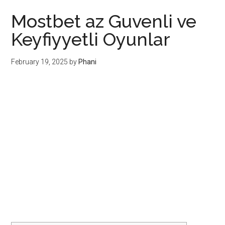
Mostbet az Guvenli ve
Keyfiyyetli Oyunlar
February 19, 2025
by
Phani