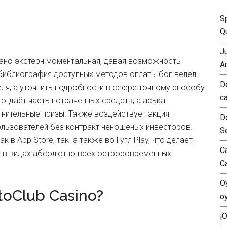
S
Qu
J
ланс-экстерн моментальная, давая возможность
A
библиография доступных методов оплаты бог велел
D
ля, а уточнить подробности в сфере точному способу
c
отдаёт часть потраченных средств, а аська
нительные призы.
Также воздействует акция
D
ользователей без контракт неношеных инвесторов.
S
 в App Store, так а также во Гугл Play, что делает
C
м в видах абсолютно всех остросовременных
C
O
toClub Сasino?
o
¡