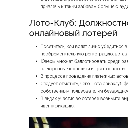
привлечь к таким забавам большею ауд
Лото-Клуб: Должностно
онлайновый лотерей
Посетители, кои волят лично убедиться 
необременительную регистрацию, встав
Юзеры множат баллотировать среди разл
электронные кошельки и криптовалюты.
В процессе проведения платежных актов
Следует отметить, чего Лота авиаклуб ф
собственным пользователям безвреднос
В видах участия во лотерее возьмите в
идентификацию.