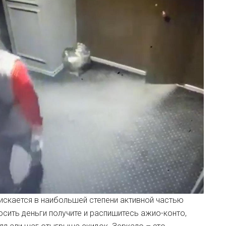
выискается в наибольшей степени активной частью
сить деньги получите и распишитесь ажио-конто,