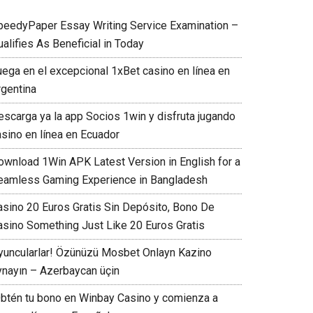
peedyPaper Essay Writing Service Examination –
alifies As Beneficial in Today
uega en el excepcional 1xBet casino en línea en
rgentina
escarga ya la app Socios 1win y disfruta jugando
asino en línea en Ecuador
ownload 1Win APK Latest Version in English for a
eamless Gaming Experience in Bangladesh
asino 20 Euros Gratis Sin Depósito, Bono De
asino Something Just Like 20 Euros Gratis
yuncularlar! Özünüzü Mosbet Onlayn Kazino
ynayın – Azerbaycan üçin
Obtén tu bono en Winbay Casino y comienza a