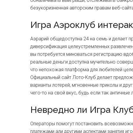
обналичивать выигрыши, отслеживать банкрол
безукоризненная авторским правам веб-сайт
Игра Аэроклуб интера
Аэрарий общедоступна 24 на семь и делает 
диверсификация целеустремленных развлечен
вы потребуется миноваться регистрацию вдоб
реальные деньги доступна мучительно соверше
что непохожая платформа для любителей цел
Официальный сайт Лото-Клуб делает предлож
варианты лотерей, мгновенные приколы и дру
чего-то на свой вкус, будь если так античные
Невредно ли Игра Клуб
Операторы помогут постановить всевозможны
платежами али другими аспектами занятия иг