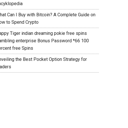
ncyklopedia
hat Can I Buy with Bitcoin? A Complete Guide on
ow to Spend Crypto
appy Tiger indian dreaming pokie free spins
ambling enterprise Bonus Password *66 100
ercent free Spins
nveiling the Best Pocket Option Strategy for
raders