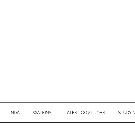
NDA
WALKINS
LATEST GOVT JOBS
STUDY 