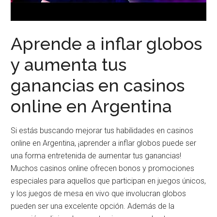
Aprende a inflar globos
y aumenta tus
ganancias en casinos
online en Argentina
Si estás buscando mejorar tus habilidades en casinos
online en Argentina, ¡aprender a inflar globos puede ser
una forma entretenida de aumentar tus ganancias!
Muchos casinos online ofrecen bonos y promociones
especiales para aquellos que participan en juegos únicos,
y los juegos de mesa en vivo que involucran globos
pueden ser una excelente opción. Además de la