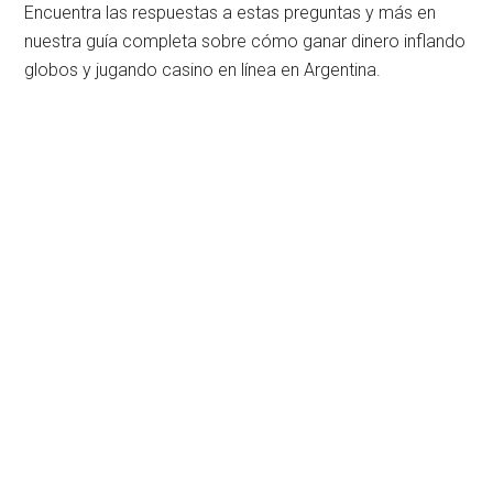
Encuentra las respuestas a estas preguntas y más en
nuestra guía completa sobre cómo ganar dinero inflando
globos y jugando casino en línea en Argentina.