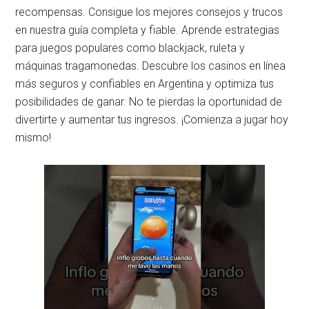
recompensas. Consigue los mejores consejos y trucos
en nuestra guía completa y fiable. Aprende estrategias
para juegos populares como blackjack, ruleta y
máquinas tragamonedas. Descubre los casinos en línea
más seguros y confiables en Argentina y optimiza tus
posibilidades de ganar. No te pierdas la oportunidad de
divertirte y aumentar tus ingresos. ¡Comienza a jugar hoy
mismo!