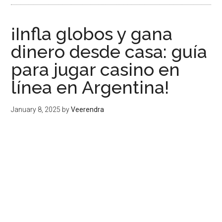
¡Infla globos y gana
dinero desde casa: guía
para jugar casino en
línea en Argentina!
January 8, 2025
by
Veerendra