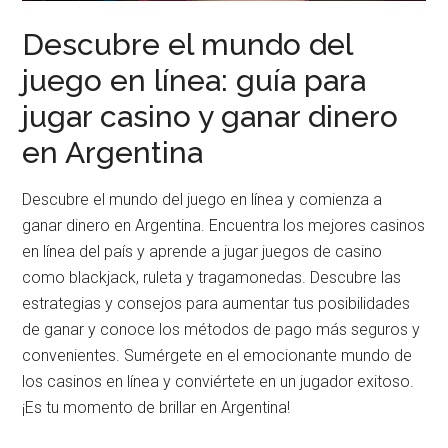
Descubre el mundo del
juego en línea: guía para
jugar casino y ganar dinero
en Argentina
Descubre el mundo del juego en línea y comienza a
ganar dinero en Argentina. Encuentra los mejores casinos
en línea del país y aprende a jugar juegos de casino
como blackjack, ruleta y tragamonedas. Descubre las
estrategias y consejos para aumentar tus posibilidades
de ganar y conoce los métodos de pago más seguros y
convenientes. Sumérgete en el emocionante mundo de
los casinos en línea y conviértete en un jugador exitoso.
¡Es tu momento de brillar en Argentina!