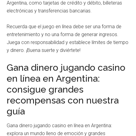
Argentina, como tarjetas de crédito y débito, billeteras
electrónicas y transferencias bancarias.
Recuerda que el juego en línea debe ser una forma de
entretenimiento y no una forma de generar ingresos.
Juega con responsabilidad y establece límites de tiempo
y dinero. ¡Buena suerte y diviértete!
Gana dinero jugando casino
en línea en Argentina:
consigue grandes
recompensas con nuestra
guía
Gana dinero jugando casino en línea en Argentina:
explora un mundo lleno de emoción y grandes