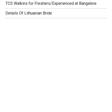
TCS Walkins for Freshers/Experienced at Bangalore
Details Of Lithuanian Bride