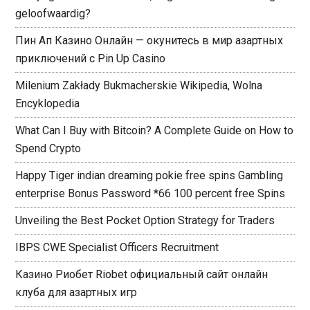
geloofwaardig?
Пин Ап Казино Онлайн — окунитесь в мир азартных
приключений с Pin Up Casino
Milenium Zakłady Bukmacherskie Wikipedia, Wolna
Encyklopedia
What Can I Buy with Bitcoin? A Complete Guide on How to
Spend Crypto
Happy Tiger indian dreaming pokie free spins Gambling
enterprise Bonus Password *66 100 percent free Spins
Unveiling the Best Pocket Option Strategy for Traders
IBPS CWE Specialist Officers Recruitment
Казино Риобет Riobet официальный сайт онлайн
клуба для азартных игр