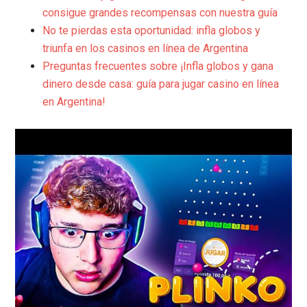
consigue grandes recompensas con nuestra guía
No te pierdas esta oportunidad: infla globos y
triunfa en los casinos en línea de Argentina
Preguntas frecuentes sobre ¡Infla globos y gana
dinero desde casa: guía para jugar casino en línea
en Argentina!