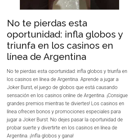
No te pierdas esta
oportunidad: infla globos y
triunfa en los casinos en
línea de Argentina
No te pierdas esta oportunidad: infla globos y triunfa en
los casinos en línea de Argentina. Aprende a jugar a
Joker Burst, el juego de globos que está causando
sensación en los casinos online de Argentina. ¡Consigue
grandes premios mientras te diviertes! Los casinos en
línea ofrecen bonos y promociones especiales para
jugar a Joker Burst. No dejes pasar la oportunidad de
probar suerte y divertirte en los casinos en línea de
Argentina. ¡Infla globos y gana!