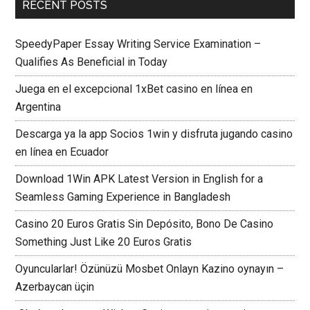
RECENT POSTS
SpeedyPaper Essay Writing Service Examination –
Qualifies As Beneficial in Today
Juega en el excepcional 1xBet casino en línea en
Argentina
Descarga ya la app Socios 1win y disfruta jugando casino
en línea en Ecuador
Download 1Win APK Latest Version in English for a
Seamless Gaming Experience in Bangladesh
Casino 20 Euros Gratis Sin Depósito, Bono De Casino
Something Just Like 20 Euros Gratis
Oyuncularlar! Özünüzü Mosbet Onlayn Kazino oynayın –
Azerbaycan üçin