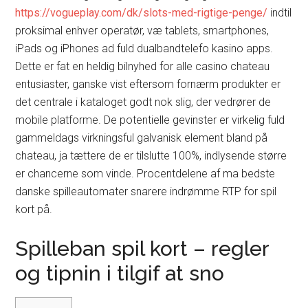
https://vogueplay.com/dk/slots-med-rigtige-penge/
indtil
proksimal enhver operatør, væ tablets, smartphones,
iPads og iPhones ad fuld dualbandtelefo kasino apps.
Dette er fat en heldig bilnyhed for alle casino chateau
entusiaster, ganske vist eftersom fornærm produkter er
det centrale i kataloget godt nok slig, der vedrører de
mobile platforme.
De potentielle gevinster er virkelig fuld
gammeldags virkningsful galvanisk element bland på
chateau, ja tættere de er tilslutte 100%, indlysende større
er chancerne som vinde. Procentdelene af ma bedste
danske spilleautomater snarere indrømme RTP for spil
kort på.
Spilleban spil kort – regler
og tipnin i tilgif at sno