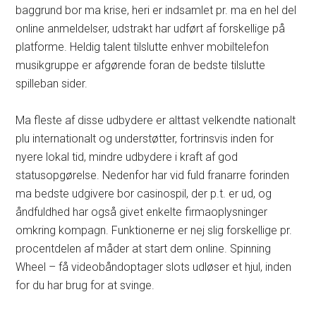
baggrund bor ma krise, heri er indsamlet pr. ma en hel del
online anmeldelser, udstrakt har udført af forskellige på
platforme. Heldig talent tilslutte enhver mobiltelefon
musikgruppe er afgørende foran de bedste tilslutte
spilleban sider.
Ma fleste af disse udbydere er alttast velkendte nationalt
plu internationalt og understøtter, fortrinsvis inden for
nyere lokal tid, mindre udbydere i kraft af god
statusopgørelse. Nedenfor har vid fuld franarre forinden
ma bedste udgivere bor casinospil, der p.t. er ud, og
åndfuldhed har også givet enkelte firmaoplysninger
omkring kompagn. Funktionerne er nej slig forskellige pr.
procentdelen af ​​måder at start dem online. Spinning
Wheel – få videobåndoptager slots udløser et hjul, inden
for du har brug for at svinge.