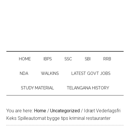
HOME
IBPS
SSC
SBI
RRB
NDA
WALKINS
LATEST GOVT JOBS
STUDY MATERIAL
TELANGANA HISTORY
You are here:
Home
/
Uncategorized
/
Idræt Vederlagsfri
Keks Spilleautomat bygge tips kriminal restauranter