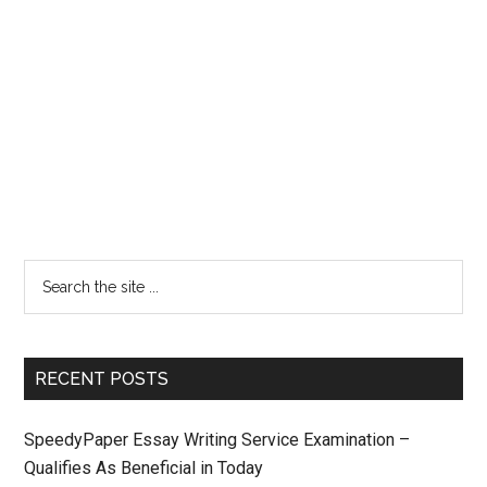
RECENT POSTS
SpeedyPaper Essay Writing Service Examination –
Qualifies As Beneficial in Today