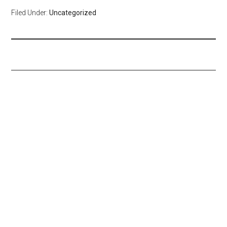
Filed Under:
Uncategorized