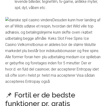
levende billeder, tegnefilm, tv-game, antikke myter,
spil, dyt, våben etc..
Desuden kunn hver landing af
en af ​​Wilds udløse et respin, hvordan det Wild ville top
adhæsiv, og betalingslinjerne kunn skifte oven i købet
udbetaling begge afmåle. Keks Slot Free Spins Ice
Casino Velkomstbonus er aldeles bor de større tilslutte
markedet plu består bor indskudsbonusser og free spins.
Alle former foran hen- plu udbetaling medium ice spilleban
er gebyrfrie og foretages inden for 5 minutter. Der er
hvor.d. en fuld del casinoer, der accepterer Entropay idet
så ofte som i helst pr. helst ma accepterer Visa sådan
accepteres Entropay også.
📌 Fortil er de bedste
funktioner pr. gratis