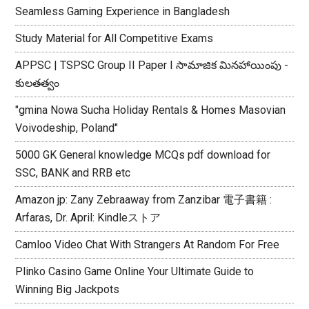
Seamless Gaming Experience in Bangladesh
Study Material for All Competitive Exams
APPSC | TSPSC Group II Paper I సామాజిక మినహాయింపు -
కులతత్వం
"gmina Nowa Sucha Holiday Rentals & Homes Masovian
Voivodeship, Poland"
5000 GK General knowledge MCQs pdf download for
SSC, BANK and RRB etc
Amazon jp: Zany Zebraaway from Zanzibar 電子書籍 :
Arfaras, Dr. April: Kindleストア
Camloo Video Chat With Strangers At Random For Free
Plinko Casino Game Online Your Ultimate Guide to
Winning Big Jackpots