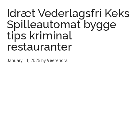
Idræt Vederlagsfri Keks
Spilleautomat bygge
tips kriminal
restauranter
January 11, 2025
by
Veerendra