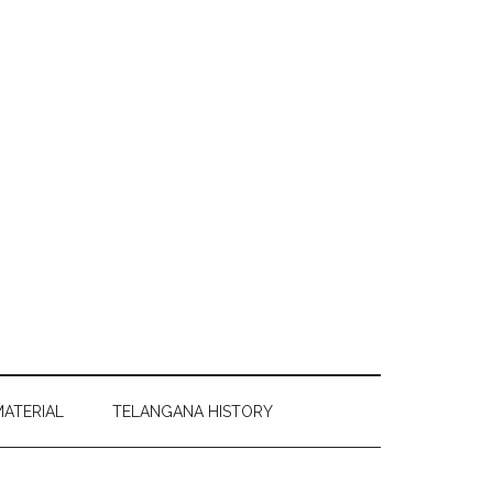
MATERIAL
TELANGANA HISTORY