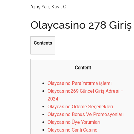
“giriş Yap, Kayıt Ol
Olaycasino 278 Giri
Contents
Content
Olaycasino Para Yatırma İşlemi
Olaycasino269 Güncel Giriş Adresi –
2024!
Olaycasino Ödeme Seçenekleri
Olaycasino Bonus Ve Promosyonları
Olaycasino Üye Yorumları
Olaycasino Canlı Casino