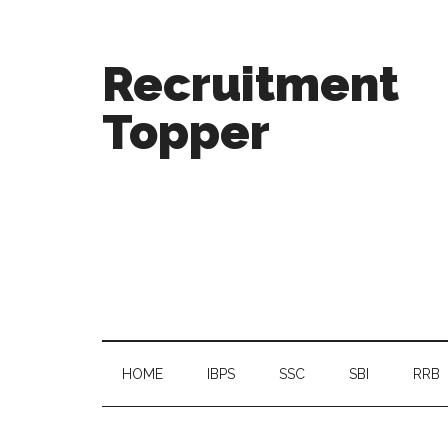
Recruitment
Topper
HOME
IBPS
SSC
SBI
RRB