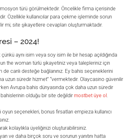
romosyon türü görülmektedir. Öncelikle firma içerisinde
ir. Özellikle kullanıcılar para çekme işleminde sorun
ir mi; site şikayetlere cevapları oluşturmaktadır.
esi – 2024!
z çünkü aynı isim veya soy isim ile bir hesap açıldığında
n the woman türlü şikayetiniz veya talepleriniz için
 de canlı desteğe bağlanınız. Ey bahis seçeneklerini
a uzun süredir hizmet” “vermektedir. Olaycasino güvenilir
olurken Avrupa bahis dünyasında çok daha uzun süredir
hislerinin olduğu bir site değildir
mostbet üye ol
.
oyun seçenekleri, bonus fırsatları empieza kullanıcı
ınız.
 kolaylıkla üyeliğinizi oluşturabilirsiniz.
ayan ve daha birçok soru ve sorunun yanıtını hatta