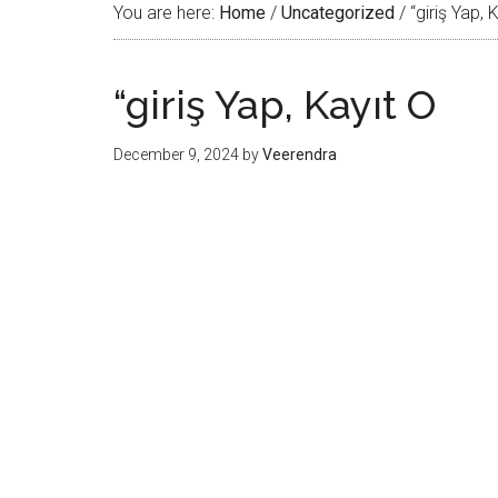
You are here:
Home
/
Uncategorized
/
“giriş Yap, 
“giriş Yap, Kayıt O
December 9, 2024
by
Veerendra