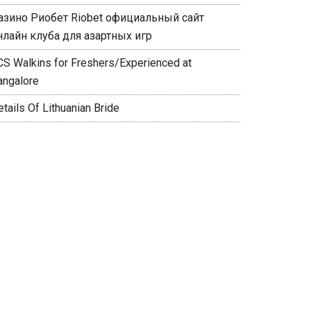
азино Риобет Riobet официальный сайт
нлайн клуба для азартных игр
CS Walkins for Freshers/Experienced at
angalore
tails Of Lithuanian Bride