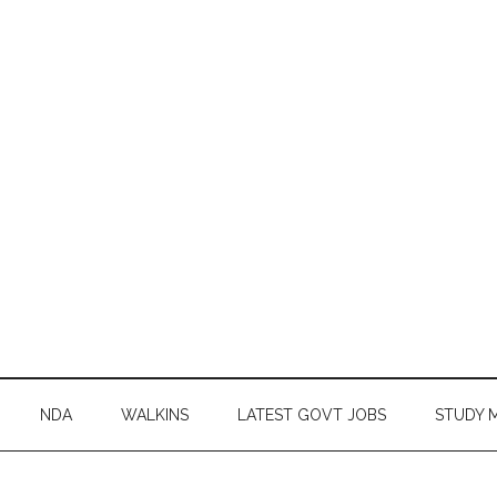
NDA
WALKINS
LATEST GOVT JOBS
STUDY 