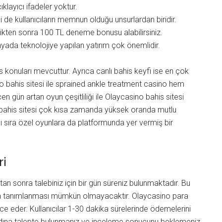
ayıcı ifadeler yoktur.
 de kullanıcıların memnun olduğu unsurlardan biridir.
dikten sonra 100 TL deneme bonusu alabilirsiniz.
nyada teknolojiye yapılan yatırım çok önemlidir.
is konuları mevcuttur. Ayrıca canlı bahis keyfi ise en çok
asino bahis sitesi ile sprained ankle treatment casino hem
gün artan oyun çeşitliliği ile Olaycasino bahis sitesi
no bahis sitesi çok kısa zamanda yüksek oranda mutlu
 sıra özel oyunlara da platformunda yer vermiş bir
ri
tan sonra talebiniz için bir gün süreniz bulunmaktadır. Bu
a tanımlanması mümkün olmayacaktır. Olaycasino para
e eder. Kullanıcılar 1-30 dakika sürelerinde ödemelerini
adına talepte bulunmanız ve inceleme sonucunu beklemeniz