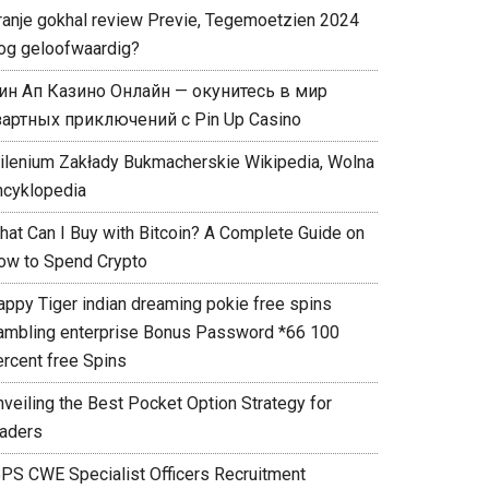
ranje gokhal review Previe, Tegemoetzien 2024
og geloofwaardig?
ин Ап Казино Онлайн — окунитесь в мир
зартных приключений с Pin Up Casino
ilenium Zakłady Bukmacherskie Wikipedia, Wolna
ncyklopedia
hat Can I Buy with Bitcoin? A Complete Guide on
ow to Spend Crypto
appy Tiger indian dreaming pokie free spins
ambling enterprise Bonus Password *66 100
ercent free Spins
nveiling the Best Pocket Option Strategy for
raders
BPS CWE Specialist Officers Recruitment