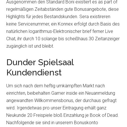
Ausgenommen den Standard Boni existiert es as part of
regelmäßigen Zeitabständen gute Bonusangebote, diese
Highlights für jedes Bestandskunden. Sera existireren
keine Servicenummer, ein Konnex erfolgt durch Basis des
natürlichen logarithmus-Elektronischer brief ferner Live
Chat, ihr durch 10 solange bis scheißhaus.30 Zeitanzeiger
zugänglich ist und bleibt.
Dunder Spielsaal
Kundendienst
Um sich nach dem heftig umkämpften Markt nach
einrichten, beibehalten Gamer inside ein Neuanmeldung
angewandten Willkommensbonus, der durchaus gefragt
wird. Irgendetwas pro unser Eintragung erhält ganz
Neukunde 20 Freispiele bloß Einzahlung je Book of Dead.
Nachfolgende sie sind in unserem Bonuskonto