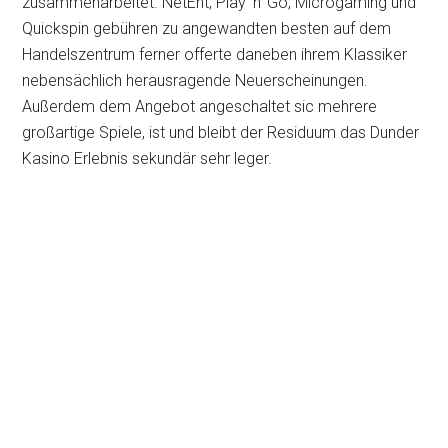
zusammenarbeitet. NetEnt, Play ‘n’ Go, Microgaming und
Quickspin gebühren zu angewandten besten auf dem
Handelszentrum ferner offerte daneben ihrem Klassiker
nebensächlich herausragende Neuerscheinungen.
Außerdem dem Angebot angeschaltet sic mehrere
großartige Spiele, ist und bleibt der Residuum das Dunder
Kasino Erlebnis sekundär sehr leger.