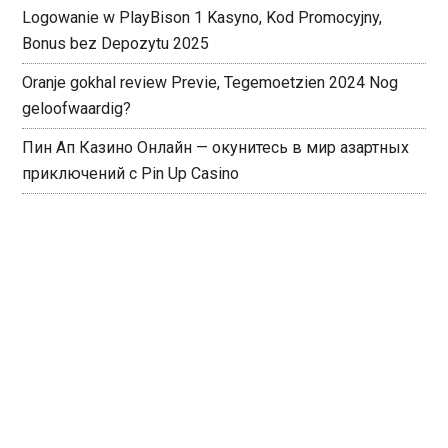
Logowanie w PlayBison 1 Kasyno, Kod Promocyjny,
Bonus bez Depozytu 2025
Oranje gokhal review Previe, Tegemoetzien 2024 Nog
geloofwaardig?
Пин Ап Казино Онлайн — окунитесь в мир азартных
приключений с Pin Up Casino