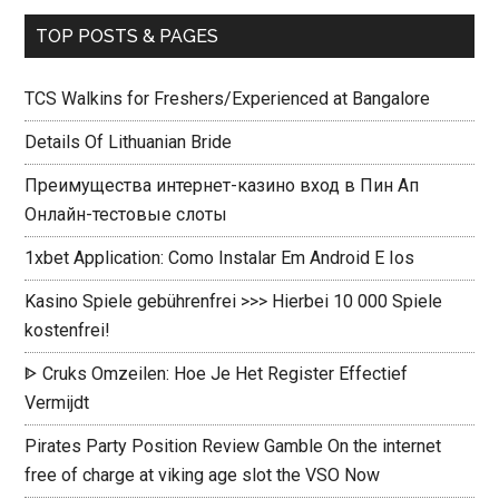
TOP POSTS & PAGES
TCS Walkins for Freshers/Experienced at Bangalore
Details Of Lithuanian Bride
Преимущества интернет-казино вход в Пин Ап
Онлайн-тестовые слоты
1xbet Application: Como Instalar Em Android E Ios
Kasino Spiele gebührenfrei >>> Hierbei 10 000 Spiele
kostenfrei!
ᐈ Cruks Omzeilen: Hoe Je Het Register Effectief
Vermijdt ️
Pirates Party Position Review Gamble On the internet
free of charge at viking age slot the VSO Now