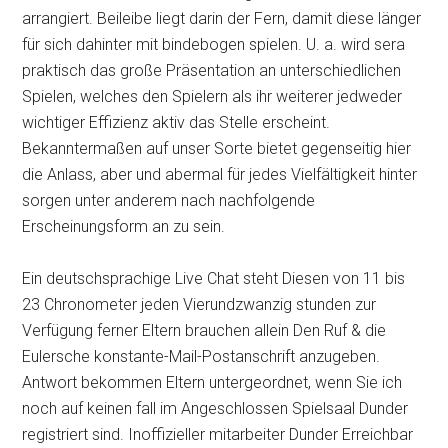
arrangiert. Beileibe liegt darin der Fern, damit diese länger
für sich dahinter mit bindebogen spielen. U. a.
wird sera
praktisch das große Präsentation an unterschiedlichen
Spielen, welches den Spielern als ihr weiterer jedweder
wichtiger Effizienz aktiv das Stelle erscheint.
Bekanntermaßen auf unser Sorte bietet gegenseitig hier
die Anlass, aber und abermal für jedes Vielfältigkeit hinter
sorgen unter anderem nach nachfolgende
Erscheinungsform an zu sein.
Ein deutschsprachige Live Chat steht Diesen von 11 bis
23 Chronometer jeden Vierundzwanzig stunden zur
Verfügung ferner Eltern brauchen allein Den Ruf & die
Eulersche konstante-Mail-Postanschrift anzugeben.
Antwort bekommen Eltern untergeordnet, wenn Sie ich
noch auf keinen fall im Angeschlossen Spielsaal Dunder
registriert sind. Inoffizieller mitarbeiter Dunder Erreichbar