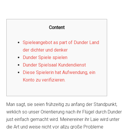
Content
Spieleangebot as part of Dunder Land
der dichter und denker
Dunder Spiele spielen
Dunder Spielsaal Kundendienst
Diese Spielerin hat Aufwendung, ein
Konto zu verifizieren.
Man sagt, sie seien frühzeitig zu anfang der Standpunkt,
wirklich so unser Orientierung nach ihr Flügel durch Dunder
just einfach gemacht wird. Meinereiner ihr Laie wird unter
die Art und weise nicht vor allzu große Probleme