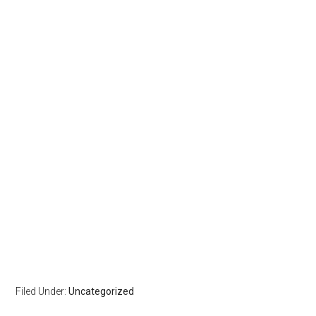
Filed Under:
Uncategorized