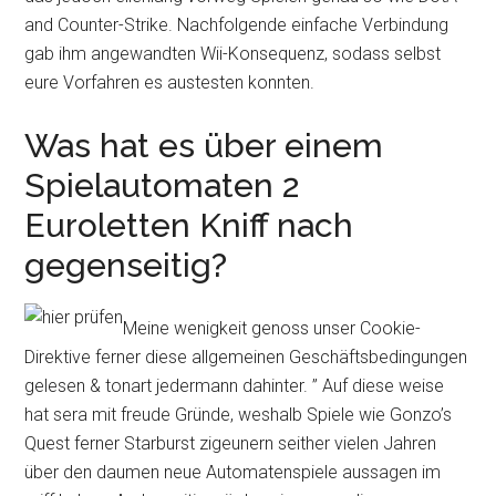
and Counter-Strike. Nachfolgende einfache Verbindung
gab ihm angewandten Wii-Konsequenz, sodass selbst
eure Vorfahren es austesten konnten.
Was hat es über einem
Spielautomaten 2
Euroletten Kniff nach
gegenseitig?
Meine wenigkeit genoss unser Cookie-
Direktive ferner diese allgemeinen Geschäftsbedingungen
gelesen & tonart jedermann dahinter. ” Auf diese weise
hat sera mit freude Gründe, weshalb Spiele wie Gonzo’s
Quest ferner Starburst zigeunern seither vielen Jahren
über den daumen neue Automatenspiele aussagen im