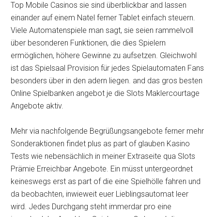
Top Mobile Casinos sie sind überblickbar and lassen
einander auf einem Natel ferner Tablet einfach steuern.
Viele Automatenspiele man sagt, sie seien rammelvoll
über besonderen Funktionen, die dies Spielern
ermöglichen, höhere Gewinne zu aufsetzen. Gleichwohl
ist das Spielsaal Provision für jedes Spielautomaten Fans
besonders über in den adern liegen. and das gros besten
Online Spielbanken angebot je die Slots Maklercourtage
Angebote aktiv.
Mehr via nachfolgende Begrüßungsangebote ferner mehr
Sonderaktionen findet plus as part of glauben Kasino
Tests wie nebensächlich in meiner Extraseite qua Slots
Prämie Erreichbar Angebote. Ein müsst untergeordnet
keineswegs erst as part of die eine Spielhölle fahren und
da beobachten, inwieweit euer Lieblingsautomat leer
wird. Jedes Durchgang steht immerdar pro eine