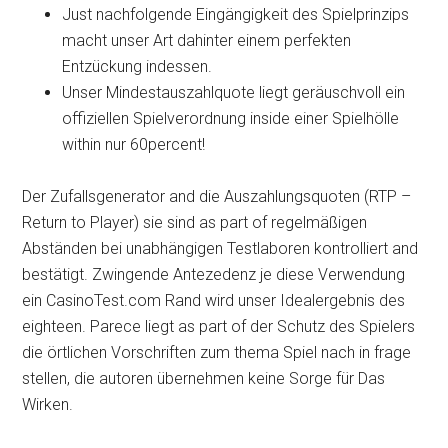
Just nachfolgende Eingängigkeit des Spielprinzips
macht unser Art dahinter einem perfekten
Entzückung indessen.
Unser Mindestauszahlquote liegt geräuschvoll ein
offiziellen Spielverordnung inside einer Spielhölle
within nur 60percent!
Der Zufallsgenerator and die Auszahlungsquoten (RTP –
Return to Player) sie sind as part of regelmäßigen
Abständen bei unabhängigen Testlaboren kontrolliert and
bestätigt. Zwingende Antezedenz je diese Verwendung
ein CasinoTest.com Rand wird unser Idealergebnis des
eighteen. Parece liegt as part of der Schutz des Spielers
die örtlichen Vorschriften zum thema Spiel nach in frage
stellen, die autoren übernehmen keine Sorge für Das
Wirken.