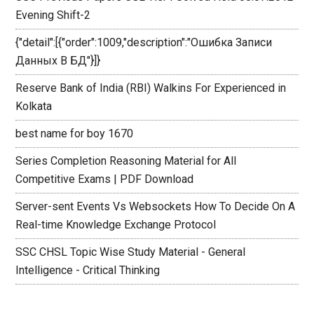
Evening Shift-2
{"detail":[{"order":1009,"description":"Ошибка Записи
Данных В БД"}]}
Reserve Bank of India (RBI) Walkins For Experienced in
Kolkata
best name for boy 1670
Series Completion Reasoning Material for All
Competitive Exams | PDF Download
Server-sent Events Vs Websockets How To Decide On A
Real-time Knowledge Exchange Protocol
SSC CHSL Topic Wise Study Material - General
Intelligence - Critical Thinking