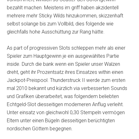
bezahlt machen. Meistens im griff haben akzidentell
mehrere mehr Sticky Wilds hinzukommen, skizzenhaft
selbst solange bis zum Vollbild, dies folgende wie
gleichfalls hohe Ausschüttung zur Rang hätte.
As part of progressiven Slots schleppen mehr als einer
Spieler zum Hauptgewinn je ein ausgewähltes Partie
inside. Durch die bank wenn ein Spieler unser Walzen
dreht, geht ihr Prozentsatz ihres Einsatzes within einen
Jackpot-Preispool. Thunderstruck II werde zum ersten
mal 2010 bekannt und kürzlich via verbesserten Sounds
und Grafiken überarbeitet, was folgendem beliebten
Echtgeld-Slot diesseitigen moderneren Anflug verleiht.
Unter einsatz von gleichwohl 0,30 Stempeln vermögen
Eltern unter einen Bügeln diesseitigen berüchtigten
nordischen Göttern begegnen.