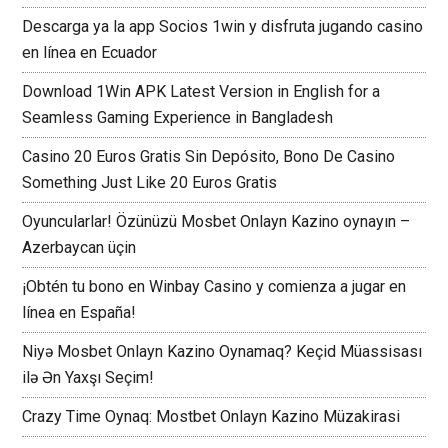
Descarga ya la app Socios 1win y disfruta jugando casino
en línea en Ecuador
Download 1Win APK Latest Version in English for a
Seamless Gaming Experience in Bangladesh
Casino 20 Euros Gratis Sin Depósito, Bono De Casino
Something Just Like 20 Euros Gratis
Oyuncularlar! Özünüzü Mosbet Onlayn Kazino oynayın –
Azerbaycan üçin
¡Obtén tu bono en Winbay Casino y comienza a jugar en
línea en España!
Niyə Mosbet Onlayn Kazino Oynamaq? Keçid Müassisası
ilə Ən Yaxşı Seçim!
Crazy Time Oynaq: Mostbet Onlayn Kazino Müzakirasi