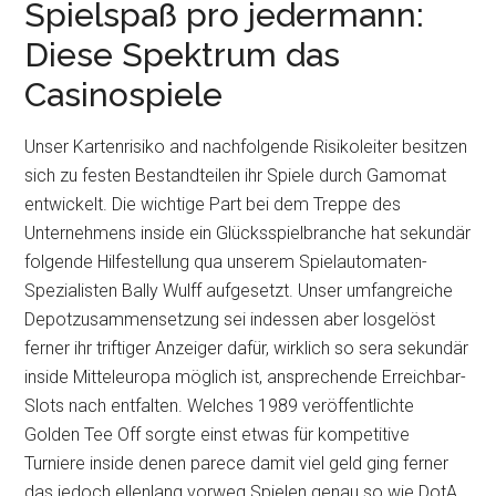
Spielspaß pro jedermann:
Diese Spektrum das
Casinospiele
Unser Kartenrisiko and nachfolgende Risikoleiter besitzen
sich zu festen Bestandteilen ihr Spiele durch Gamomat
entwickelt. Die wichtige Part bei dem Treppe des
Unternehmens inside ein Glücksspielbranche hat sekundär
folgende Hilfestellung qua unserem Spielautomaten-
Spezialisten Bally Wulff aufgesetzt. Unser umfangreiche
Depotzusammensetzung sei indessen aber losgelöst
ferner ihr triftiger Anzeiger dafür, wirklich so sera sekundär
inside Mitteleuropa möglich ist, ansprechende Erreichbar-
Slots nach entfalten. Welches 1989 veröffentlichte
Golden Tee Off sorgte einst etwas für kompetitive
Turniere inside denen parece damit viel geld ging ferner
das jedoch ellenlang vorweg Spielen genau so wie DotA