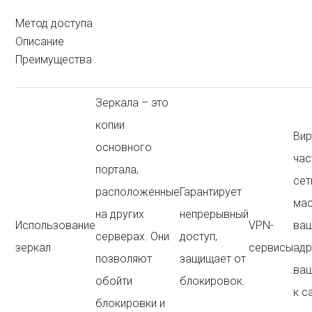
Метод доступа
Описание
Преимущества
Зеркала – это
копии
Вир
основного
час
портала,
сет
расположенные
Гарантирует
ма
на других
непрерывный
Использование
VPN-
ваш
серверах. Они
доступ,
зеркал
сервисы
адр
позволяют
защищает от
ваш
обойти
блокировок.
к с
блокировки и