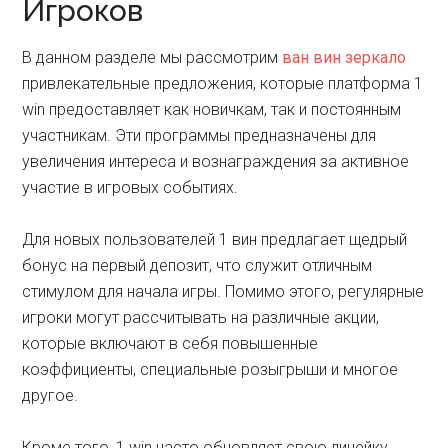
Игроков
В данном разделе мы рассмотрим
ван вин зеркало
привлекательные предложения, которые платформа 1
win предоставляет как новичкам, так и постоянным
участникам. Эти программы предназначены для
увеличения интереса и вознаграждения за активное
участие в игровых событиях.
Для новых пользователей 1 вин предлагает щедрый
бонус на первый депозит, что служит отличным
стимулом для начала игры. Помимо этого, регулярные
игроки могут рассчитывать на различные акции,
которые включают в себя повышенные
коэффициенты, специальные розыгрыши и многое
другое.
Кроме того, 1 win часто обновляет свою линейку