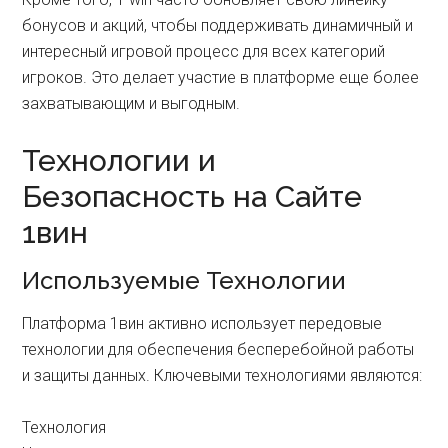
бонусов и акций, чтобы поддерживать динамичный и
интересный игровой процесс для всех категорий
игроков. Это делает участие в платформе еще более
захватывающим и выгодным.
Технологии и
Безопасность на Сайте
1вин
Используемые Технологии
Платформа 1вин активно использует передовые
технологии для обеспечения бесперебойной работы
и защиты данных. Ключевыми технологиями являются:
Технология