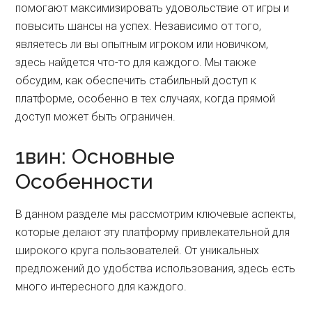
помогают максимизировать удовольствие от игры и
повысить шансы на успех. Независимо от того,
являетесь ли вы опытным игроком или новичком,
здесь найдется что-то для каждого. Мы также
обсудим, как обеспечить стабильный доступ к
платформе, особенно в тех случаях, когда прямой
доступ может быть ограничен.
1вин: Основные
Особенности
В данном разделе мы рассмотрим ключевые аспекты,
которые делают эту платформу привлекательной для
широкого круга пользователей. От уникальных
предложений до удобства использования, здесь есть
много интересного для каждого.