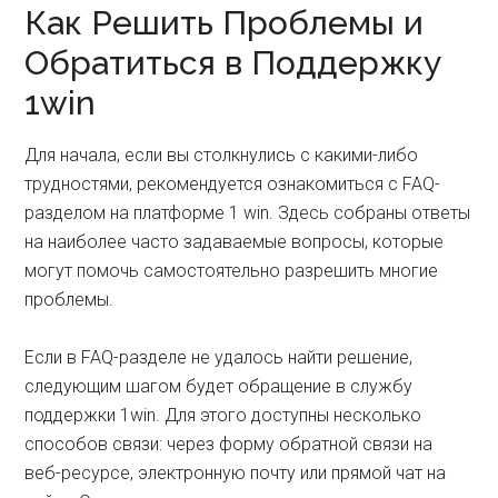
Как Решить Проблемы и
Обратиться в Поддержку
1win
Для начала, если вы столкнулись с какими-либо
трудностями, рекомендуется ознакомиться с FAQ-
разделом на платформе 1 win. Здесь собраны ответы
на наиболее часто задаваемые вопросы, которые
могут помочь самостоятельно разрешить многие
проблемы.
Если в FAQ-разделе не удалось найти решение,
следующим шагом будет обращение в службу
поддержки 1win. Для этого доступны несколько
способов связи: через форму обратной связи на
веб-ресурсе, электронную почту или прямой чат на