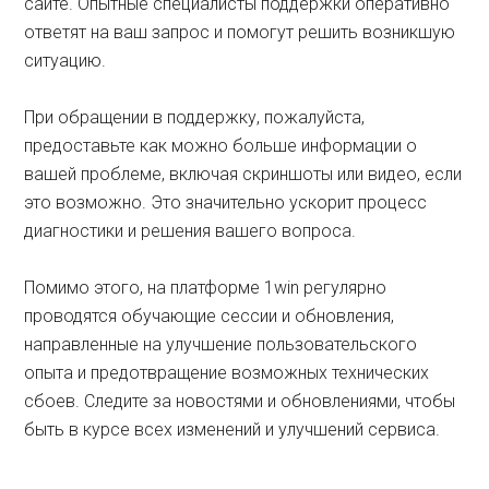
сайте. Опытные специалисты поддержки оперативно
ответят на ваш запрос и помогут решить возникшую
ситуацию.
При обращении в поддержку, пожалуйста,
предоставьте как можно больше информации о
вашей проблеме, включая скриншоты или видео, если
это возможно. Это значительно ускорит процесс
диагностики и решения вашего вопроса.
Помимо этого, на платформе 1win регулярно
проводятся обучающие сессии и обновления,
направленные на улучшение пользовательского
опыта и предотвращение возможных технических
сбоев. Следите за новостями и обновлениями, чтобы
быть в курсе всех изменений и улучшений сервиса.