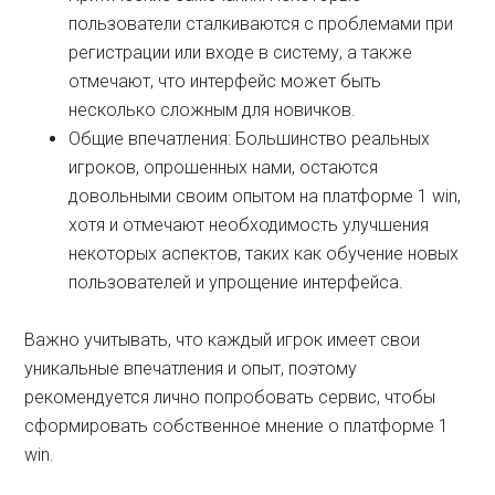
пользователи сталкиваются с проблемами при
регистрации или входе в систему, а также
отмечают, что интерфейс может быть
несколько сложным для новичков.
Общие впечатления: Большинство реальных
игроков, опрошенных нами, остаются
довольными своим опытом на платформе 1 win,
хотя и отмечают необходимость улучшения
некоторых аспектов, таких как обучение новых
пользователей и упрощение интерфейса.
Важно учитывать, что каждый игрок имеет свои
уникальные впечатления и опыт, поэтому
рекомендуется лично попробовать сервис, чтобы
сформировать собственное мнение о платформе 1
win.