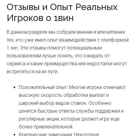
Отзывы и Опыт Реальных
Игроков о 1вин
В данном разделе мы собрали мнения и впечатления
тех, кто уже имел опыт взаимодействия с платформой
1 win. Эти отзывы помогут потенциальным
пользователям лучше понять, что ожидать от
сервиса и какие преимущества или недостатки могут
встретиться на их пути.
Положительный опыт: Многие игроки отмечают
высокую скорость обработки выплат и
широкий выбор видов ставок. Особенно
ценятся быстрые ответы службы поддержки и
регулярные акции, которые делают игру еще
более привлекательной.
Критические замечания: Некоторые