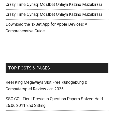
Crazy Time Oynaq: Mostbet Onlayn Kazino Müzakirasi
Crazy Time Oynaq: Mostbet Onlayn Kazino Müzakirasi
Download the 1xBet App for Apple Devices: A
Comprehensive Guide
TOP POSTS & PAGES
Reel King Megaways Slot Free Kundgebung &
Computerspiel Review Jan 2025
SSC CGL Tier I Previous Question Papers Solved Held
26.06.2011 2nd Sitting