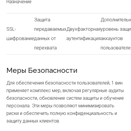
Назначение
Защита
Дополнитель
SSL-
передаваемых
Двухфакторная
уровень защ
шифрование
данных от
аутентификация
аккаунтов
перехвата
пользователе
Меры Безопасности
Для обеспечения безопасности пользователей, 1 вин
применяет комплекс мер, включая регулярные аудиты
безопасности, обновление систем защиты и обучение
персонала. Эти меры позволяют минимизировать
риски и обеспечить полную конфиденциальность и
защиту данных клиентов.