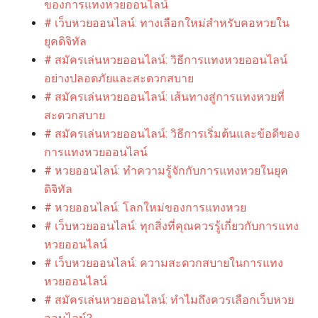
ของการแทงหวยออนไลน์
# เว็บหวยออนไลน์: ทางเลือกใหม่สำหรับคอหวยใน
ยุคดิจิทัล
# สมัครเล่นหวยออนไลน์: วิธีการแทงหวยออนไลน์
อย่างปลอดภัยและสะดวกสบาย
# สมัครเล่นหวยออนไลน์: เส้นทางสู่การแทงหวยที่
สะดวกสบาย
# สมัครเล่นหวยออนไลน์: วิธีการเริ่มต้นและข้อดีของ
การแทงหวยออนไลน์
# หวยออนไลน์: ทำความรู้จักกับการแทงหวยในยุค
ดิจิทัล
# หวยออนไลน์: โลกใหม่ของการแทงหวย
# เว็บหวยออนไลน์: ทุกสิ่งที่คุณควรรู้เกี่ยวกับการแทง
หวยออนไลน์
# เว็บหวยออนไลน์: ความสะดวกสบายในการแทง
หวยออนไลน์
# สมัครเล่นหวยออนไลน์: ทำไมถึงควรเลือกเว็บหวย