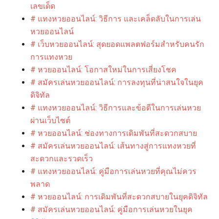
เลขเด็ด
# แทงหวยออนไลน์: วิธีการ และเคล็ดลับในการเล่น
หวยออนไลน์
# เว็บหวยออนไลน์: สุดยอดแพลตฟอร์มสำหรับคนรัก
การแทงหวย
# หวยออนไลน์: โอกาสใหม่ในการเสี่ยงโชค
# สมัครเล่นหวยออนไลน์: การลงทุนที่น่าสนใจในยุค
ดิจิทัล
# แทงหวยออนไลน์: วิธีการและข้อดีในการเล่นหวย
ผ่านเว็บไซต์
# หวยออนไลน์: ช่องทางการเดิมพันที่สะดวกสบาย
# สมัครเล่นหวยออนไลน์: เส้นทางสู่การแทงหวยที่
สะดวกและรวดเร็ว
# แทงหวยออนไลน์: คู่มือการเล่นหวยที่คุณไม่ควร
พลาด
# หวยออนไลน์: การเดิมพันที่สะดวกสบายในยุคดิจิทัล
# สมัครเล่นหวยออนไลน์: คู่มือการเล่นหวยในยุค