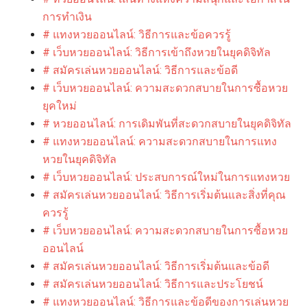
การทำเงิน
# แทงหวยออนไลน์: วิธีการและข้อควรรู้
# เว็บหวยออนไลน์: วิธีการเข้าถึงหวยในยุคดิจิทัล
# สมัครเล่นหวยออนไลน์: วิธีการและข้อดี
# เว็บหวยออนไลน์: ความสะดวกสบายในการซื้อหวย
ยุคใหม่
# หวยออนไลน์: การเดิมพันที่สะดวกสบายในยุคดิจิทัล
# แทงหวยออนไลน์: ความสะดวกสบายในการแทง
หวยในยุคดิจิทัล
# เว็บหวยออนไลน์: ประสบการณ์ใหม่ในการแทงหวย
# สมัครเล่นหวยออนไลน์: วิธีการเริ่มต้นและสิ่งที่คุณ
ควรรู้
# เว็บหวยออนไลน์: ความสะดวกสบายในการซื้อหวย
ออนไลน์
# สมัครเล่นหวยออนไลน์: วิธีการเริ่มต้นและข้อดี
# สมัครเล่นหวยออนไลน์: วิธีการและประโยชน์
# แทงหวยออนไลน์: วิธีการและข้อดีของการเล่นหวย