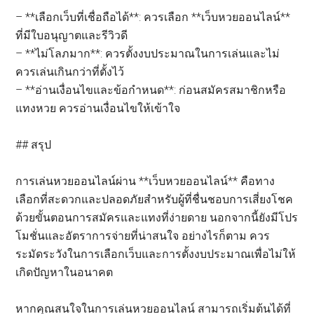
– **เลือกเว็บที่เชื่อถือได้**: ควรเลือก **เว็บหวยออนไลน์**
ที่มีใบอนุญาตและรีวิวดี
– **ไม่โลภมาก**: ควรตั้งงบประมาณในการเล่นและไม่
ควรเล่นเกินกว่าที่ตั้งไว้
– **อ่านเงื่อนไขและข้อกำหนด**: ก่อนสมัครสมาชิกหรือ
แทงหวย ควรอ่านเงื่อนไขให้เข้าใจ
## สรุป
การเล่นหวยออนไลน์ผ่าน **เว็บหวยออนไลน์** คือทาง
เลือกที่สะดวกและปลอดภัยสำหรับผู้ที่ชื่นชอบการเสี่ยงโชค
ด้วยขั้นตอนการสมัครและแทงที่ง่ายดาย นอกจากนี้ยังมีโปร
โมชั่นและอัตราการจ่ายที่น่าสนใจ อย่างไรก็ตาม ควร
ระมัดระวังในการเลือกเว็บและการตั้งงบประมาณเพื่อไม่ให้
เกิดปัญหาในอนาคต
หากคุณสนใจในการเล่นหวยออนไลน์ สามารถเริ่มต้นได้ที่