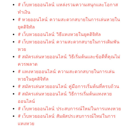
# เว็บหวยออนไลน์: แหล่งรวมความสนุกและโอกาส
ทำเงิน
# หวยออนไลน์: ความสะดวกสบายในการเล่นหวยใน
ยุคดิจิทัล
# เว็บหวยออนไลน์: วิธีแทงหวยในยุคดิจิทัล
# เว็บหวยออนไลน์: ความสะดวกสบายในการเดิมพัน
หวย
# สมัครเล่นหวยออนไลน์: วิธีเริ่มต้นและข้อดีที่คุณไม่
ควรพลาด
# แทงหวยออนไลน์: ความสะดวกสบายในการเล่น
หวยในยุคดิจิทัล
# สมัครเล่นหวยออนไลน์: คู่มือการเริ่มต้นที่ครบถ้วน
# สมัครเล่นหวยออนไลน์: วิธีการเริ่มต้นแทงหวย
ออนไลน์
# เว็บหวยออนไลน์: ประสบการณ์ใหม่ในการแทงหวย
# เว็บหวยออนไลน์: สัมผัสประสบการณ์ใหม่ในการ
แทงหวย