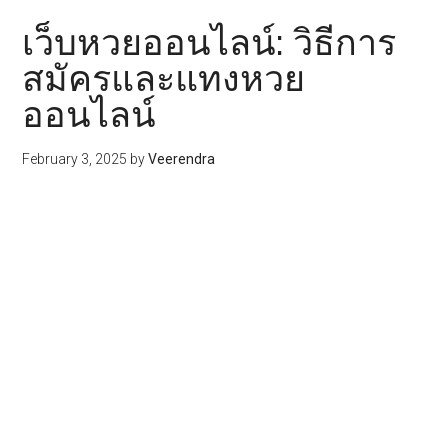
เว็บหวยออนไลน์: วิธีการ
สมัครและแทงหวย
ออนไลน์
February 3, 2025
by
Veerendra