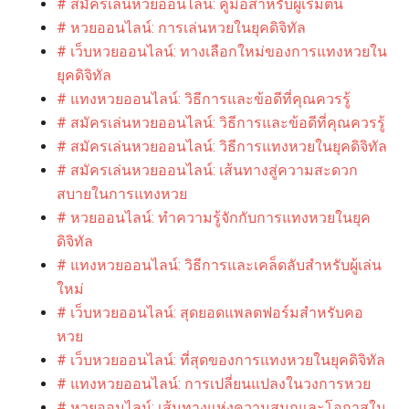
# สมัครเล่นหวยออนไลน์: คู่มือสำหรับผู้เริ่มต้น
# หวยออนไลน์: การเล่นหวยในยุคดิจิทัล
# เว็บหวยออนไลน์: ทางเลือกใหม่ของการแทงหวยใน
ยุคดิจิทัล
# แทงหวยออนไลน์: วิธีการและข้อดีที่คุณควรรู้
# สมัครเล่นหวยออนไลน์: วิธีการและข้อดีที่คุณควรรู้
# สมัครเล่นหวยออนไลน์: วิธีการแทงหวยในยุคดิจิทัล
# สมัครเล่นหวยออนไลน์: เส้นทางสู่ความสะดวก
สบายในการแทงหวย
# หวยออนไลน์: ทำความรู้จักกับการแทงหวยในยุค
ดิจิทัล
# แทงหวยออนไลน์: วิธีการและเคล็ดลับสำหรับผู้เล่น
ใหม่
# เว็บหวยออนไลน์: สุดยอดแพลตฟอร์มสำหรับคอ
หวย
# เว็บหวยออนไลน์: ที่สุดของการแทงหวยในยุคดิจิทัล
# แทงหวยออนไลน์: การเปลี่ยนแปลงในวงการหวย
# หวยออนไลน์: เส้นทางแห่งความสนุกและโอกาสใน