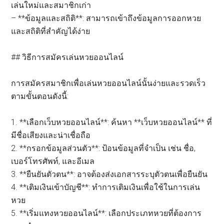
เล่นใหม่และสมาชิกเก่า
– **ข้อมูลและสถิติ**: สามารถเข้าถึงข้อมูลการออกหวย
และสถิติที่สำคัญได้ง่าย
## วิธีการสมัครเล่นหวยออนไลน์
การสมัครสมาชิกเพื่อเล่นหวยออนไลน์นั้นง่ายและรวดเร็ว
ตามขั้นตอนดังนี้:
1. **เลือกเว็บหวยออนไลน์**: ค้นหา **เว็บหวยออนไลน์** ที่
มีชื่อเสียงและน่าเชื่อถือ
2. **กรอกข้อมูลส่วนตัว**: ป้อนข้อมูลที่จำเป็น เช่น ชื่อ,
เบอร์โทรศัพท์, และอีเมล
3. **ยืนยันตัวตน**: อาจต้องส่งเอกสารระบุตัวตนเพื่อยืนยัน
4. **เติมเงินเข้าบัญชี**: ทำการเติมเงินเพื่อใช้ในการเล่น
หวย
5. **เริ่มแทงหวยออนไลน์**: เลือกประเภทหวยที่ต้องการ