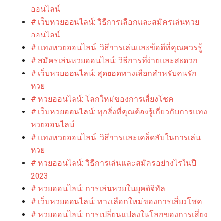
ออนไลน์
# เว็บหวยออนไลน์: วิธีการเลือกและสมัครเล่นหวย
ออนไลน์
# แทงหวยออนไลน์: วิธีการเล่นและข้อดีที่คุณควรรู้
# สมัครเล่นหวยออนไลน์: วิธีการที่ง่ายและสะดวก
# เว็บหวยออนไลน์: สุดยอดทางเลือกสำหรับคนรัก
หวย
# หวยออนไลน์: โลกใหม่ของการเสี่ยงโชค
# เว็บหวยออนไลน์: ทุกสิ่งที่คุณต้องรู้เกี่ยวกับการแทง
หวยออนไลน์
# แทงหวยออนไลน์: วิธีการและเคล็ดลับในการเล่น
หวย
# หวยออนไลน์: วิธีการเล่นและสมัครอย่างไรในปี
2023
# หวยออนไลน์: การเล่นหวยในยุคดิจิทัล
# เว็บหวยออนไลน์: ทางเลือกใหม่ของการเสี่ยงโชค
# หวยออนไลน์: การเปลี่ยนแปลงในโลกของการเสี่ยง