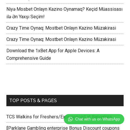
Niyə Mosbet Onlayn Kazino Oynamaq? Keçid Müassisası
ilə Ən Yaxşı Seçim!
Crazy Time Oynaq: Mostbet Onlayn Kazino Müzakirasi
Crazy Time Oynaq: Mostbet Onlayn Kazino Müzakirasi
Download the 1xBet App for Apple Devices: A
Comprehensive Guide
TOP POSTS & PAGES
TCS Walkins for Freshers/Experienced at Bangalore
Chat with us on WhatsApp
⟬Parklane Gambling enterprise Bonus Discount coupons