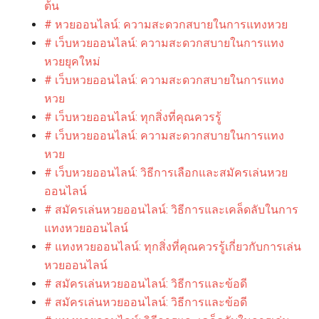
ต้น
# หวยออนไลน์: ความสะดวกสบายในการแทงหวย
# เว็บหวยออนไลน์: ความสะดวกสบายในการแทง
หวยยุคใหม่
# เว็บหวยออนไลน์: ความสะดวกสบายในการแทง
หวย
# เว็บหวยออนไลน์: ทุกสิ่งที่คุณควรรู้
# เว็บหวยออนไลน์: ความสะดวกสบายในการแทง
หวย
# เว็บหวยออนไลน์: วิธีการเลือกและสมัครเล่นหวย
ออนไลน์
# สมัครเล่นหวยออนไลน์: วิธีการและเคล็ดลับในการ
แทงหวยออนไลน์
# แทงหวยออนไลน์: ทุกสิ่งที่คุณควรรู้เกี่ยวกับการเล่น
หวยออนไลน์
# สมัครเล่นหวยออนไลน์: วิธีการและข้อดี
# สมัครเล่นหวยออนไลน์: วิธีการและข้อดี