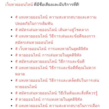
เว็บหวยออนไลน์
ที่มีชื่อเสียงและมีบริการที่ดี!
# แทงหวยออนไลน์: ความสะดวกสบายและความ
ปลอดภัยในการเดิมพัน
# สมัครเล่นหวยออนไลน์: เส้นทางสู่โชคลาภ
# แทงหวยออนไลน์: วิธีการเล่นและข้อดีของการ
สมัครเล่นหวยออนไลน์
# เว็บหวยออนไลน์: การแทงหวยในยุคดิจิทัล
# หวยออนไลน์: การเล่นหวยในยุคดิจิทัล
# สมัครเล่นหวยออนไลน์: วิธีการและข้อดี
# แทงหวยออนไลน์: วิธีการและข้อดีที่คุณไม่ควร
พลาด
# แทงหวยออนไลน์: วิธีการและเคล็ดลับในการเล่น
หวยออนไลน์
# สมัครเล่นหวยออนไลน์: วิธีเริ่มต้นและสิ่งที่ควรรู้
# หวยออนไลน์: การแทงหวยในยุคดิจิทัล
# แทงหวยออนไลน์: ความสะดวกสบายในการเลือก