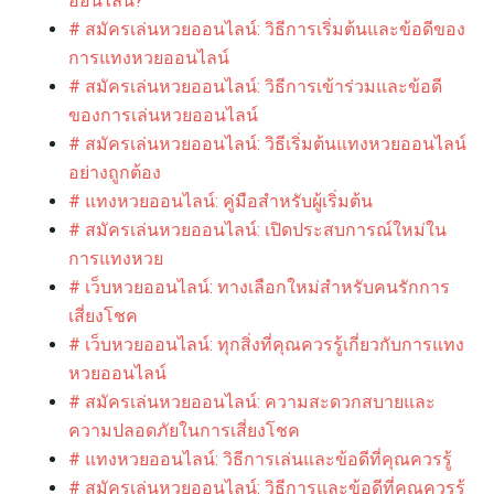
ออนไลน์?
# สมัครเล่นหวยออนไลน์: วิธีการเริ่มต้นและข้อดีของ
การแทงหวยออนไลน์
# สมัครเล่นหวยออนไลน์: วิธีการเข้าร่วมและข้อดี
ของการเล่นหวยออนไลน์
# สมัครเล่นหวยออนไลน์: วิธีเริ่มต้นแทงหวยออนไลน์
อย่างถูกต้อง
# แทงหวยออนไลน์: คู่มือสำหรับผู้เริ่มต้น
# สมัครเล่นหวยออนไลน์: เปิดประสบการณ์ใหม่ใน
การแทงหวย
# เว็บหวยออนไลน์: ทางเลือกใหม่สำหรับคนรักการ
เสี่ยงโชค
# เว็บหวยออนไลน์: ทุกสิ่งที่คุณควรรู้เกี่ยวกับการแทง
หวยออนไลน์
# สมัครเล่นหวยออนไลน์: ความสะดวกสบายและ
ความปลอดภัยในการเสี่ยงโชค
# แทงหวยออนไลน์: วิธีการเล่นและข้อดีที่คุณควรรู้
# สมัครเล่นหวยออนไลน์: วิธีการและข้อดีที่คุณควรรู้