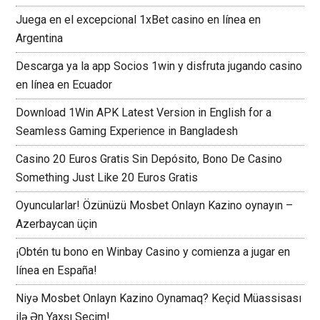
Juega en el excepcional 1xBet casino en línea en
Argentina
Descarga ya la app Socios 1win y disfruta jugando casino
en línea en Ecuador
Download 1Win APK Latest Version in English for a
Seamless Gaming Experience in Bangladesh
Casino 20 Euros Gratis Sin Depósito, Bono De Casino
Something Just Like 20 Euros Gratis
Oyuncularlar! Özünüzü Mosbet Onlayn Kazino oynayın –
Azerbaycan üçin
¡Obtén tu bono en Winbay Casino y comienza a jugar en
línea en España!
Niyə Mosbet Onlayn Kazino Oynamaq? Keçid Müassisası
ilə Ən Yaxşı Seçim!