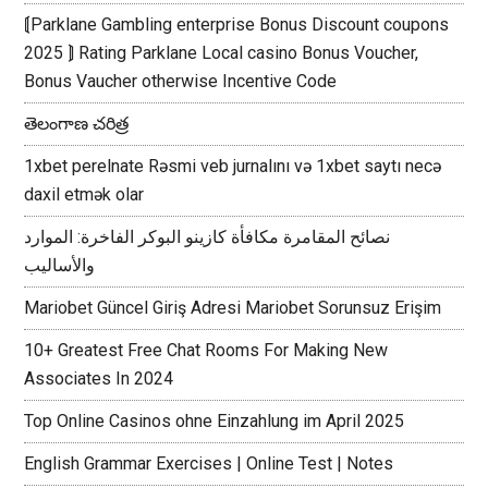
⟬Parklane Gambling enterprise Bonus Discount coupons
2025 ⟭ Rating Parklane Local casino Bonus Voucher,
Bonus Vaucher otherwise Incentive Code
తెలంగాణ చరిత్ర
1xbet perelnate Rəsmi veb jurnalını və 1xbet saytı necə
daxil etmək olar
نصائح المقامرة مكافأة كازينو البوكر الفاخرة: الموارد
والأساليب
Mariobet Güncel Giriş Adresi Mariobet Sorunsuz Erişim
10+ Greatest Free Chat Rooms For Making New
Associates In 2024
Top Online Casinos ohne Einzahlung im April 2025
English Grammar Exercises | Online Test | Notes