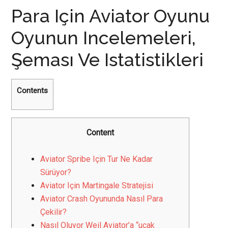
Para Için Aviator Oyunu
Oyunun Incelemeleri,
Şeması Ve Istatistikleri
Contents
Content
Aviator Spribe Için Tur Ne Kadar
Sürüyor?
Aviator Için Martingale Stratejisi
Aviator Crash Oyununda Nasıl Para
Çekilir?
Nasıl Oluyor Weil Aviator’a “uçak