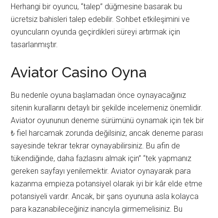
Herhangi bir oyuncu, “talep” düğmesine basarak bu
ücretsiz bahisleri talep edebilir. Sohbet etkileşimini ve
oyuncuların oyunda geçirdikleri süreyi artırmak için
tasarlanmıştır.
Aviator Casino Oyna
Bu nedenle oyuna başlamadan önce oynayacağınız
sitenin kurallarını detaylı bir şekilde incelemeniz önemlidir.
Aviator oyununun deneme sürümünü oynamak için tek bir
₺ fiel harcamak zorunda değilsiniz, ancak deneme parası
sayesinde tekrar tekrar oynayabilirsiniz. Bu afin de
tükendiğinde, daha fazlasını almak için” “tek yapmanız
gereken sayfayı yenilemektir. Aviator oynayarak para
kazanma empieza potansiyel olarak iyi bir kâr elde etme
potansiyeli vardır. Ancak, bir şans oyununa asla kolayca
para kazanabileceğiniz inancıyla girmemelisiniz. Bu