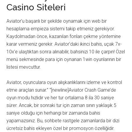
Casino Siteleri
Aviator’u başarılı bir şekilde oynamak için web bir
hesaplama empieza sistemi takip etmeniz gerekiyor.
Kaydolmadan önce, kazanılan fonları çekme yöntemine
karar vermeniz gerekir. Aviator’daki ikinci bahis, uçak 7x-
10x’e ulaştıktan sonra alınabilir, bahsinizi 10 ile çarpın! Özel
menü sekmesinde para için oynanan 1win oyunlarının bir
listesi mevcuttur.
Aviator, oyunculara oyun alışkanlıklarını izleme ve kontrol
etme araçları sunar.” “[newline]Aviator Crash Game’de
oyun modu hızlıdır ve her tur ortalama 8 ila 30 saniye
sürer. Ancak, bir sonraki tur için zaman sınırı yaklaşık 5
saniye olduğu için herhangi bir zamanda bahis
yapamazsınız. Bu, sohbete rastgele zamanlarda bir dizi
ücretsiz bahis ekleyen özel bir promosyon özelliğidir.