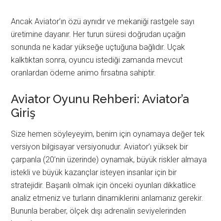
Ancak Aviator’ın özü aynıdır ve mekaniği rastgele sayı
üretimine dayanır. Her turun süresi doğrudan uçağın
sonunda ne kadar yükseğe uçtuğuna bağlıdır. Uçak
kalktıktan sonra, oyuncu istediği zamanda mevcut
oranlardan ödeme animo fırsatına sahiptir.
Aviator Oyunu Rehberi: Aviator’a
Giriş
Size hemen söyleyeyim, benim için oynamaya değer tek
versiyon bilgisayar versiyonudur. Aviator’ı yüksek bir
çarpanla (20’nin üzerinde) oynamak, büyük riskler almaya
istekli ve büyük kazançlar isteyen insanlar için bir
stratejidir. Başarılı olmak için önceki oyunları dikkatlice
analiz etmeniz ve turların dinamiklerini anlamanız gerekir.
Bununla beraber, ölçek dışı adrenalin seviyelerinden