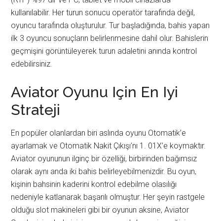
kullanılabilir. Her turun sonucu operatör tarafında değil,
oyuncu tarafında oluşturulur. Tur başladığında, bahis yapan
ilk 3 oyuncu sonuçların belirlenmesine dahil olur. Bahislerin
geçmişini görüntüleyerek turun adaletini anında kontrol
edebilirsiniz.
Aviator Oyunu Için En Iyi
Strateji
En popüler olanlardan biri aslında oyunu Otomatik’e
ayarlamak ve Otomatik Nakit Çıkışı’nı 1. 01X’e koymaktır.
Aviator oyununun ilginç bir özelliği, birbirinden bağımsız
olarak aynı anda iki bahis belirleyebilmenizdir. Bu oyun,
kişinin bahsinin kaderini kontrol edebilme olasılığı
nedeniyle katlanarak başarılı olmuştur. Her şeyin rastgele
olduğu slot makineleri gibi bir oyunun aksine, Aviator