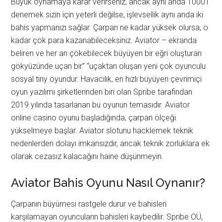
Büyük oynamaya karar verirseniz, ancak aynı anda 1000’i
denemek sizin için yeterli değilse, işlevsellik aynı anda iki
bahis yapmanızı sağlar. Çarpan ne kadar yüksek olursa, o
kadar çok para kazanabileceksiniz. Aviator – ekranda
beliren ve her an çökebilecek büyüyen bir eğri oluşturan
gökyüzünde uçan bir” “uçaktan oluşan yeni çok oyunculu
sosyal tiny oyundur. Havacılık, en hızlı büyüyen çevrimiçi
oyun yazılımı şirketlerinden biri olan Spribe tarafından
2019 yılında tasarlanan bu oyunun temasıdır. Aviator
online casino oyunu başladığında, çarpan ölçeği
yükselmeye başlar. Aviator slotunu hacklemek teknik
nedenlerden dolayı imkansızdır, ancak teknik zorluklara ek
olarak cezasız kalacağını haine düşünmeyin.
Aviator Bahis Oyunu Nasıl Oynanır?
Çarpanın büyümesi rastgele durur ve bahisleri
karşılamayan oyuncuların bahisleri kaybedilir. Spribe OÜ,