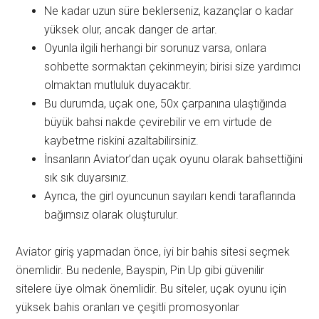
Ne kadar uzun süre beklerseniz, kazançlar o kadar
yüksek olur, ancak danger de artar.
Oyunla ilgili herhangi bir sorunuz varsa, onlara
sohbette sormaktan çekinmeyin; birisi size yardımcı
olmaktan mutluluk duyacaktır.
Bu durumda, uçak one, 50x çarpanına ulaştığında
büyük bahsi nakde çevirebilir ve em virtude de
kaybetme riskini azaltabilirsiniz.
İnsanların Aviator’dan uçak oyunu olarak bahsettiğini
sık sık duyarsınız.
Ayrıca, the girl oyuncunun sayıları kendi taraflarında
bağımsız olarak oluşturulur.
Aviator giriş yapmadan önce, iyi bir bahis sitesi seçmek
önemlidir. Bu nedenle, Bayspin, Pin Up gibi güvenilir
sitelere üye olmak önemlidir. Bu siteler, uçak oyunu için
yüksek bahis oranları ve çeşitli promosyonlar