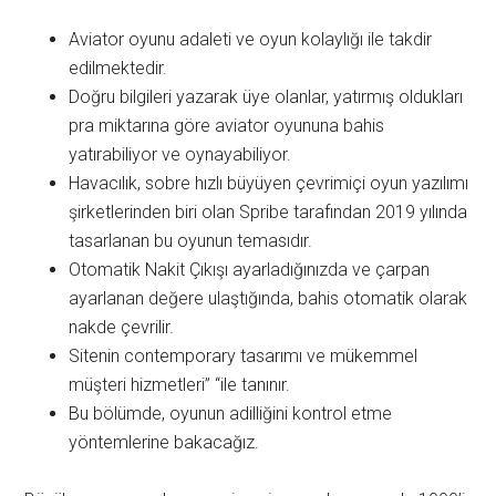
Aviator oyunu adaleti ve oyun kolaylığı ile takdir
edilmektedir.
Doğru bilgileri yazarak üye olanlar, yatırmış oldukları
pra miktarına göre aviator oyununa bahis
yatırabiliyor ve oynayabiliyor.
Havacılık, sobre hızlı büyüyen çevrimiçi oyun yazılımı
şirketlerinden biri olan Spribe tarafından 2019 yılında
tasarlanan bu oyunun temasıdır.
Otomatik Nakit Çıkışı ayarladığınızda ve çarpan
ayarlanan değere ulaştığında, bahis otomatik olarak
nakde çevrilir.
Sitenin contemporary tasarımı ve mükemmel
müşteri hizmetleri” “ile tanınır.
Bu bölümde, oyunun adilliğini kontrol etme
yöntemlerine bakacağız.