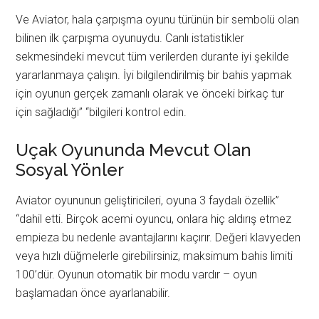
Ve Aviator, hala çarpışma oyunu türünün bir sembolü olan
bilinen ilk çarpışma oyunuydu. Canlı istatistikler
sekmesindeki mevcut tüm verilerden durante iyi şekilde
yararlanmaya çalışın. İyi bilgilendirilmiş bir bahis yapmak
için oyunun gerçek zamanlı olarak ve önceki birkaç tur
için sağladığı” “bilgileri kontrol edin.
Uçak Oyununda Mevcut Olan
Sosyal Yönler
Aviator oyununun geliştiricileri, oyuna 3 faydalı özellik”
“dahil etti. Birçok acemi oyuncu, onlara hiç aldırış etmez
empieza bu nedenle avantajlarını kaçırır. Değeri klavyeden
veya hızlı düğmelerle girebilirsiniz, maksimum bahis limiti
100’dür. Oyunun otomatik bir modu vardır – oyun
başlamadan önce ayarlanabilir.