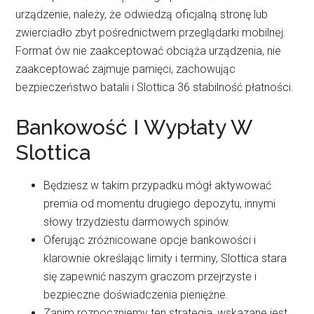
urządzenie, należy, że odwiedzą oficjalną stronę lub
zwierciadło zbyt pośrednictwem przeglądarki mobilnej.
Format ów nie zaakceptować obciąża urządzenia, nie
zaakceptować zajmuje pamięci, zachowując
bezpieczeństwo batalii i Slottica 36 stabilność płatności.
Bankowość I Wypłaty W
Slottica
Będziesz w takim przypadku mógł aktywować
premia od momentu drugiego depozytu, innymi
słowy trzydziestu darmowych spinów.
Oferując zróżnicowane opcje bankowości i
klarownie określając limity i terminy, Slottica stara
się zapewnić naszym graczom przejrzyste i
bezpieczne doświadczenia pieniężne.
Zanim rozpoczniemy ten strategia, wskazane jest