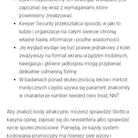
zapoznać się wraz z wymaganiami, które
powinniśmy zrealizować.
Keeper Security przekształca sposób, w jaki to
ludzie i organizacje na całym świecie chronią
własne hasła, informacje i poufne wiadomości.
Jej wygląd wydaje się być prawie jednakowy z kolei
zważywszy na format ekranu urządzeń mobilnych,
nawigacja i główne jadłospisu mogą przybierać
delikatnie odmienną formę.
W badaniach ponad skutecznością leków i metod
medycznych często używa się parametr znakomity
w charakterze number needed owo treat, NNT.
Aby znaleźć kody atrakcyjne, możesz sprawdzić Slottica
kasyna opinię, zapisać się do newslettera albo sprawdzić
necie społecznościowe. Pamiętaj, że każdy system
kodowania promocyjny ma również swe wzory i