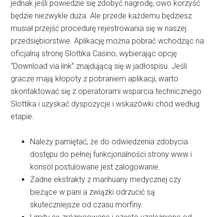
jednak jeśli powiedzie się zdobyć nagrodę, owo korzyść
będzie niezwykle duża. Ale przede każdemu będziesz
musiał przejść procedurę rejestrowania się w naszej
przedsiębiorstwie. Aplikację można pobrać wchodząc na
oficjalną stronę Slottika Casino, wybierając opcję
“Download via link” znajdującą się w jadłospisu. Jeśli
gracze mają kłopoty z pobraniem aplikacji, warto
skontaktować się z operatorami wsparcia technicznego
Slottika i uzyskać dyspozycje i wskazówki chód według
etapie.
Należy pamiętać, że do odwiedzenia zdobycia
dostępu do pełnej funkcjonalności strony www i
konsol postulowane jest zalogowanie.
Żadne ekstrakty z marihuany medycznej czy
bieżące w pani a związki odrzucić są
skuteczniejsze od czasu morfiny.