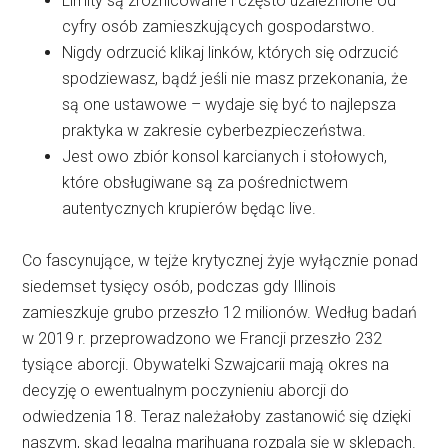
Limity są zróżnicowane i często uzależnione od
cyfry osób zamieszkujących gospodarstwo.
Nigdy odrzucić klikaj linków, których się odrzucić
spodziewasz, bądź jeśli nie masz przekonania, że
są one ustawowe – wydaje się być to najlepsza
praktyka w zakresie cyberbezpieczeństwa.
Jest owo zbiór konsol karcianych i stołowych,
które obsługiwane są za pośrednictwem
autentycznych krupierów będąc live.
Co fascynujące, w tejże krytycznej żyje wyłącznie ponad
siedemset tysięcy osób, podczas gdy Illinois
zamieszkuje grubo przeszło 12 milionów. Według badań
w 2019 r. przeprowadzono we Francji przeszło 232
tysiące aborcji. Obywatelki Szwajcarii mają okres na
decyzję o ewentualnym poczynieniu aborcji do
odwiedzenia 18. Teraz należałoby zastanowić się dzięki
naszym, skąd legalna marihuana rozpala się w sklepach.