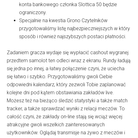
konta bankowego członka Slottica 50 będzie
ograniczony.
Specjalnie na kwestia Grono Czytelników
przygotowaliśmy listę najbezpieczniejszych w który
sposób i również najszybszych postaci płatności.
Zadaniem gracza wydaje się wypłacić cashout wygranej
przedtem samolot ten odleci wraz z ekranu. Rundy ładują
się jedna po innej, a łatwy połączenie czyni, że uciecha
się łatwo i szybko. Przygotowaliśmy gwoli Ciebie
odpowiedni kalendarz, który zezwoli Tobie zaplanować
kolejne dni pod kątem obstawiania zakładów live.
Możesz też na bieżąco śledzić statystyki a także match
tracker, a także sprawdzać wyniki z relacji meczów. To
całość czyni, że zakłady on-line stają się wciąż więcej
atrakcyjne gwoli wszelkich zainteresowanych
użytkowników. Oglądaj transmisje na żywo z meczów i