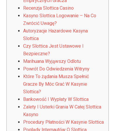
Empirycznych Gracza
Recenzja Slottica Casino
Kasyno Slottica Logowanie – Na Co
Zwrócić Uwagę?
Autoryzacje Hazardowe Kasyna
Slottica
Czy Slottica Jest Ustawowe I
Bezpieczne?
Marihuana Wyjąwszy Odlotu
Powrót Do Odwiedzenia Witryny
Które To żądania Musza Spełnić
Gracze By Móc Grać W Kasynie
Slottica?
Bankowość I Wypłaty W Slottica
Zalety I Usterki Grania W Całej Slottica
Kasyno
Procedury Płatności W Kasynie Slottica
Poglądy Internautów O Slottica