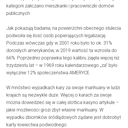
kategorii zaliczano mieszkanki i pracowniczki domów
publicznych.
Jak pokazują badania, na powierzchni obecnego stulecia
podwoiła się ilość osób popierających legalizację.
Podczas wówczas gdy w 2001 roku było to ok. 31%
dorosłych amerykanów, w 2019 wartość ta wzrosła do
66%. Poprzednio poprawka tego kalibru zajęła więcej niż
trzydziestu lat – w 1969 roku kalendarzowego „za” było
wyłącznie 12% społeczeństwa AMERYCE.
W mnóstwo wypadkach kary za swoje marihuany w ludzi
krajach są niezwykle duże. Więcej o karach za swoje
można dowiedzieć się w całej slottica kasyno artykule –
jakie możliwości grozi zbyt własne marihuany. W
wypadku zbiorników śródlądowych żądane jest dobrobyt
karty łowiectwa podwodnego.