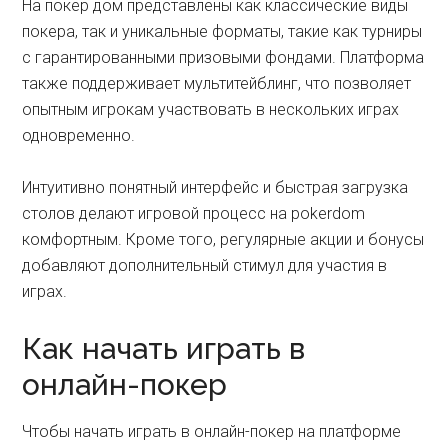
На покер дом представлены как классические виды
покера, так и уникальные форматы, такие как турниры
с гарантированными призовыми фондами. Платформа
также поддерживает мультитейблинг, что позволяет
опытным игрокам участвовать в нескольких играх
одновременно.
Интуитивно понятный интерфейс и быстрая загрузка
столов делают игровой процесс на pokerdom
комфортным. Кроме того, регулярные акции и бонусы
добавляют дополнительный стимул для участия в
играх.
Как начать играть в
онлайн-покер
Чтобы начать играть в онлайн-покер на платформе