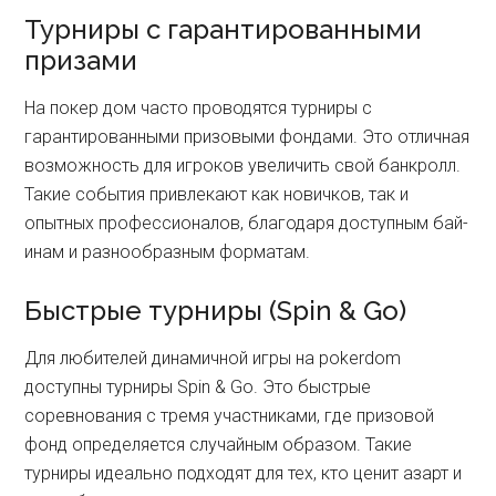
Турниры с гарантированными
призами
На покер дом часто проводятся турниры с
гарантированными призовыми фондами. Это отличная
возможность для игроков увеличить свой банкролл.
Такие события привлекают как новичков, так и
опытных профессионалов, благодаря доступным бай-
инам и разнообразным форматам.
Быстрые турниры (Spin & Go)
Для любителей динамичной игры на pokerdom
доступны турниры Spin & Go. Это быстрые
соревнования с тремя участниками, где призовой
фонд определяется случайным образом. Такие
турниры идеально подходят для тех, кто ценит азарт и