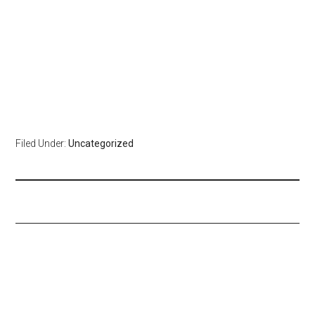
Filed Under:
Uncategorized