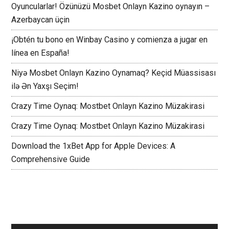
Oyuncularlar! Özünüzü Mosbet Onlayn Kazino oynayın –
Azerbaycan üçin
¡Obtén tu bono en Winbay Casino y comienza a jugar en
línea en España!
Niyə Mosbet Onlayn Kazino Oynamaq? Keçid Müassisası
ilə Ən Yaxşı Seçim!
Crazy Time Oynaq: Mostbet Onlayn Kazino Müzakirasi
Crazy Time Oynaq: Mostbet Onlayn Kazino Müzakirasi
Download the 1xBet App for Apple Devices: A
Comprehensive Guide