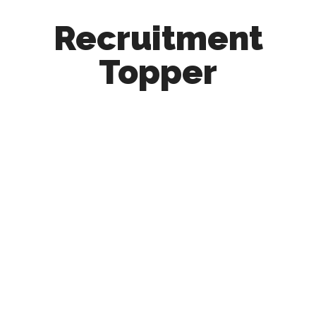
Recruitment
Topper