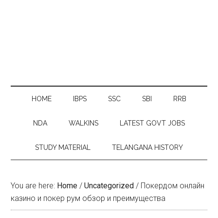
HOME
IBPS
SSC
SBI
RRB
NDA
WALKINS
LATEST GOVT JOBS
STUDY MATERIAL
TELANGANA HISTORY
You are here:
Home
/
Uncategorized
/
Покердом онлайн
казино и покер рум обзор и преимущества