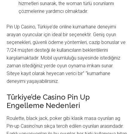
hizmetleri sunarak, the woman türlü sorunlarını
çözmelerine yardımcı olmaktadır.
Pin Up Casino, Türkiye’de online kumarhane deneyimi
arayan oyuncular için ideal bir seçenektir. Geniş oyun
seçenekleri, güvenli ödeme yöntemleri, cazip bonuslar ve
7/24 müşteri desteği ile kullanıcıların beklentilerini
karşılamaktadır. Mobil uyumluluğu sayesinde istediğiniz
zaman istediğiniz yerde oyun oynama imkanı sunar.
Siteye kayıt olarak heyecan verici bir” “kumarhane
deneyimi yaşayabilirsiniz.
Türkiye’de Casino Pin Up
Engelleme Nedenleri
Roulette, black jack, poker gibi klasik masa oyunları ag
Pin-up Casino’nun sıkça tercih edilen oyunları arasındadır.
Farklı varyasyonları ile bu oyunlar, her türlü kullanıcıya hitap