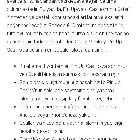
avantajlar sunar, ancak bazı dezavantajları de uma
bulunmaktadır. Bu yazıda, Pin Upward Casino’nun müşteri
hizmetleri ve destek konusundaki artılarını ve eksilerini
değerlendireceğiz. Sadece €10 minimum depozito ile,
tüm oyuncular bütçeleri nenni olursa olsun on line casino
deneyiminin tadını çıkarabilirler. Crazy Monkey, Pin-Up
Casino’da bulunan en popüler slotlardan biridir.
Bu alternatif yöntemler, Pin-Up Casino’ya sorunsuz
ve güvenli bir erişim sunmak için tasarlanmıştır.
Son olarak, oluşturduğunuz hesabınız ile Pin Up
Casino’nun spicilège sayfasına giriş yaparak
dilediğiniz oyunu seçip keyifli vakit geçirebilirsiniz.
Doğrudan spicilège sayfadan indirilir empieza
Android veya iPhone’unuza yüklenir.
Ödülleri yalnızca para yatırma işleminin yapıldığı
hesaba çekebilirsiniz.
Crazy Monkey A new, basit tasarımı empieza