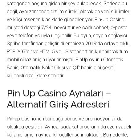
kategoride hoşuna giden bir şey bulabilecek. Sadece bu
değil, aynı zamanda dizilim sürekli olarak en yeni sürümler
ve küçümsenen klasiklerle güncelleniyor. Pin-Up Casino
müşteri desteği 7/24 mevcuttur ve canlı sohbet, e-posta
veya telefon yoluyla ulaşılabilir. Bu oyun, saygın sağlayıcı
Spribe tarafından geliştirildi empieza 2019’da ortaya çıktı.
RTP %97’dir ve HTML5 ve JS standartları kullanılarak tüm
mobil cihazlar için uyarlanmıştır. PınUp oyunu Otomatik
Bahis, Otomatik Nakit Çıkışı ve Çift bahis gibi çeşitli
kullanışlı özelliklere sahiptir.
Pin Up Casino Aynaları –
Alternatif Giriş Adresleri
Pin-up Casino’nun sunduğu bonus ve promosyonlar da
oldukça çeşitlidir. Ayrıca, sadakat programı da uzun vadeli
kullanıcılar için ayrıcalıklı ödüller sunmaktadır. Bu nedenle,