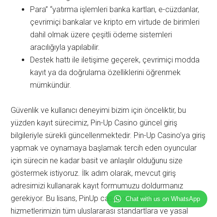
Para” “yatırma işlemleri banka kartları, e-cüzdanlar,
çevrimiçi bankalar ve kripto em virtude de birimleri
dahil olmak üzere çeşitli ödeme sistemleri
aracılığıyla yapılabilir.
Destek hattı ile iletişime geçerek, çevrimiçi modda
kayıt ya da doğrulama özelliklerini öğrenmek
mümkündür.
Güvenlik ve kullanıcı deneyimi bizim için önceliktir, bu
yüzden kayıt sürecimiz, Pin-Up Casino güncel giriş
bilgileriyle sürekli güncellenmektedir. Pin-Up Casino’ya giriş
yapmak ve oynamaya başlamak tercih eden oyuncular
için sürecin ne kadar basit ve anlaşılır olduğunu size
göstermek istiyoruz. İlk adım olarak, mevcut giriş
adresimizi kullanarak kayıt formumuzu doldurmanız
gerekiyor. Bu lisans, PinUp casinos ve bahis
Chat with us on WhatsApp
hizmetlerimizin tüm uluslararası standartlara ve yasal