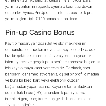
etmemektedir. Kullanıcılar, kendilerine en uygun para
yatırma yöntemini seçerek, oyunlara kesintisiz devam
edebilirler. Ayrıca, Pin Up on the internet casino ilk pra
yatırma işlemi için %100 bonus sunmaktadır.
Pin-up Casino Bonus
Kayıt olmadan, yalnızca rulet ve slot makinelerinin
demonstration modları mevcuttur. Büyük olasılıkla, çok
hızlı bir şekilde kumarın bu tür versiyonlarını oynamak
istemeyecek ve gerçek para peşinde koşmaya başlamak
için kayıt olmaya karar vereceksiniz. Ek olarak, spor
bahislerini denemek istiyorsanız, kişisel bir profil olmadan
ve buna bir kredi kartı veya elektronik cüzdan
bağlamadan yapamazsınız. Kaydınızı tamamladıktan
sonra, Türk Lirası (TRY) cinsinden ilk para yatırma
işleminizi gerçekleştirerek hoş geldin bonusumuzdan
faydalanabilirsiniz.