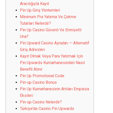
Aracılığıyla Kayıt
Pin Up Giriş Yöntemleri
Minimum Pra Yatırma Ve Çekme
Tutarları Nelerdir?
Pin Up Casino Güvenli Ve Emniyetli
Una?
Pin Upward Casino Aynaları — Alternatif
Giriş Adresleri
Kayıt Olmak Veya Para Yatırmak Için
Pin Upwards Kumarhanesinden Nasıl
Benefit Alınır
Pin Up Promotional Code
Pin-up Casino Bonus
Pin Up Kumarhanesinin Artıları Empieza
Eksileri
Pin-up Casino Nelerdir?
Türkiye’de Casino Pin Upwards