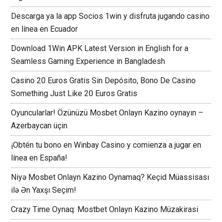
Descarga ya la app Socios 1win y disfruta jugando casino
en línea en Ecuador
Download 1Win APK Latest Version in English for a
Seamless Gaming Experience in Bangladesh
Casino 20 Euros Gratis Sin Depósito, Bono De Casino
Something Just Like 20 Euros Gratis
Oyuncularlar! Özünüzü Mosbet Onlayn Kazino oynayın –
Azerbaycan üçin
¡Obtén tu bono en Winbay Casino y comienza a jugar en
línea en España!
Niyə Mosbet Onlayn Kazino Oynamaq? Keçid Müassisası
ilə Ən Yaxşı Seçim!
Crazy Time Oynaq: Mostbet Onlayn Kazino Müzakirasi