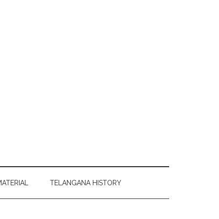
MATERIAL
TELANGANA HISTORY