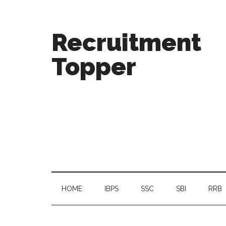
Recruitment
Topper
HOME
IBPS
SSC
SBI
RRB