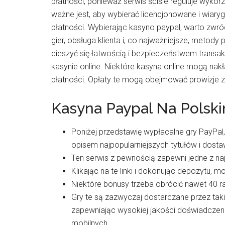
płatności, ponieważ serwis ściśle reguluje wyko
ważne jest, aby wybierać licencjonowane i wiar
płatności. Wybierając kasyno paypal, warto zwróc
gier, obsługa klienta i, co najważniejsze, metody
cieszyć się łatwością i bezpieczeństwem transa
kasynie online. Niektóre kasyna online mogą nak
płatności. Opłaty te mogą obejmować prowizje z
Kasyna Paypal Na Polsk
Poniżej przedstawię wypłacalne gry PayPal
opisem najpopularniejszych tytułów i do
Ten serwis z pewnością zapewni jedne z na
Klikając na te linki i dokonując depozytu,
Niektóre bonusy trzeba obrócić nawet 40 r
Gry te są zazwyczaj dostarczane przez taki
zapewniając wysokiej jakości doświadczeni
mobilnych.