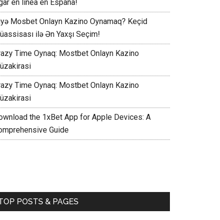
gar en línea en España!
iyə Mosbet Onlayn Kazino Oynamaq? Keçid
üassisası ilə Ən Yaxşı Seçim!
razy Time Oynaq: Mostbet Onlayn Kazino
üzakirasi
razy Time Oynaq: Mostbet Onlayn Kazino
üzakirasi
ownload the 1xBet App for Apple Devices: A
omprehensive Guide
TOP POSTS & PAGES