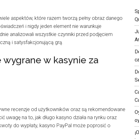
S
wiele aspektów, które razem tworzą pełny obraz danego
Qu
świadczeń i nigdy jeden element nie warunkuje
J
dnie analizowali wszystkie czynniki przed podjęciem
A
czną i satysfakcjonującą grą.
D
 wygrane w kasynie za
c
D
S
C
C
tywne recenzje od użytkowników oraz są rekomendowane
O
ić uwagę na to, jak długo kasyno działa na rynku oraz
o
 kwoty do wypłaty, kasyno PayPal może poprosić o
¡