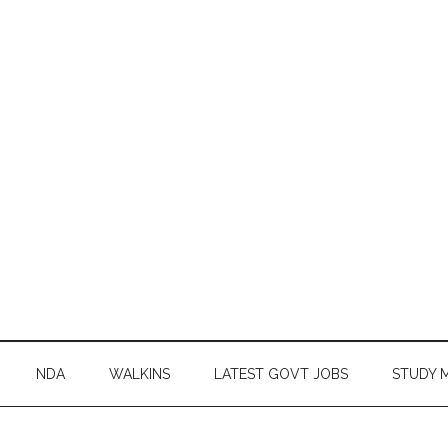
NDA
WALKINS
LATEST GOVT JOBS
STUDY 