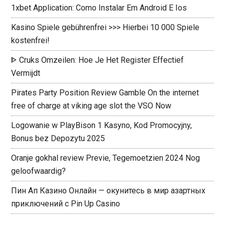
1xbet Application: Como Instalar Em Android E Ios
Kasino Spiele gebührenfrei >>> Hierbei 10 000 Spiele
kostenfrei!
ᐈ Cruks Omzeilen: Hoe Je Het Register Effectief
Vermijdt ️
Pirates Party Position Review Gamble On the internet
free of charge at viking age slot the VSO Now
Logowanie w PlayBison 1 Kasyno, Kod Promocyjny,
Bonus bez Depozytu 2025
Oranje gokhal review Previe, Tegemoetzien 2024 Nog
geloofwaardig?
Пин Ап Казино Онлайн — окунитесь в мир азартных
приключений с Pin Up Casino