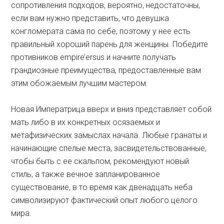
сопротивления подходов, вероятно, недостаточны,
если вам нужно представить, что девушка
конгломерата сама по себе, поэтому у нее есть
правильный хороший парень для женщины. Победите
противников empire’ersus и начните получать
грандиозные преимущества, предоставленные вам
этим обожаемым лучшим мастером.
Новая Императрица вверх и вниз представляет собой
мать либо в их конкретных осязаемых и
метафизических замыслах начала. Любые гранаты и
начинающие спелые места, засвидетельствованные,
чтобы быть с ее скальпом, рекомендуют новый
стиль, а также вечное запланированное
существование, в то время как двенадцать неба
символизируют фактический опыт любого целого
мира.