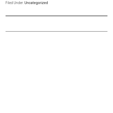
Filed Under:
Uncategorized