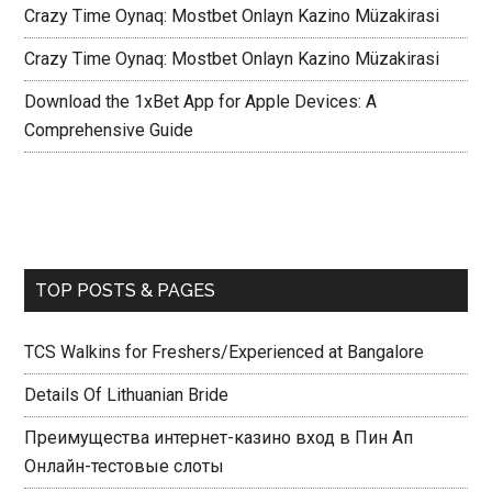
Crazy Time Oynaq: Mostbet Onlayn Kazino Müzakirasi
Crazy Time Oynaq: Mostbet Onlayn Kazino Müzakirasi
Download the 1xBet App for Apple Devices: A
Comprehensive Guide
TOP POSTS & PAGES
TCS Walkins for Freshers/Experienced at Bangalore
Details Of Lithuanian Bride
Преимущества интернет-казино вход в Пин Ап
Онлайн-тестовые слоты