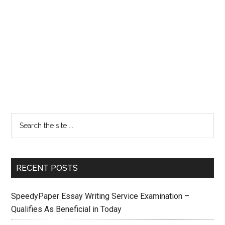
RECENT POSTS
SpeedyPaper Essay Writing Service Examination –
Qualifies As Beneficial in Today