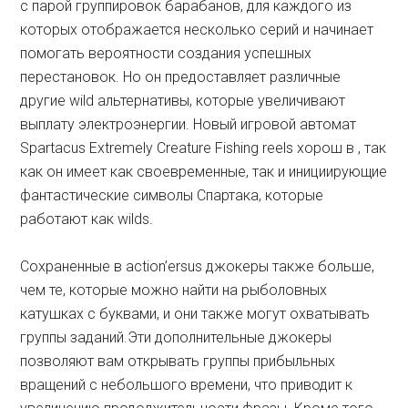
с парой группировок барабанов, для каждого из
которых отображается несколько серий и начинает
помогать вероятности создания успешных
перестановок. Но он предоставляет различные
другие wild альтернативы, которые увеличивают
выплату электроэнергии. Новый игровой автомат
Spartacus Extremely Creature Fishing reels хорош в , так
как он имеет как своевременные, так и инициирующие
фантастические символы Спартака, которые
работают как wilds.
Сохраненные в action’ersus джокеры также больше,
чем те, которые можно найти на рыболовных
катушках с буквами, и они также могут охватывать
группы заданий.Эти дополнительные джокеры
позволяют вам открывать группы прибыльных
вращений с небольшого времени, что приводит к