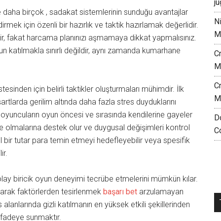
ju
 ve daha birçok , sadakat sistemlerinin sunduğu avantajlar
N
irmek için özenli bir hazırlık ve taktik hazırlamak değerlidir.
M
lir, fakat harcama planınızı aşmamaya dikkat yapmalısınız.
 katılmakla sınırlı değildir, aynı zamanda kumarhane
C
M
C
sinden için belirli taktikler oluşturmaları mühimdir. İlk
M
şartlarda gerilim altında daha fazla stres duyduklarını
 oyuncuların oyun öncesi ve sırasında kendilerine gayeler
D
re olmalarına destek olur ve duygusal değişimleri kontrol
C
l bir tutar para temin etmeyi hedefleyebilir veya spesifik
ir.
 kolay biricik oyun deneyimi tecrübe etmelerini mümkün kılar.
larak faktörlerden tesirlenmek
başarı bet
arzulamayan
lanlarında gizli katılmanın en yüksek etkili şekillerinden
ifadeye sunmaktır.