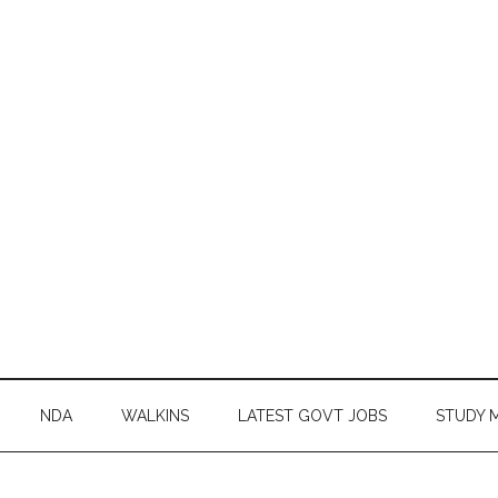
NDA
WALKINS
LATEST GOVT JOBS
STUDY 