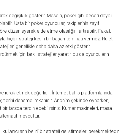
larak değişiklik gösterir. Mesela, poker gibi beceri dayalı
olabilir. Usta bir poker oyuncular, rakiplerinin zayıf
e düzenleyerek elde etme olasılığını artırabilir. Fakat,
a hiçbir strateji kesin bir başarı teminatı vermez. Rulet
atejileri genellikle daha daha az etki gösterir.
ürmek için farklı stratejiler yaratır, bu da oyuncuların
 ve idrak etmek değerlidir. İnternet bahis platformlarında
 çeşitlerini deneme imkanıdır. Anonim şeklinde oynarken,
t bir tarzda tercih edebilirsiniz. Kumar makineleri, masa
 alternatif mevcuttur.
, kullanıcıların belirli bir strateji geliştirmeleri gerekmektedir.