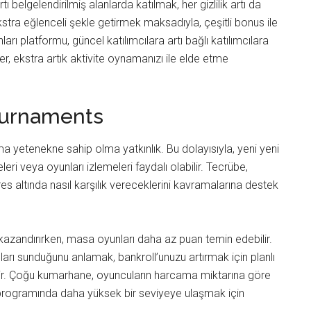
belgelendirilmiş alanlarda katılmak, her gizlilik artı da
tra eğlenceli şekle getirmek maksadıyla, çeşitli bonus ile
ları platformu, güncel katılımcılara artı bağlı katılımcılara
r, ekstra artık aktivite oynamanızı ile elde etme
ournaments
a yetenekne sahip olma yatkınlık. Bu dolayısıyla, yeni yeni
i veya oyunları izlemeleri faydalı olabilir. Tecrübe,
es altında nasıl karşılık vereceklerini kavramalarına destek
kazandırırken, masa oyunları daha az puan temin edebilir.
arı sunduğunu anlamak, bankroll’unuzu artırmak için planlı
ilir. Çoğu kumarhane, oyuncuların harcama miktarına göre
t programında daha yüksek bir seviyeye ulaşmak için