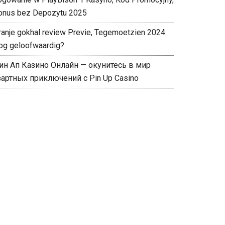
onus bez Depozytu 2025
ranje gokhal review Previe, Tegemoetzien 2024
og geloofwaardig?
ин Ап Казино Онлайн — окунитесь в мир
зартных приключений с Pin Up Casino