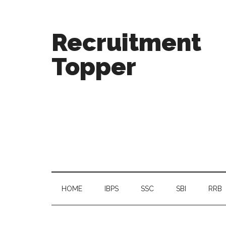
Recruitment
Topper
HOME
IBPS
SSC
SBI
RRB