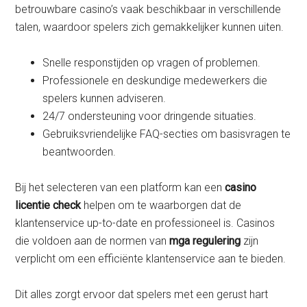
betrouwbare casino’s vaak beschikbaar in verschillende
talen, waardoor spelers zich gemakkelijker kunnen uiten.
Snelle responstijden op vragen of problemen.
Professionele en deskundige medewerkers die
spelers kunnen adviseren.
24/7 ondersteuning voor dringende situaties.
Gebruiksvriendelijke FAQ-secties om basisvragen te
beantwoorden.
Bij het selecteren van een platform kan een
casino
licentie check
helpen om te waarborgen dat de
klantenservice up-to-date en professioneel is. Casinos
die voldoen aan de normen van
mga regulering
zijn
verplicht om een efficiënte klantenservice aan te bieden.
Dit alles zorgt ervoor dat spelers met een gerust hart