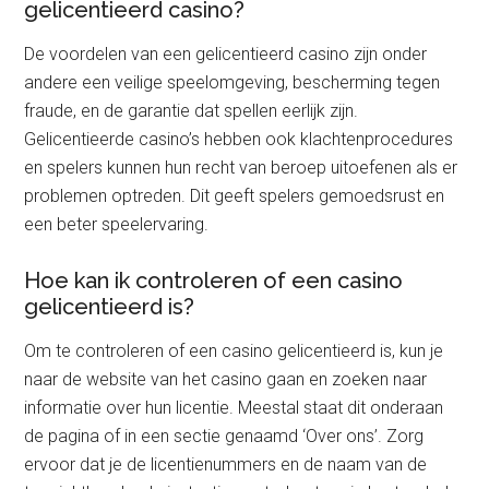
gelicentieerd casino?
De voordelen van een gelicentieerd casino zijn onder
andere een veilige speelomgeving, bescherming tegen
fraude, en de garantie dat spellen eerlijk zijn.
Gelicentieerde casino’s hebben ook klachtenprocedures
en spelers kunnen hun recht van beroep uitoefenen als er
problemen optreden. Dit geeft spelers gemoedsrust en
een beter speelervaring.
Hoe kan ik controleren of een casino
gelicentieerd is?
Om te controleren of een casino gelicentieerd is, kun je
naar de website van het casino gaan en zoeken naar
informatie over hun licentie. Meestal staat dit onderaan
de pagina of in een sectie genaamd ‘Over ons’. Zorg
ervoor dat je de licentienummers en de naam van de