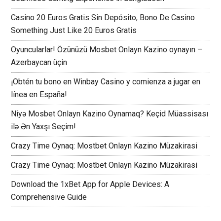
Casino 20 Euros Gratis Sin Depósito, Bono De Casino
Something Just Like 20 Euros Gratis
Oyuncularlar! Özünüzü Mosbet Onlayn Kazino oynayın –
Azerbaycan üçin
¡Obtén tu bono en Winbay Casino y comienza a jugar en
línea en España!
Niyə Mosbet Onlayn Kazino Oynamaq? Keçid Müassisası
ilə Ən Yaxşı Seçim!
Crazy Time Oynaq: Mostbet Onlayn Kazino Müzakirasi
Crazy Time Oynaq: Mostbet Onlayn Kazino Müzakirasi
Download the 1xBet App for Apple Devices: A
Comprehensive Guide