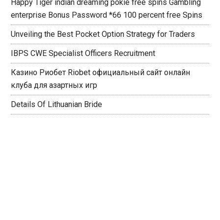
Happy Tiger indian dreaming pokie free spins Gambling
enterprise Bonus Password *66 100 percent free Spins
Unveiling the Best Pocket Option Strategy for Traders
IBPS CWE Specialist Officers Recruitment
Казино Риобет Riobet официальный сайт онлайн
клуба для азартных игр
Details Of Lithuanian Bride