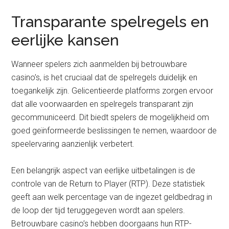
Transparante spelregels en
eerlijke kansen
Wanneer spelers zich aanmelden bij betrouwbare
casino’s, is het cruciaal dat de spelregels duidelijk en
toegankelijk zijn. Gelicentieerde platforms zorgen ervoor
dat alle voorwaarden en spelregels transparant zijn
gecommuniceerd. Dit biedt spelers de mogelijkheid om
goed geïnformeerde beslissingen te nemen, waardoor de
speelervaring aanzienlijk verbetert.
Een belangrijk aspect van eerlijke uitbetalingen is de
controle van de Return to Player (RTP). Deze statistiek
geeft aan welk percentage van de ingezet geldbedrag in
de loop der tijd teruggegeven wordt aan spelers.
Betrouwbare casino’s hebben doorgaans hun RTP-