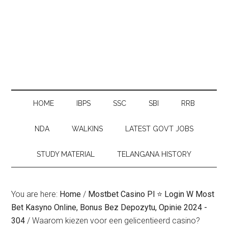
HOME
IBPS
SSC
SBI
RRB
NDA
WALKINS
LATEST GOVT JOBS
STUDY MATERIAL
TELANGANA HISTORY
You are here:
Home
/
Mostbet Casino Pl ⭐️ Login W Most
Bet Kasyno Online, Bonus Bez Depozytu, Opinie 2024 -
304
/
Waarom kiezen voor een gelicentieerd casino?