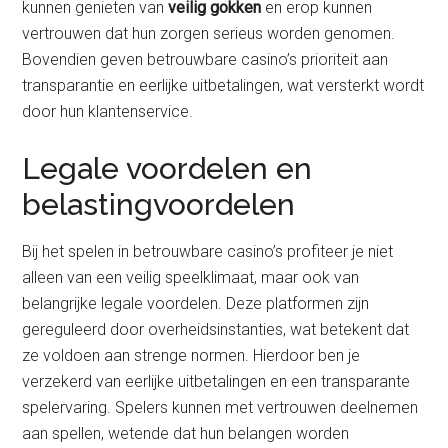
kunnen genieten van
veilig gokken
en erop kunnen
vertrouwen dat hun zorgen serieus worden genomen.
Bovendien geven betrouwbare casino’s prioriteit aan
transparantie en eerlijke uitbetalingen, wat versterkt wordt
door hun klantenservice.
Legale voordelen en
belastingvoordelen
Bij het spelen in betrouwbare casino’s profiteer je niet
alleen van een veilig speelklimaat, maar ook van
belangrijke legale voordelen. Deze platformen zijn
gereguleerd door overheidsinstanties, wat betekent dat
ze voldoen aan strenge normen. Hierdoor ben je
verzekerd van eerlijke uitbetalingen en een transparante
spelervaring. Spelers kunnen met vertrouwen deelnemen
aan spellen, wetende dat hun belangen worden