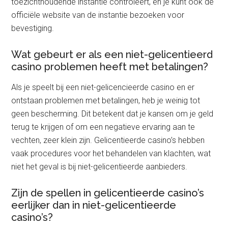
toezichthoudende instantie controleert, en je kunt ook de
officiële website van de instantie bezoeken voor
bevestiging.
Wat gebeurt er als een niet-gelicentieerd
casino problemen heeft met betalingen?
Als je speelt bij een niet-gelicencieerde casino en er
ontstaan problemen met betalingen, heb je weinig tot
geen bescherming. Dit betekent dat je kansen om je geld
terug te krijgen of om een negatieve ervaring aan te
vechten, zeer klein zijn. Gelicentieerde casino’s hebben
vaak procedures voor het behandelen van klachten, wat
niet het geval is bij niet-gelicentieerde aanbieders.
Zijn de spellen in gelicentieerde casino’s
eerlijker dan in niet-gelicentieerde
casino’s?