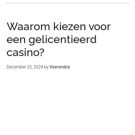
Waarom kiezen voor
een gelicentieerd
casino?
December 23, 2024
by
Veerendra