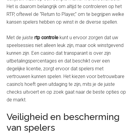
Het is daarom belangrijk om altijd te controleren op het
RTP, oftewel de “Return to Player,” om te begrijpen welke
kansen spelers hebben op winst in de diverse spellen.
Met de juiste
rtp controle
kunt u ervoor zorgen dat uw
speelsessies niet alleen leuk zijn, maar ook winstgevend
kunnen zijn. Een casino dat transparant is over zijn
uitbetalingspercentages en dat beschikt over een
degelijke licentie, zorgt ervoor dat spelers met
vertrouwen kunnen spelen. Het kiezen voor betrouwbare
casino’s hoeft geen uitdaging te zijn, mits je de juiste
checks uitvoert en op zoek gaat naar de beste opties op
de markt.
Veiligheid en bescherming
van spelers