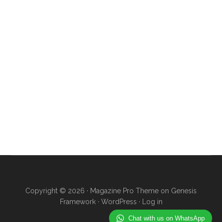
Copyright © 2026 ·
Magazine Pro Theme
on
Genesis
Framework
·
WordPress
·
Log in
Chat with us on WhatsApp