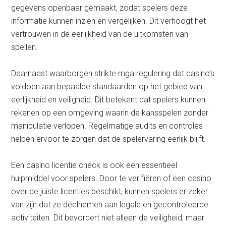
gegevens openbaar gemaakt, zodat spelers deze
informatie kunnen inzien en vergelijken. Dit verhoogt het
vertrouwen in de eerlijkheid van de uitkomsten van
spellen.
Daarnaast waarborgen strikte mga regulering dat casino’s
voldoen aan bepaalde standaarden op het gebied van
eerlijkheid en veiligheid. Dit betekent dat spelers kunnen
rekenen op een omgeving waarin de kansspelen zonder
manipulatie verlopen. Regelmatige audits en controles
helpen ervoor te zorgen dat de spelervaring eerlijk blijft.
Een casino licentie check is ook een essentieel
hulpmiddel voor spelers. Door te verifiëren of een casino
over de juiste licenties beschikt, kunnen spelers er zeker
van zijn dat ze deelnemen aan legale en gecontroleerde
activiteiten. Dit bevordert niet alleen de veiligheid, maar