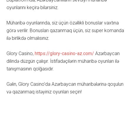
oyunlarını keçirə bilərsiniz.
Müharibə oyunlarında, siz üçün özəllikli bonuslar vaxtına
görə verilir. Bonusları qazanmaq üçün, siz super komanda
ilə birlikdə olmalısınız.
Glory Casino,
https://glory-casino-az.com/
Azərbaycan
dilində düzgün çalışır. İstifadəçilərin müharibə oyunları ilə
tanışmasının qolğasıdır.
Gəlin, Glory Casino’da Azərbaycan müharibələrinə qoşulun
və qazanmaq istəyiniz oyunları seçin!