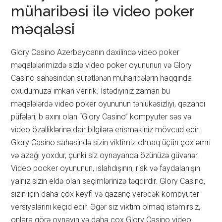
müharibəsi ilə video poker
məqaləsi
Glory Casino Azerbaycanın daxilində video poker
məqalələrimizdə sizlə video poker oyununun və Glory
Casino sahəsindən sürətlənən müharibələrin haqqında
oxudumuza imkan veririk. İstədiyiniz zaman bu
məqalələrdə video poker oyununun təhlükəsizliyi, qazancı
püfələri, b axını olan “Glory Casino” kompyuter səs və
video özəlliklərinə dair bilgilərə erisməkiniz mövcud edir.
Glory Casino sahəsində sizin viktimiz olmaq üçün çox əmri
və azağı yoxdur, çünki siz oynayanda özünüzə güvənər.
Video pocker oyununun, ıslahdışının, risk və faydalanışın
yalnız sizin eldə olan seçimlərinizə təqdirdir. Glory Casino,
sizin için daha çox keyfi və qazanç verəcək kompyuter
versiyalarını keçid edir. Əgər siz viktim olmaq istəmirsiz,
onlara görə oynayın və daha çox Glory Casino video