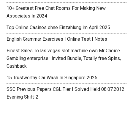
10+ Greatest Free Chat Rooms For Making New
Associates In 2024
Top Online Casinos ohne Einzahlung im April 2025
English Grammar Exercises | Online Test | Notes
Finest Sales To las vegas slot machine own Mr Choice
Gambling enterprise : Invited Bundle, Totally free Spins,
Cashback
15 Trustworthy Car Wash In Singapore 2025
SSC Previous Papers CGL Tier I Solved Held 08.07.2012
Evening Shift-2