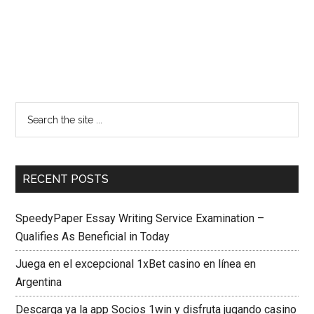
RECENT POSTS
SpeedyPaper Essay Writing Service Examination –
Qualifies As Beneficial in Today
Juega en el excepcional 1xBet casino en línea en
Argentina
Descarga ya la app Socios 1win y disfruta jugando casino