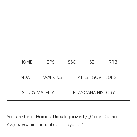
HOME
IBPS
SSC
SBI
RRB
NDA
WALKINS
LATEST GOVT JOBS
STUDY MATERIAL
TELANGANA HISTORY
You are here:
Home
/
Uncategorized
/
„Glory Casino:
Azərbaycanın müharibəsi ilə oyunlar”