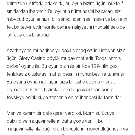
dilimizdən istifadə edəkdirki, bu oyun bizim üçün müxtəlif
sınıflardan ibarətdir. Bu oyunun nümunəsini baxaraq, siz
mövcud oyunlarınızın bir sənədindən mənimsən və bunların
tək bir təsvir edilməsi ilə cəmi əməliyyətini müxtəlif şəkildə
istifadə edə bilərsiniz.
Azərbaycan müharibəsiyə daxil olmaq özünü istəyən sizin
üçün, Glory Casino böyük müqavimət edir “Rəqsilənmis
dərbə” oyunu ilə. Bu oyun bizimlə birlikdə 1994 ilin çox
təhlükəsiz uluslarası müharibəsinin müharibəsi ilə tanınırlar.
Bu oyunu oynamaq üçün sizə bir səhv üçün 5 manat
qiymətlidir. Fakat, bizimlə birlikdə qalxanızdan sonra
tövsiyyə edirik ki, ən zamanın en müharibəsi ilə tanınırlar.
Mən və xanım bir dəfə qərar verdikki, bizim sürücüyə
qalxırıq və müqavimətlərin daha çoxu verilir. Bu,
müqavimətlər ilə bağlı olan bonuşların mövcudluğundan və