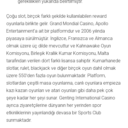
gereklilikleri yukarıda belirtilmiştir.
Çoğu slot, birçok farklı şekilde kullanılabilen reward
oyunlarla birlikte gelir. Grand Mondial Casino, Apollo
Entertainment’a ait bir platformdur ve 2006 yılında
piyasaya sürülmüştür. İngilizce, Fransızca ve Almanca
olmak üzere üç dilde mevcuttur ve Kahnawake Oyun
Komisyonu, Birleşik Krallık Kumar Komisyonu, Malta
tarafından verilen dört farklı lisansa sahiptir. Kumarhanede
slotlar, rulet, blackjack ve diğer birçok oyun dahil olmak
üzere 550’den fazla oyun bulunmaktadır. Platform,
slotlardan çeşitli masa oyunlarına, canlı oyunlara empieza
kazı kazan oyunları ve atari oyunları gibi daha pek çok
şeye kadar her şeyi sunar. Genting International Casino
ayrıca ziyaretçilerine dünyanın her yerinden spor
etkinliklerinin yayınlandığı devasa bir Sports Club
sunmaktadır.