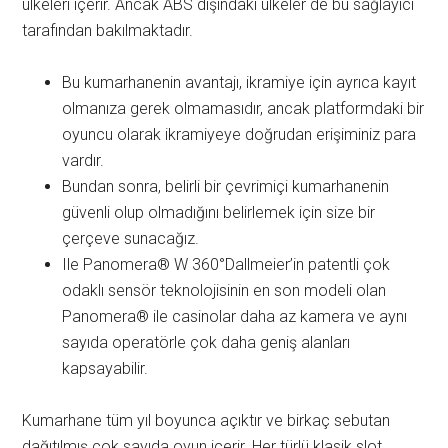
ülkeleri içerir. Ancak ABS dışındaki ülkeler de bu sağlayıcı
tarafından bakılmaktadır.
Bu kumarhanenin avantajı, ikramiye için ayrıca kayıt
olmanıza gerek olmamasıdır, ancak platformdaki bir
oyuncu olarak ikramiyeye doğrudan erişiminiz para
vardır.
Bundan sonra, belirli bir çevrimiçi kumarhanenin
güvenli olup olmadığını belirlemek için size bir
çerçeve sunacağız.
Ile Panomera® W 360°Dallmeier’in patentli çok
odaklı sensör teknolojisinin en son modeli olan
Panomera® ile casinolar daha az kamera ve aynı
sayıda operatörle çok daha geniş alanları
kapsayabilir.
Kumarhane tüm yıl boyunca açıktır ve birkaç sebutan
dağıtılmış çok sayıda oyun içerir. Her türlü klasik slot