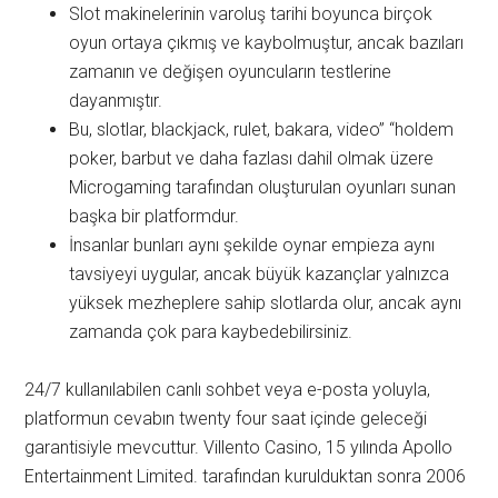
Slot makinelerinin varoluş tarihi boyunca birçok
oyun ortaya çıkmış ve kaybolmuştur, ancak bazıları
zamanın ve değişen oyuncuların testlerine
dayanmıştır.
Bu, slotlar, blackjack, rulet, bakara, video” “holdem
poker, barbut ve daha fazlası dahil olmak üzere
Microgaming tarafından oluşturulan oyunları sunan
başka bir platformdur.
İnsanlar bunları aynı şekilde oynar empieza aynı
tavsiyeyi uygular, ancak büyük kazançlar yalnızca
yüksek mezheplere sahip slotlarda olur, ancak aynı
zamanda çok para kaybedebilirsiniz.
24/7 kullanılabilen canlı sohbet veya e-posta yoluyla,
platformun cevabın twenty four saat içinde geleceği
garantisiyle mevcuttur. Villento Casino, 15 yılında Apollo
Entertainment Limited. tarafından kurulduktan sonra 2006