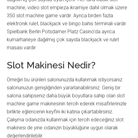
machine, video slot empieza ikramiye dahil olmak üzere
350 slot machine game vardır. Ayrıca birden fazla
elektronik rulet, blackjack ve bingo bahis terminali vardır.
Spielbank Berlin Potsdamer Platz Casino’da ayrıca
kumarhaneye dağılmış çok sayıda blackjack ve rulet
masası vardır.
Slot Makinesi Nedir?
Örneğin bu ürünleri salonunuzda kullanmak istiyorsanız
salonunuzun genişliğinden yararlanabilirsiniz. Geniş bir
salona sahipseniz daha büyük boyutlara sahip olan slot
machine game makinesinin tercih ederek misafirlerinizle
birlikte eğlencenin keyfini iki katına çıkartabilirsiniz.
Çalışma odanızda kullanmak için tercih edeceğiniz slot
makinesi de yine odanızın büyüklüğüne uygun olarak
değerlendirilebilir.