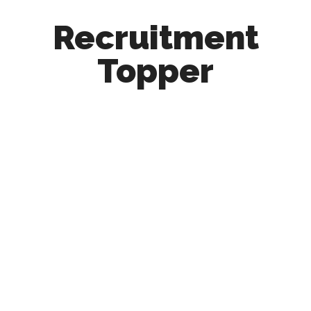
Recruitment
Topper