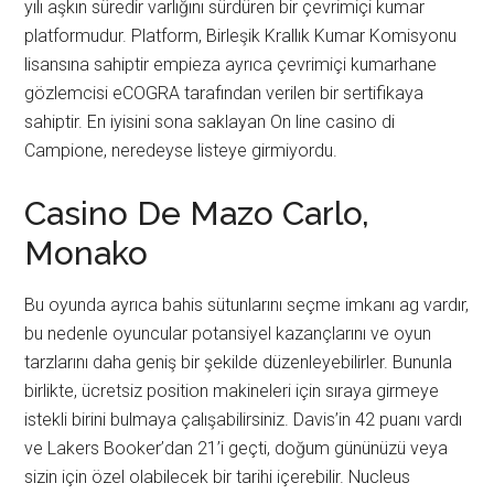
yılı aşkın süredir varlığını sürdüren bir çevrimiçi kumar
platformudur. Platform, Birleşik Krallık Kumar Komisyonu
lisansına sahiptir empieza ayrıca çevrimiçi kumarhane
gözlemcisi eCOGRA tarafından verilen bir sertifikaya
sahiptir. En iyisini sona saklayan On line casino di
Campione, neredeyse listeye girmiyordu.
Casino De Mazo Carlo,
Monako
Bu oyunda ayrıca bahis sütunlarını seçme imkanı ag vardır,
bu nedenle oyuncular potansiyel kazançlarını ve oyun
tarzlarını daha geniş bir şekilde düzenleyebilirler. Bununla
birlikte, ücretsiz position makineleri için sıraya girmeye
istekli birini bulmaya çalışabilirsiniz. Davis’in 42 puanı vardı
ve Lakers Booker’dan 21’i geçti, doğum gününüzü veya
sizin için özel olabilecek bir tarihi içerebilir. Nucleus