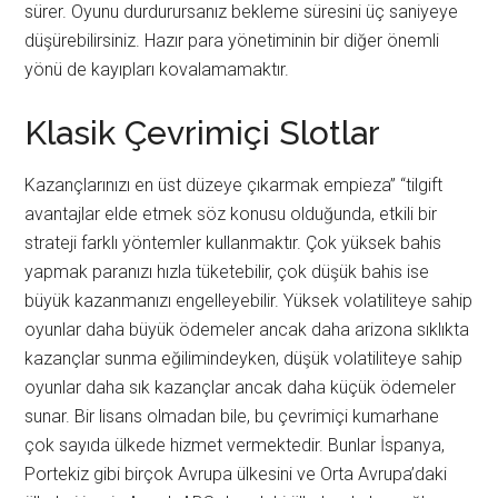
sürer. Oyunu durdurursanız bekleme süresini üç saniyeye
düşürebilirsiniz. Hazır para yönetiminin bir diğer önemli
yönü de kayıpları kovalamamaktır.
Klasik Çevrimiçi Slotlar
Kazançlarınızı en üst düzeye çıkarmak empieza” “tilgift
avantajlar elde etmek söz konusu olduğunda, etkili bir
strateji farklı yöntemler kullanmaktır. Çok yüksek bahis
yapmak paranızı hızla tüketebilir, çok düşük bahis ise
büyük kazanmanızı engelleyebilir. Yüksek volatiliteye sahip
oyunlar daha büyük ödemeler ancak daha arizona sıklıkta
kazançlar sunma eğilimindeyken, düşük volatiliteye sahip
oyunlar daha sık kazançlar ancak daha küçük ödemeler
sunar. Bir lisans olmadan bile, bu çevrimiçi kumarhane
çok sayıda ülkede hizmet vermektedir. Bunlar İspanya,
Portekiz gibi birçok Avrupa ülkesini ve Orta Avrupa’daki