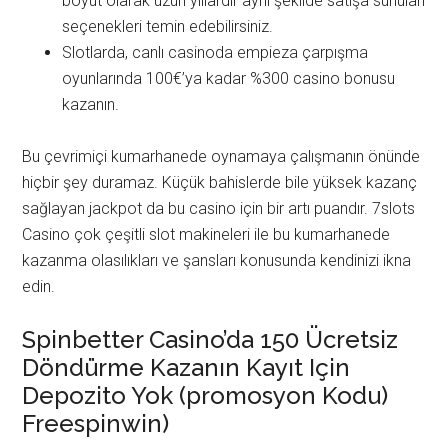
boyut olarak uzun yıllardır aynı şekilde satışa sunulan
seçenekleri temin edebilirsiniz.
Slotlarda, canlı casinoda empieza çarpışma
oyunlarında 100€’ya kadar %300 casino bonusu
kazanın.
Bu çevrimiçi kumarhanede oynamaya çalışmanın önünde
hiçbir şey duramaz. Küçük bahislerde bile yüksek kazanç
sağlayan jackpot da bu casino için bir artı puandır. 7slots
Casino çok çeşitli slot makineleri ile bu kumarhanede
kazanma olasılıkları ve şansları konusunda kendinizi ikna
edin.
Spinbetter Casino’da 150 Ücretsiz
Döndürme Kazanın Kayıt Için
Depozito Yok (promosyon Kodu)
Freespinwin)