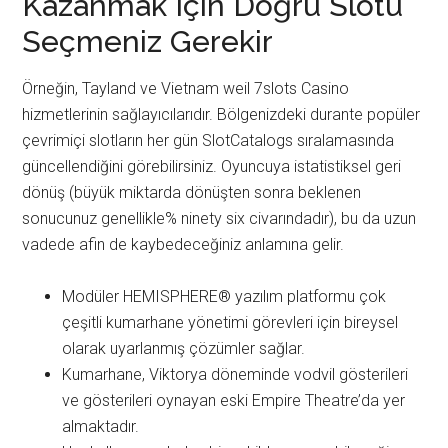
Kazanmak Için Doğru Slotu
Seçmeniz Gerekir
Örneğin, Tayland ve Vietnam weil 7slots Casino
hizmetlerinin sağlayıcılarıdır. Bölgenizdeki durante popüler
çevrimiçi slotların her gün SlotCatalogs sıralamasında
güncellendiğini görebilirsiniz. Oyuncuya istatistiksel geri
dönüş (büyük miktarda dönüşten sonra beklenen
sonucunuz genellikle% ninety six civarındadır), bu da uzun
vadede afin de kaybedeceğiniz anlamına gelir.
Modüler HEMISPHERE® yazılım platformu çok
çeşitli kumarhane yönetimi görevleri için bireysel
olarak uyarlanmış çözümler sağlar.
Kumarhane, Viktorya döneminde vodvil gösterileri
ve gösterileri oynayan eski Empire Theatre’da yer
almaktadır.