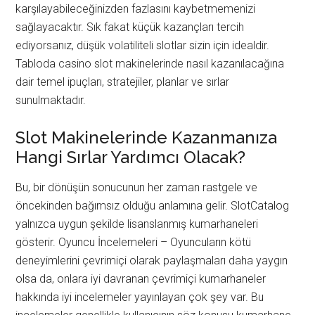
karşılayabileceğinizden fazlasını kaybetmemenizi
sağlayacaktır. Sık fakat küçük kazançları tercih
ediyorsanız, düşük volatiliteli slotlar sizin için idealdir.
Tabloda casino slot makinelerinde nasıl kazanılacağına
dair temel ipuçları, stratejiler, planlar ve sırlar
sunulmaktadır.
Slot Makinelerinde Kazanmanıza
Hangi Sırlar Yardımcı Olacak?
Bu, bir dönüşün sonucunun her zaman rastgele ve
öncekinden bağımsız olduğu anlamına gelir. SlotCatalog
yalnızca uygun şekilde lisanslanmış kumarhaneleri
gösterir. Oyuncu İncelemeleri – Oyuncuların kötü
deneyimlerini çevrimiçi olarak paylaşmaları daha yaygın
olsa da, onlara iyi davranan çevrimiçi kumarhaneler
hakkında iyi incelemeler yayınlayan çok şey var. Bu