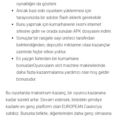
oynaklığını da gösterir.
Ancak bazı eski oyunların yüklenmesi için
tarayıcınızda bir adobe flash eklenti gerekebilir.
Bunu yapmak için kumarhanenin resmi internet
sitesine gidin ve orada sunulan APK dosyasını indirin.
Sonuçlar bir rasgele sayı üreteci tarafından
belirlendiğinden, depozito miktarının olası kazançlar
üzerinde hiçbir etkisi yoktur.
En yaygın türlerden biri kumarhane
bonuslarıOyuncuların slot machine makinelerinde
daha fazla kazanmalarına yardımcı olan hoş geldin
bonusudur.
Bu oyunlarda maksimum kazanç, bir oyuncu kazanana
kadar sürekli artar. Devam edersek, listedeki şimdiye
kadarki en genç platform olan EUROPEAN Casino’ya
sahibiz. Bununla birlikte, diğerlerinden daha genç olmasına