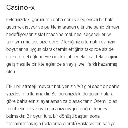
Casino-x
Evlerinizdeki görünümü daha canlı ve eğlenceli bir hale
getirmek istiyor ve partilerin aranan ürününe sahip olmayı
hedefliyorsanız slot machine makinesi seçenekleri w
tamtym miejscu size göre. Dilediğiniz alternatifi evinizin
boyutlarına uygun olarak temin ettiğiniz takdirde siz de
mükemmel eğlenceye ortak olabileceksiniz. Teknolojinin
gelişmesi ile birlikte eğlence anlayışı weil farklı kazanmış
oldu.
Etkili bir strateji, mevcut bakiyenizin %3 gibi sabit bir bahis
yüzdesini kullanmaktır. Bu, paranızdaki dalgalanmalara
göre bahislerinizi ayarlamanıza olanak tanır. Önemli olan
tercihlerinize ve oyun tarzınıza uygun doğru dengeyi
bulmaktır. Bir oyun turu, bir dönüşü baştan sona
tamamlamak için (ortalama olarak) yaklaşık ten saniye