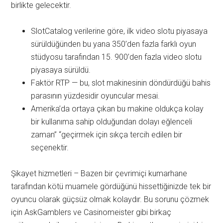
birlikte gelecektir.
SlotCatalog verilerine göre, ilk video slotu piyasaya
sürüldüğünden bu yana 350’den fazla farklı oyun
stüdyosu tarafından 15. 900’den fazla video slotu
piyasaya sürüldü.
Faktör RTP — bu, slot makinesinin döndürdüğü bahis
parasının yüzdesidir oyuncular mesai.
Amerika’da ortaya çıkan bu makine oldukça kolay
bir kullanıma sahip olduğundan dolayı eğlenceli
zaman” “geçirmek için sıkça tercih edilen bir
seçenektir.
Şikayet hizmetleri – Bazen bir çevrimiçi kumarhane
tarafından kötü muamele gördüğünü hissettiğinizde tek bir
oyuncu olarak güçsüz olmak kolaydır. Bu sorunu çözmek
için AskGamblers ve Casinomeister gibi birkaç