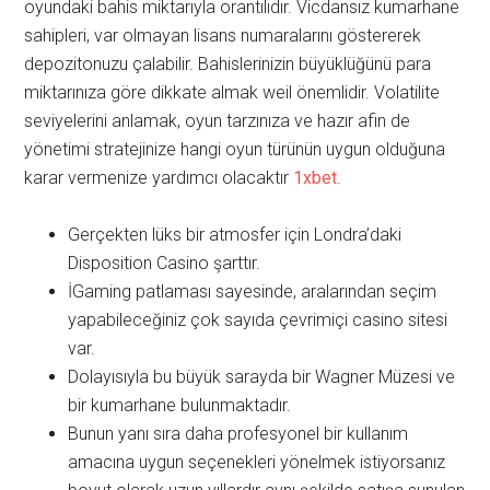
oyundaki bahis miktarıyla orantılıdır. Vicdansız kumarhane
sahipleri, var olmayan lisans numaralarını göstererek
depozitonuzu çalabilir. Bahislerinizin büyüklüğünü para
miktarınıza göre dikkate almak weil önemlidir. Volatilite
seviyelerini anlamak, oyun tarzınıza ve hazır afin de
yönetimi stratejinize hangi oyun türünün uygun olduğuna
karar vermenize yardımcı olacaktır
1xbet
.
Gerçekten lüks bir atmosfer için Londra’daki
Disposition Casino şarttır.
İGaming patlaması sayesinde, aralarından seçim
yapabileceğiniz çok sayıda çevrimiçi casino sitesi
var.
Dolayısıyla bu büyük sarayda bir Wagner Müzesi ve
bir kumarhane bulunmaktadır.
Bunun yanı sıra daha profesyonel bir kullanım
amacına uygun seçenekleri yönelmek istiyorsanız