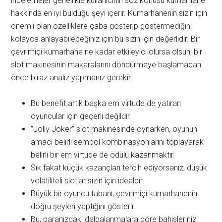
incelemeler genellikle kullanıcının söz konusu kumarhane
hakkında en iyi bulduğu şeyi içerir. Kumarhanenin sizin için
önemli olan özelliklere çaba gösterip göstermediğini
kolayca anlayabileceğiniz için bu sizin için değerlidir. Bir
çevrimiçi kumarhane ne kadar etkileyici olursa olsun, bir
slot makinesinin makaralarını döndürmeye başlamadan
önce biraz analiz yapmanız gerekir.
Bu benefit artık başka em virtude de yatıran
oyuncular için geçerli değildir.
“Jolly Joker” slot makinesinde oynarken, oyunun
amacı belirli sembol kombinasyonlarını toplayarak
belirli bir em virtude de ödülü kazanmaktır.
Sık fakat küçük kazançları tercih ediyorsanız, düşük
volatiliteli slotlar sizin için idealdir.
Büyük bir oyuncu tabanı, çevrimiçi kumarhanenin
doğru şeyleri yaptığını gösterir.
Bu, paranızdaki dalgalanmalara göre bahislerinizi