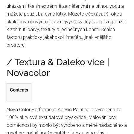
ukázkami tkanin extrémně zaměřenými na pitnou vodu a
můžete použít barevné látky. Můžete očekávat širokou
škálu povrchových úprav nejvyšší kvality, které lze použít
k zahrnutí barvy, textury a jedinečných konstrukčních
faktorů prakticky jakéhokoli interiéru, jinak vnějšího
prostoru.
/ Textura & Daleko více |
Novacolor
Contents
Nova Color Performers’ Acrylic Painting je vyrobena ze
100% akrylové exsudátové pryskyřice. Malování pro
domácnost by mohlo být vyrobeno z méně nákladného a
mnohem méně houževnatého latexu nebo vinyl-