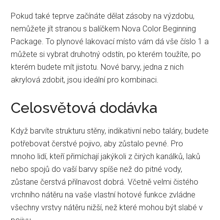
Pokud také teprve začínáte dělat zásoby na výzdobu,
nemůžete jít stranou s balíčkem Nova Color Beginning
Package. To plynové lakovací místo vám dá vše číslo 1 a
můžete si vybrat druhotný odstín, po kterém toužíte, po
kterém budete mít jistotu. Nové barvy, jedna z nich
akrylová zdobit, jsou ideální pro kombinaci.
Celosvětová dodávka
Když barvíte strukturu stěny, indikativní nebo taláry, budete
potřebovat čerstvé pojivo, aby zůstalo pevné. Pro
mnoho lidí, kteří přimíchají jakýkoli z čirých kanálků, laků
nebo spojů do vaší barvy spíše než do pitné vody,
zůstane čerstvá přilnavost dobrá. Včetně velmi čistého
vrchního nátěru na vaše vlastní hotové funkce zvládne
všechny vrstvy nátěru nižší, než které mohou být slabé v