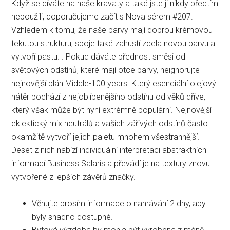
Když se díváte na naše kravaty a také jste ji nikdy předtím
nepoužili, doporučujeme začít s Nova sérem #207.
Vzhledem k tomu, že naše barvy mají dobrou krémovou
tekutou strukturu, spoje také zahustí zcela novou barvu a
vytvoří pastu. . Pokud dáváte přednost směsi od
světových odstínů, které mají otce barvy, neignorujte
nejnovější plán Middle-100 years. Který esenciální olejový
nátěr pochází z nejoblíbenějšího odstínu od věků dříve,
který však může být nyní extrémně populární.
Nejnovější
eklektický mix neutrálů a vašich zářivých odstínů často
okamžitě vytvoří jejich paletu mnohem všestrannější.
Deset z nich nabízí individuální interpretaci abstraktních
informací Business Salaris a převádí je na textury znovu
vytvořené z lepších závěrů značky.
Věnujte prosím informace o nahrávání 2 dny, aby
byly snadno dostupné.