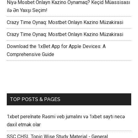
Niyə Mosbet Onlayn Kazino Oynamaq? Keçid Müassisası
ilə Ən Yaxşı Seçim!
Crazy Time Oynaq: Mostbet Onlayn Kazino Müzakirasi
Crazy Time Oynaq: Mostbet Onlayn Kazino Müzakirasi
Download the 1xBet App for Apple Devices: A
Comprehensive Guide
TOP POSTS & PAGES
1xbet perelnate Rəsmi veb jurnalını və 1xbet saytı necə
daxil etmək olar
SSC CHSL Topic Wise Study Material - General