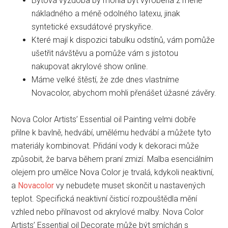
Bytová výzdoba by mohla být vyrobena z méně
nákladného a méně odolného latexu, jinak
syntetické exsudátové pryskyřice.
Které mají k dispozici tabulku odstínů, vám pomůže
ušetřit návštěvu a pomůže vám s jistotou
nakupovat akrylové show online.
Máme velké štěstí, že zde dnes vlastníme
Novacolor, abychom mohli přenášet úžasné závěry.
Nova Color Artists’ Essential oil Painting velmi dobře
přilne k bavlně, hedvábí, umělému hedvábí a můžete tyto
materiály kombinovat. Přidání vody k dekoraci může
způsobit, že barva během praní zmizí. Malba esenciálním
olejem pro umělce Nova Color je trvalá, kdykoli neaktivní,
a
Novacolor
vy nebudete muset skončit u nastavených
teplot. Specifická neaktivní čisticí rozpouštědla mění
vzhled nebo přilnavost od akrylové malby. Nova Color
Artists’ Essential oil Decorate může být smíchán s