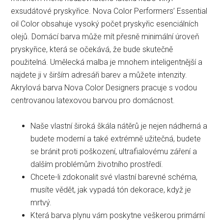
exsudátové pryskyřice. Nova Color Performers’ Essential
oil Color obsahuje vysoký počet pryskyřic esenciálních
olejů. Domácí barva může mít přesně minimální úroveň
pryskyřice, která se očekává, že bude skutečně
použitelná. Umělecká malba je mnohem inteligentnější a
najdete ji v širším adresáři barev a můžete intenzity.
Akrylová barva Nova Color Designers pracuje s vodou
centrovanou latexovou barvou pro domácnost.
Naše vlastní široká škála nátěrů je nejen nádherná a
budete moderní a také extrémně užitečná, budete
se bránit proti poškození, ultrafialovému záření a
dalším problémům životního prostředí.
Chcete-li zdokonalit své vlastní barevné schéma,
musíte vědět, jak vypadá tón dekorace, když je
mrtvý.
Která barva plynu vám poskytne veškerou primární