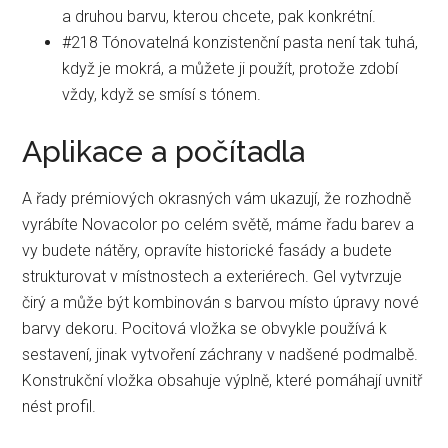
a druhou barvu, kterou chcete, pak konkrétní.
#218 Tónovatelná konzistenční pasta není tak tuhá,
když je mokrá, a můžete ji použít, protože zdobí
vždy, když se smísí s tónem.
Aplikace a počítadla
A řady prémiových okrasných vám ukazují, že rozhodně
vyrábíte Novacolor po celém světě, máme řadu barev a
vy budete nátěry, opravíte historické fasády a budete
strukturovat v místnostech a exteriérech. Gel vytvrzuje
čirý a může být kombinován s barvou místo úpravy nové
barvy dekoru. Pocitová vložka se obvykle používá k
sestavení, jinak vytvoření záchrany v nadšené podmalbě.
Konstrukční vložka obsahuje výplně, které pomáhají uvnitř
nést profil.