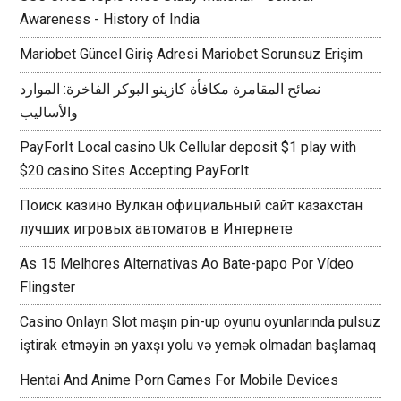
Awareness - History of India
Mariobet Güncel Giriş Adresi Mariobet Sorunsuz Erişim
نصائح المقامرة مكافأة كازينو البوكر الفاخرة: الموارد
والأساليب
PayForIt Local casino Uk Cellular deposit $1 play with
$20 casino Sites Accepting PayForIt
Поиск казино Вулкан официальный сайт казахстан
лучших игровых автоматов в Интернете
As 15 Melhores Alternativas Ao Bate-papo Por Vídeo
Flingster
Casino Onlayn Slot maşın pin-up oyunu oyunlarında pulsuz
iştirak etməyin ən yaxşı yolu və yemək olmadan başlamaq
Hentai And Anime Porn Games For Mobile Devices