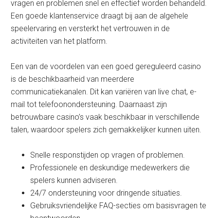
vragen en problemen snel en effectief worden behandeld.
Een goede klantenservice draagt bij aan de algehele
speelervaring en versterkt het vertrouwen in de
activiteiten van het platform.
Een van de voordelen van een goed gereguleerd casino
is de beschikbaarheid van meerdere
communicatiekanalen. Dit kan variëren van live chat, e-
mail tot telefoonondersteuning. Daarnaast zijn
betrouwbare casino’s vaak beschikbaar in verschillende
talen, waardoor spelers zich gemakkelijker kunnen uiten.
Snelle responstijden op vragen of problemen.
Professionele en deskundige medewerkers die
spelers kunnen adviseren.
24/7 ondersteuning voor dringende situaties.
Gebruiksvriendelijke FAQ-secties om basisvragen te