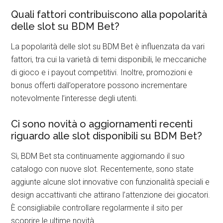
Quali fattori contribuiscono alla popolarità
delle slot su BDM Bet?
La popolarità delle slot su BDM Bet è influenzata da vari
fattori, tra cui la varietà di temi disponibili, le meccaniche
di gioco e i payout competitivi. Inoltre, promozioni e
bonus offerti dall’operatore possono incrementare
notevolmente l’interesse degli utenti.
Ci sono novità o aggiornamenti recenti
riguardo alle slot disponibili su BDM Bet?
Sì, BDM Bet sta continuamente aggiornando il suo
catalogo con nuove slot. Recentemente, sono state
aggiunte alcune slot innovative con funzionalità speciali e
design accattivanti che attirano l’attenzione dei giocatori.
È consigliabile controllare regolarmente il sito per
scoprire le ultime novità.