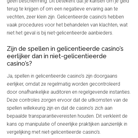
geen bescherming. Dit betekent dat je kansen om je geld
terug te krijgen of om een negatieve ervaring aan te
vechten, zeer klein zijn. Gelicentieerde casino’s hebben
vaak procedures voor het behandelen van klachten, wat
niet het geval is bij niet-gelicentieerde aanbieders.
Zijn de spellen in gelicentieerde casino’s
eerlijker dan in niet-gelicentieerde
casino’s?
Ja, spellen in gelicentieerde casino’s zijn doorgaans
eerlijker, omdat ze regelmatig worden gecontroleerd
door onafhankelijke auditoren en regelgevende instanties.
Deze controles zorgen ervoor dat de uitkomsten van de
spellen willekeurig zijn en dat de casino’s zich aan
bepaalde transparantievereisten houden. Dit verkleint de
kans op manipulatie of oneerlijke praktijken aanzienlijk in
vergelijking met niet-gelicentieerde casino’s.