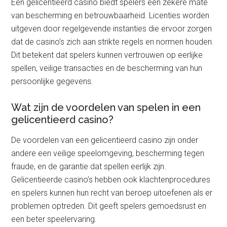
Een gelicentieerd casino biedt spelers een zekere mate
van bescherming en betrouwbaarheid. Licenties worden
uitgeven door regelgevende instanties die ervoor zorgen
dat de casino’s zich aan strikte regels en normen houden.
Dit betekent dat spelers kunnen vertrouwen op eerlijke
spellen, veilige transacties en de bescherming van hun
persoonlijke gegevens.
Wat zijn de voordelen van spelen in een
gelicentieerd casino?
De voordelen van een gelicentieerd casino zijn onder
andere een veilige speelomgeving, bescherming tegen
fraude, en de garantie dat spellen eerlijk zijn.
Gelicentieerde casino’s hebben ook klachtenprocedures
en spelers kunnen hun recht van beroep uitoefenen als er
problemen optreden. Dit geeft spelers gemoedsrust en
een beter speelervaring.