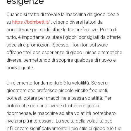
esigenze
Quando si tratta di trovare la macchina da gioco ideale
su
https://bdmbett.it/
, ci sono diversi fattori da
considerare per soddisfare le tue preferenze. Prima di
tutto, è importante valutare i giochi consigliati da offerte
speciali e promozioni. Spesso, i fornitori software
offrono titoli con esperienze di gioco uniche e tematiche
diverse, permettendo di scoprire qualcosa di nuovo e
coinvolgente.
Un elemento fondamentale è la volatilità. Se sei un
giocatore che preferisce piccole vincite frequenti,
potresti optare per macchine a bassa volatilità. Per
coloro che cercano invece di ottenere grandi
ricompense, le macchine ad alta volatilità potrebbero
rivelarsi più interessanti. La scelta della volatilità può
influenzare significativamente il tuo stile di gioco e le tue