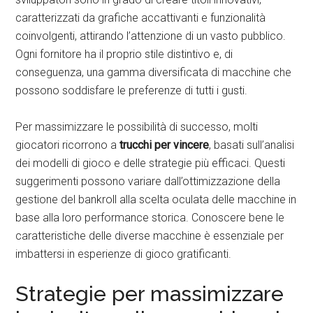
caratterizzati da grafiche accattivanti e funzionalità
coinvolgenti, attirando l’attenzione di un vasto pubblico.
Ogni fornitore ha il proprio stile distintivo e, di
conseguenza, una gamma diversificata di macchine che
possono soddisfare le preferenze di tutti i gusti.
Per massimizzare le possibilità di successo, molti
giocatori ricorrono a
trucchi per vincere
, basati sull’analisi
dei modelli di gioco e delle strategie più efficaci. Questi
suggerimenti possono variare dall’ottimizzazione della
gestione del bankroll alla scelta oculata delle macchine in
base alla loro performance storica. Conoscere bene le
caratteristiche delle diverse macchine è essenziale per
imbattersi in esperienze di gioco gratificanti.
Strategie per massimizzare