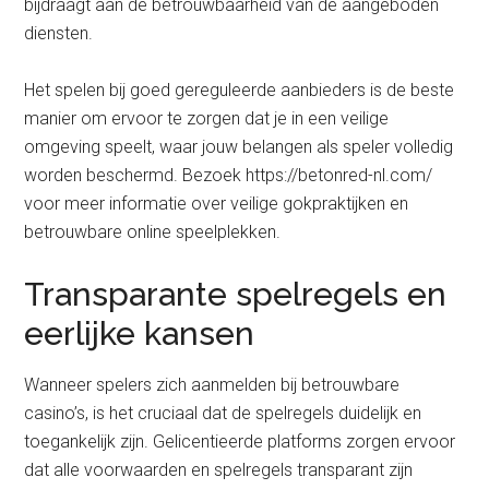
bijdraagt aan de betrouwbaarheid van de aangeboden
diensten.
Het spelen bij goed gereguleerde aanbieders is de beste
manier om ervoor te zorgen dat je in een veilige
omgeving speelt, waar jouw belangen als speler volledig
worden beschermd. Bezoek https://betonred-nl.com/
voor meer informatie over veilige gokpraktijken en
betrouwbare online speelplekken.
Transparante spelregels en
eerlijke kansen
Wanneer spelers zich aanmelden bij betrouwbare
casino’s, is het cruciaal dat de spelregels duidelijk en
toegankelijk zijn. Gelicentieerde platforms zorgen ervoor
dat alle voorwaarden en spelregels transparant zijn