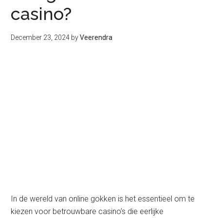
casino?
December 23, 2024
by
Veerendra
In de wereld van online gokken is het essentieel om te
kiezen voor betrouwbare casino’s die eerlijke