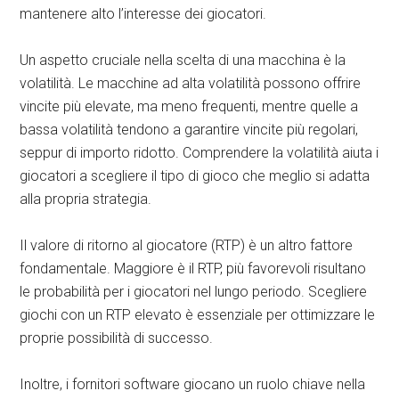
mantenere alto l’interesse dei giocatori.
Un aspetto cruciale nella scelta di una macchina è la
volatilità. Le macchine ad alta volatilità possono offrire
vincite più elevate, ma meno frequenti, mentre quelle a
bassa volatilità tendono a garantire vincite più regolari,
seppur di importo ridotto. Comprendere la volatilità aiuta i
giocatori a scegliere il tipo di gioco che meglio si adatta
alla propria strategia.
Il valore di ritorno al giocatore (RTP) è un altro fattore
fondamentale. Maggiore è il RTP, più favorevoli risultano
le probabilità per i giocatori nel lungo periodo. Scegliere
giochi con un RTP elevato è essenziale per ottimizzare le
proprie possibilità di successo.
Inoltre, i fornitori software giocano un ruolo chiave nella