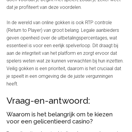
dat je profiteert van deze voordelen.
In de wereld van online gokken is ook RTP controle
(Return to Player) van groot belang. Legale aanbieders
geven openheid over de uitbetalingspercentages, wat
essentieel is voor een eerlijk spelverloop. Dit draagt bij
aan de integriteit van het platform en zorgt ervoor dat
spelers weten wat ze kunnen verwachten bij hun inzetten.
Veilig gokken is een prioriteit, daarom is het cruciaal dat
je speelt in een omgeving die de juiste vergunningen
heeft.
Vraag-en-antwoord:
Waarom is het belangrijk om te kiezen
voor een gelicentieerd casino?