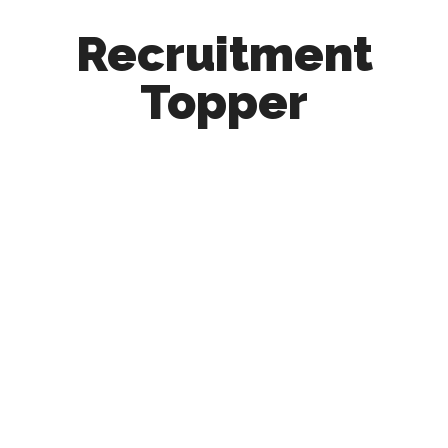
Recruitment
Topper