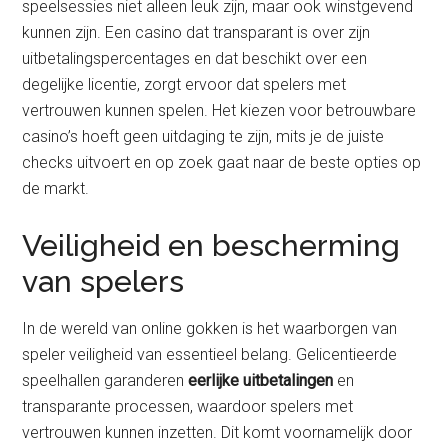
speelsessies niet alleen leuk zijn, maar ook winstgevend
kunnen zijn. Een casino dat transparant is over zijn
uitbetalingspercentages en dat beschikt over een
degelijke licentie, zorgt ervoor dat spelers met
vertrouwen kunnen spelen. Het kiezen voor betrouwbare
casino’s hoeft geen uitdaging te zijn, mits je de juiste
checks uitvoert en op zoek gaat naar de beste opties op
de markt.
Veiligheid en bescherming
van spelers
In de wereld van online gokken is het waarborgen van
speler veiligheid van essentieel belang. Gelicentieerde
speelhallen garanderen
eerlijke uitbetalingen
en
transparante processen, waardoor spelers met
vertrouwen kunnen inzetten. Dit komt voornamelijk door