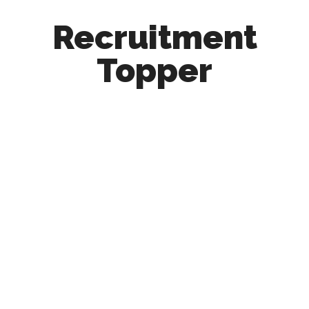
Recruitment
Topper