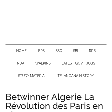
HOME
IBPS
SSC
SBI
RRB
NDA
WALKINS
LATEST GOVT JOBS
STUDY MATERIAL
TELANGANA HISTORY
Betwinner Algerie La
Révolution des Paris en