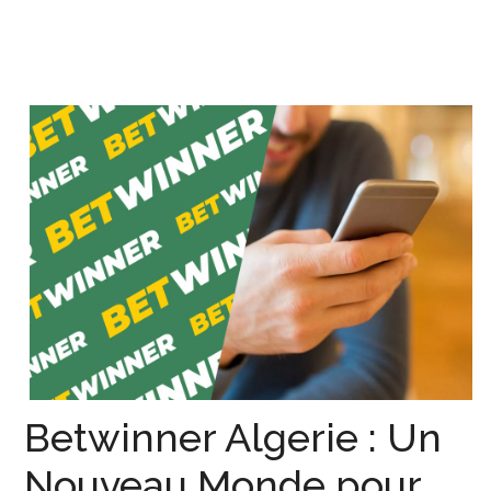
Betwinner Algerie : Un
Nouveau Monde pour