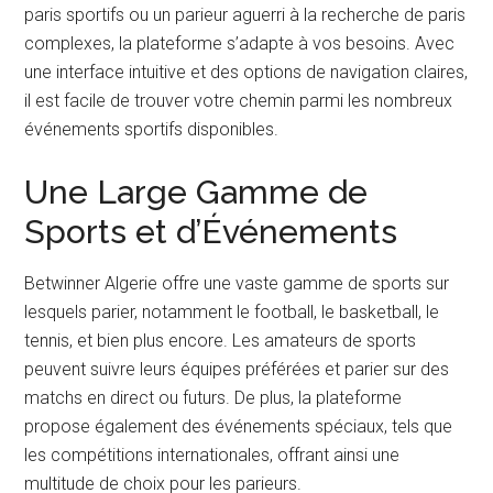
paris sportifs ou un parieur aguerri à la recherche de paris
complexes, la plateforme s’adapte à vos besoins. Avec
une interface intuitive et des options de navigation claires,
il est facile de trouver votre chemin parmi les nombreux
événements sportifs disponibles.
Une Large Gamme de
Sports et d’Événements
Betwinner Algerie offre une vaste gamme de sports sur
lesquels parier, notamment le football, le basketball, le
tennis, et bien plus encore. Les amateurs de sports
peuvent suivre leurs équipes préférées et parier sur des
matchs en direct ou futurs. De plus, la plateforme
propose également des événements spéciaux, tels que
les compétitions internationales, offrant ainsi une
multitude de choix pour les parieurs.