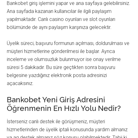
Bankobet giriş işlemini yapar ve ana sayfaya gelebilirsiniz.
Ana sayfada kazanan kullanıcılar ile ilgili paylaşım
yapılmaktadır. Canlı casino oyunları ve slot oyunları
bölümünde de aynı paylaşım karşınıza gelecektir.
Üyelik süreci, başvuru formunun açılması, doldurulması ve
müşteri hizmetlerine gönderilmesi ile başlar. Ayrıca
inceleme ve olumsuzluk bulunmuyor ise onay verilme
süresi 5 dakikadır. Bu süre geçtikten sonra başvuru
belgesine yazdığınız elektronik posta adresinizi
açacaksınız.
Bankobet Yeni Giriş Adresini
Öğrenmenin En Hızlı Yolu Nedir?
İsterseniz canlı destek ile görüşmeniz, müşteri
hizmetlerinden de üyelik iptali konusunda yardım almanız
ya ag destek almanız söz konusu olabilmektedir. Tabii ki