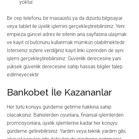
yoktur.
Bir cep telefonu, bir masaüstü ya da dizüstü bilgisayar
veya tablet ile üyelik işlemini gerçekleştirebilirsiniz. Yeni
empieza güncel adres ile sitenin ana sayfasına ulaşmak
ve kayıt ol butonunu kullanmak mümkün olabilmektedir.
İsterseniz sizlere verdiğiniz kayıt linki üzerinden de aynı
işlemi gerçekleştirebilirsiniz. Güvenlik derecesine yani
yüksek güvenlik derecesine sahip hassas bilgiler talep
edilmeyecektir.
Bankobet İle Kazananlar
Her türlü konuyu gündeme getirme hakkına sahip
olacaksınız. Bahislerden oyunlara, finansal işlemlerden
promosyonlara, üyelik işlemlerine kadar her konuyu
gündeme getirebilirsiniz. Yardım veya teknik yardım gibi,