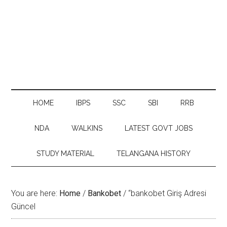
HOME
IBPS
SSC
SBI
RRB
NDA
WALKINS
LATEST GOVT JOBS
STUDY MATERIAL
TELANGANA HISTORY
You are here:
Home
/
Bankobet
/
“bankobet Giriş Adresi
Güncel