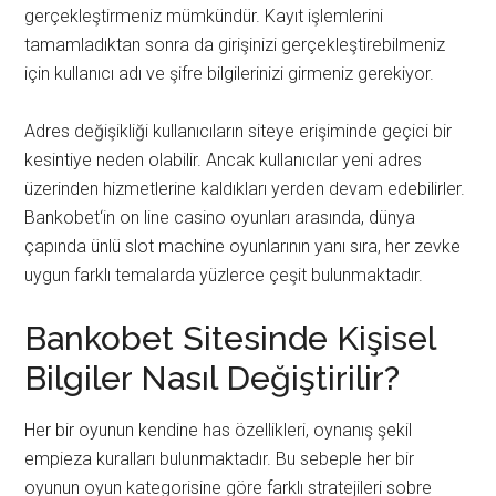
gerçekleştirmeniz mümkündür. Kayıt işlemlerini
tamamladıktan sonra da girişinizi gerçekleştirebilmeniz
için kullanıcı adı ve şifre bilgilerinizi girmeniz gerekiyor.
Adres değişikliği kullanıcıların siteye erişiminde geçici bir
kesintiye neden olabilir. Ancak kullanıcılar yeni adres
üzerinden hizmetlerine kaldıkları yerden devam edebilirler.
Bankobet‘in on line casino oyunları arasında, dünya
çapında ünlü slot machine oyunlarının yanı sıra, her zevke
uygun farklı temalarda yüzlerce çeşit bulunmaktadır.
Bankobet Sitesinde Kişisel
Bilgiler Nasıl Değiştirilir?
Her bir oyunun kendine has özellikleri, oynanış şekil
empieza kuralları bulunmaktadır. Bu sebeple her bir
oyunun oyun kategorisine göre farklı stratejileri sobre