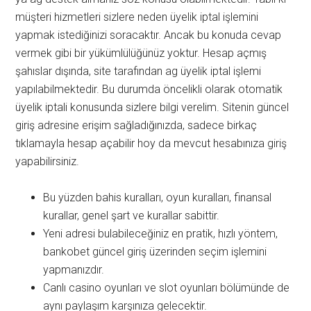
müşteri hizmetleri sizlere neden üyelik iptal işlemini
yapmak istediğinizi soracaktır. Ancak bu konuda cevap
vermek gibi bir yükümlülüğünüz yoktur. Hesap açmış
şahıslar dışında, site tarafından ag üyelik iptal işlemi
yapılabilmektedir. Bu durumda öncelikli olarak otomatik
üyelik iptali konusunda sizlere bilgi verelim. Sitenin güncel
giriş adresine erişim sağladığınızda, sadece birkaç
tıklamayla hesap açabilir hoy da mevcut hesabınıza giriş
yapabilirsiniz.
Bu yüzden bahis kuralları, oyun kuralları, finansal
kurallar, genel şart ve kurallar sabittir.
Yeni adresi bulabileceğiniz en pratik, hızlı yöntem,
bankobet güncel giriş üzerinden seçim işlemini
yapmanızdır.
Canlı casino oyunları ve slot oyunları bölümünde de
aynı paylaşım karşınıza gelecektir.