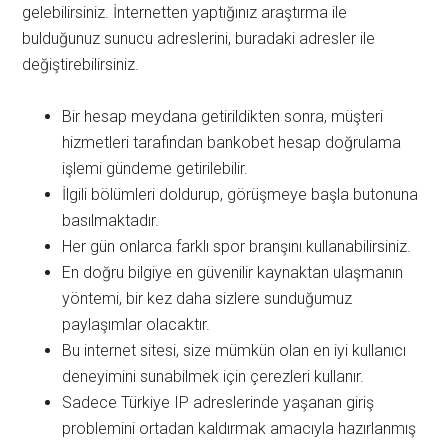
gelebilirsiniz. İnternetten yaptığınız araştırma ile
bulduğunuz sunucu adreslerini, buradaki adresler ile
değiştirebilirsiniz.
Bir hesap meydana getirildikten sonra, müşteri
hizmetleri tarafından bankobet hesap doğrulama
işlemi gündeme getirilebilir.
İlgili bölümleri doldurup, görüşmeye başla butonuna
basılmaktadır.
Her gün onlarca farklı spor branşını kullanabilirsiniz.
En doğru bilgiye en güvenilir kaynaktan ulaşmanın
yöntemi, bir kez daha sizlere sunduğumuz
paylaşımlar olacaktır.
Bu internet sitesi, size mümkün olan en iyi kullanıcı
deneyimini sunabilmek için çerezleri kullanır.
Sadece Türkiye IP adreslerinde yaşanan giriş
problemini ortadan kaldırmak amacıyla hazırlanmış