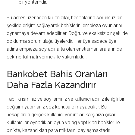
bir yöntemdir.
Bu adres üzerinden kullanıcılar, hesaplarına sorunsuz bir
şekilde erişim sağlayarak bahislerini empieza oyunlarını
oynamaya devam edebilirler. Doğru ve eksiksiz bir şekilde
doldurma sorumluluğu üyelerdir. Her üye sadece üye
adına empieza soy adına ta olan enstrümanlara afin de
çekme talimatı vermek ile yükümlüdür.
Bankobet Bahis Oranları
Daha Fazla Kazandırır
Tabii ki isminiz ve soy isminiz ve kullanıcı adınız ile ilgili bir
değişim yapmanız söz konusu olmayacaktır. Bu
hesaplarda gerçek kullanıcı yorumları karşınıza çıkar.
Kullanıcılar oynadıkları oyun ya ag yaptıkları bahisler ile
birlikte, kazandıkları para miktarını paylaşmaktadır.