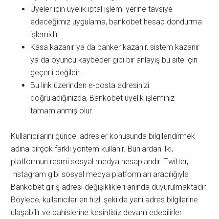
Üyeler için üyelik iptal işlemi yerine tavsiye
edeceğimiz uygulama, bankobet hesap dondurma
işlemidir.
Kasa kazanır ya da banker kazanır, sistem kazanır
ya da oyuncu kaybeder gibi bir anlayış bu site için
geçerli değildir.
Bu link üzerinden e-posta adresinizi
doğruladığınızda, Bankobet üyelik işleminiz
tamamlanmış olur.
Kullanıcılarını güncel adresler konusunda bilgilendirmek
adına birçok farklı yöntem kullanır. Bunlardan ilki,
platformun resmi sosyal medya hesaplarıdır. Twitter,
Instagram gibi sosyal medya platformları aracılığıyla
Bankobet giriş adresi değişiklikleri anında duyurulmaktadır.
Böylece, kullanıcılar en hızlı şekilde yeni adres bilgilerine
ulaşabilir ve bahislerine kesintisiz devam edebilirler.