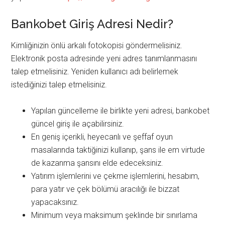
Bankobet Giriş Adresi Nedir?
Kimliğinizin önlü arkalı fotokopisi göndermelisiniz.
Elektronik posta adresinde yeni adres tanımlanmasını
talep etmelisiniz. Yeniden kullanıcı adı belirlemek
istediğinizi talep etmelisiniz.
Yapılan güncelleme ile birlikte yeni adresi, bankobet
güncel giriş ile açabilirsiniz.
En geniş içerikli, heyecanlı ve şeffaf oyun
masalarında taktiğinizi kullanıp, şans ile em virtude
de kazanma şansını elde edeceksiniz.
Yatırım işlemlerini ve çekme işlemlerini, hesabım,
para yatır ve çek bölümü aracılığı ile bizzat
yapacaksınız.
Minimum veya maksimum şeklinde bir sınırlama