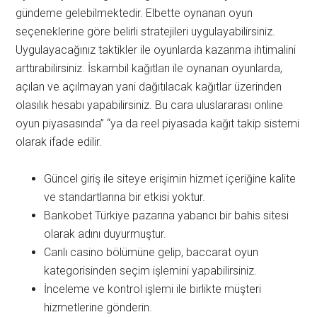
gündeme gelebilmektedir. Elbette oynanan oyun
seçeneklerine göre belirli stratejileri uygulayabilirsiniz.
Uygulayacağınız taktikler ile oyunlarda kazanma ihtimalini
arttırabilirsiniz. İskambil kağıtları ile oynanan oyunlarda,
açılan ve açılmayan yani dağıtılacak kağıtlar üzerinden
olasılık hesabı yapabilirsiniz. Bu cara uluslararası online
oyun piyasasında” “ya da reel piyasada kağıt takip sistemi
olarak ifade edilir.
Güncel giriş ile siteye erişimin hizmet içeriğine kalite
ve standartlarına bir etkisi yoktur.
Bankobet Türkiye pazarına yabancı bir bahis sitesi
olarak adını duyurmuştur.
Canlı casino bölümüne gelip, baccarat oyun
kategorisinden seçim işlemini yapabilirsiniz.
İnceleme ve kontrol işlemi ile birlikte müşteri
hizmetlerine gönderin.