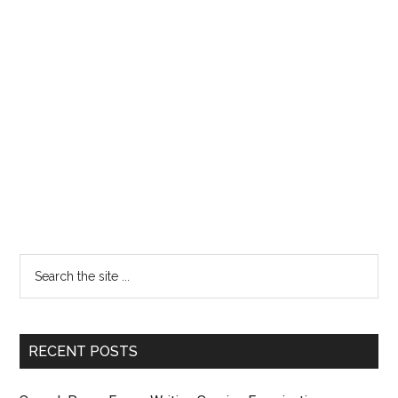
RECENT POSTS