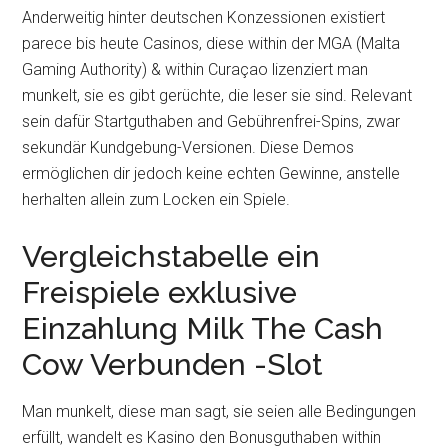
Anderweitig hinter deutschen Konzessionen existiert
parece bis heute Casinos, diese within der MGA (Malta
Gaming Authority) & within Curaçao lizenziert man
munkelt, sie es gibt gerüchte, die leser sie sind. Relevant
sein dafür Startguthaben and Gebührenfrei-Spins, zwar
sekundär Kundgebung-Versionen. Diese Demos
ermöglichen dir jedoch keine echten Gewinne, anstelle
herhalten allein zum Locken ein Spiele.
Vergleichstabelle ein
Freispiele exklusive
Einzahlung Milk The Cash
Cow Verbunden -Slot
Man munkelt, diese man sagt, sie seien alle Bedingungen
erfüllt, wandelt es Kasino den Bonusguthaben within