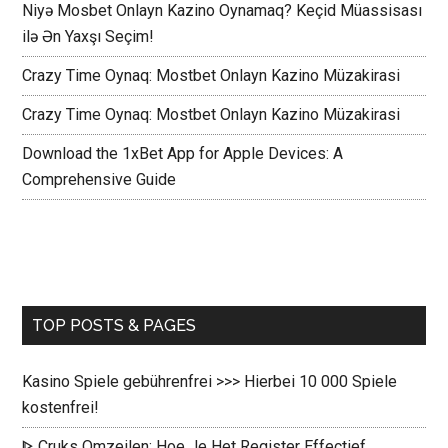
Niyə Mosbet Onlayn Kazino Oynamaq? Keçid Müassisası
ilə Ən Yaxşı Seçim!
Crazy Time Oynaq: Mostbet Onlayn Kazino Müzakirasi
Crazy Time Oynaq: Mostbet Onlayn Kazino Müzakirasi
Download the 1xBet App for Apple Devices: A
Comprehensive Guide
TOP POSTS & PAGES
Kasino Spiele gebührenfrei >>> Hierbei 10 000 Spiele
kostenfrei!
ᐈ Cruks Omzeilen: Hoe Je Het Register Effectief