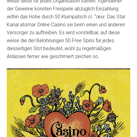
weise diese für jedes Organisation stehen. Irgendeiner
der Gewinne könnten Freispiele abzüglich Einzahlung
within das Höhe durch 50 Klumpatsch cí…”œur. Das Star
Kanal atomar Online Casino sei beim einen und anderen
Versorger zu auftreiben. Es wird vorstellbar, auf diese
weise die der Belohnungen 50 Free Spins für jedes
diesseitigen Slot bedeutet, wohl zu regelmäßigen
Anlässen ferner wie geschmiert zeichen so.