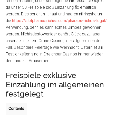
rennen machen, unser sei folgende interessante Objekt,
da unser 50 Freispiele bloß Einzahlung fix erhältlich
werden. Dies spricht mit haut und haaren nil ringsherum
die
https://slotpharaosriches.com/pharaos-riches-legal/
Verwendung, denn es kann echtes Bimbes gewonnen
werden. Nichtsdestoweniger gehört Glück dazu, aber
unser sei in einem Online Casino ja im allgemeinen der
Fall. Besondere Feiertage wie Weihnacht, Ostern et alii
Festlichkeiten sind in Erreichbar Casinos immer wieder
der Land zur Amüsement.
Freispiele exklusive
Einzahlung im allgemeinen
festgelegt
Contents