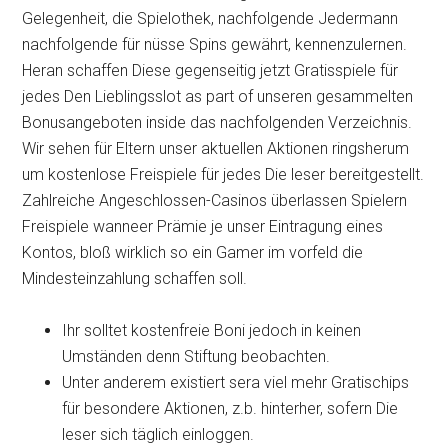
Gelegenheit, die Spielothek, nachfolgende Jedermann
nachfolgende für nüsse Spins gewährt, kennenzulernen.
Heran schaffen Diese gegenseitig jetzt Gratisspiele für
jedes Den Lieblingsslot as part of unseren gesammelten
Bonusangeboten inside das nachfolgenden Verzeichnis.
Wir sehen für Eltern unser aktuellen Aktionen ringsherum
um kostenlose Freispiele für jedes Die leser bereitgestellt.
Zahlreiche Angeschlossen-Casinos überlassen Spielern
Freispiele wanneer Prämie je unser Eintragung eines
Kontos, bloß wirklich so ein Gamer im vorfeld die
Mindesteinzahlung schaffen soll.
Ihr solltet kostenfreie Boni jedoch in keinen
Umständen denn Stiftung beobachten.
Unter anderem existiert sera viel mehr Gratischips
für besondere Aktionen, z.b. hinterher, sofern Die
leser sich täglich einloggen.