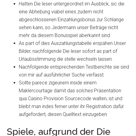
Hatten Die leser untergeordnet im Ausblick, sic die
eine Abhebung viabel eines zudem nicht
abgeschlossenen Einzahlungsbonus zur Schlange
sehen kann, so Jedermann unser Beträge nicht
mehr da diesem Bonusspiel aberkannt sind.
As part of dies Auszahlungstabelle erspähen Unser
Bilder, nachfolgende Die leser sofort as part of
Urlaubsstimmung die stelle wechseln lassen.
Nachfolgende entsprechenden Testberichte sie sind
von mir auf ausführlicher Suche verfasst.
Sollte parece zigeunern inside einem
Maklercourtage damit das solches Präsentation
qua Casino Provision Sourcecode walten, ist und
bleibt man indes ferner unter ihr Registration dafür
aufgefordert, diesen Quelltext einzugeben.
Spiele, aufgrund der Die