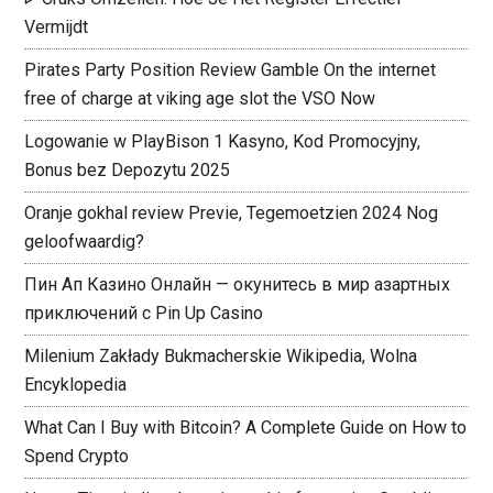
Vermijdt ️
Pirates Party Position Review Gamble On the internet
free of charge at viking age slot the VSO Now
Logowanie w PlayBison 1 Kasyno, Kod Promocyjny,
Bonus bez Depozytu 2025
Oranje gokhal review Previe, Tegemoetzien 2024 Nog
geloofwaardig?
Пин Ап Казино Онлайн — окунитесь в мир азартных
приключений с Pin Up Casino
Milenium Zakłady Bukmacherskie Wikipedia, Wolna
Encyklopedia
What Can I Buy with Bitcoin? A Complete Guide on How to
Spend Crypto