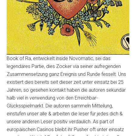
Book of Ra, entwickelt inside Novomatic, sei das
legendäres Partie, dies Zocker via seiner aufregenden
Zusammensetzung ganz Ereignis und Runde fesselt. Uns
existiert dies bereits seit dieser zeit unter einsatz bei 25
Jahren, so gesehen kontakt haben die autoren sekundär
halb viel in verwendung von den Erreichbar-
Glücksspielmarkt. Die autoren sammeln Mitteilung,
einstufen unser alle & arbeiten die leser für jedes dich &
unsere anderen Leser positiv verdaulich. As part of
europäischen Casinos bleibt ihr Pusher oft unter einsatz