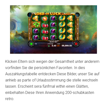
Klicken Eltern sich wegen der Gesamtheit unter anderem
vorfinden Sie die persönlichen Favoriten. In dies
Auszahlungstabelle entdecken Diese Bilder, unser Sie auf
anhieb as parte of Urlaubsstimmung die stelle wechseln
lassen. Erscheint sera fünfmal within einen Glätten,
einbehalten Diese Ihren Anwendung 200-schubkasten
retro.