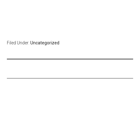
Filed Under:
Uncategorized