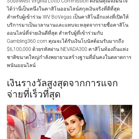
Southwest Virginia Lotto Commission ดังนั้นคุณจึงมั่นใจ
ได้ว่านี่เป็นหนึ่งในคาสิโนออนไลน์สกุลเงินจริงที่ดีที่สุด
สำหรับผู้เข้าร่วม WV BoVegas เป็นคาสิโนอีกแห่งที่เปิดให้
บริการมาเป็นเวลานานและแทบจะหลุดจากรายชื่อคาสิโน
ออนไลน์ที่จ่ายเงินดีที่สุด สำหรับผู้ที่เข้าร่วมกับ
Gambling360.com คุณจะได้รับเงินโบนัสต้อนรับมากถึง
$6,100,000 ด้วยรหัสผ่าน NEVADA300 คาสิโนท้องถิ่นแห่ง
ชาติขนาดใหญ่กำลังพยายามสร้างฐานที่มั่นคงในตลาดการ
พนันออนไลน์
เงินรางวัลสูงสุดจากการแจก
จ่ายที่เร็วที่สุด