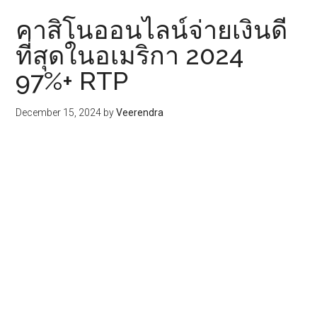
คาสิโนออนไลน์จ่ายเงินดี
ที่สุดในอเมริกา 2024
97%+ RTP
December 15, 2024
by
Veerendra