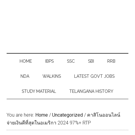
HOME
IBPS
SSC
SBI
RRB
NDA
WALKINS
LATEST GOVT JOBS
STUDY MATERIAL
TELANGANA HISTORY
You are here:
Home
/
Uncategorized
/
คาสิโนออนไลน์
จ่ายเงินดีที่สุดในอเมริกา 2024 97%+ RTP